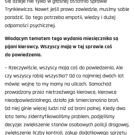
się dzieje nie tylko w głośnej ostatnio sprawie
Trynkiewicza. Nawet jeśli prawo zawiedzie, musimy sobie
poradzić. Do tego potrzeba empatii, wiedzy i dużej
odporności psychicznej.
Wiodącym tematem tego wydania miesięcznika są
pijani kierowcy. Wszyscy mają w tej sprawie coś
do powiedzenia.
– Rzeczywiście, wszyscy mają coś do powiedzenia. Ale
czy wszyscy robią wszystko? Od co najmniej dwóch lat
mówię: wojnę to my mamy na ulicach. Samochód
prowadzony przez nietrzeźwego kierowcę, kierowcę
nieodpowiedzialnego, działa jak śmiercionośna broń.
Od niej ginie więcej ludzi niż od broni palnej. Kiedy dwa
lata temu zidentyfikowaliśmy problem, podjęliśmy
decyzje: zwiększenie stanów osobowych policji drogowej,
zwiększenie liczby kontroli, zakup dodatkowego sprzętu