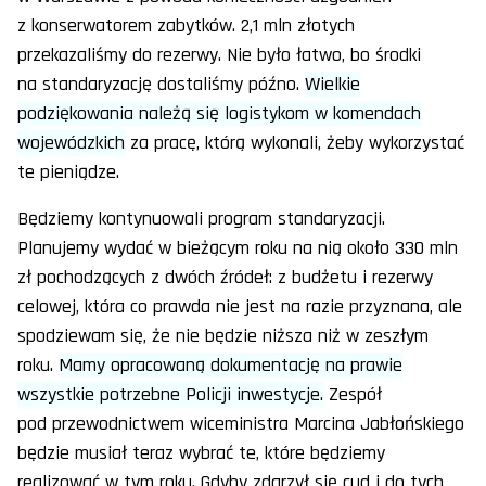
z konserwatorem zabytków. 2,1 mln złotych
przekazaliśmy do rezerwy. Nie było łatwo, bo środki
na standaryzację dostaliśmy późno.
Wielkie
podziękowania należą się logistykom w komendach
wojewódzkich
za pracę, którą wykonali, żeby wykorzystać
te pieniądze.
Będziemy kontynuowali program standaryzacji.
Planujemy wydać w bieżącym roku na nią około 330 mln
zł pochodzących z dwóch źródeł: z budżetu i rezerwy
celowej, która co prawda nie jest na razie przyznana, ale
spodziewam się, że nie będzie niższa niż w zeszłym
roku.
Mamy opracowaną dokumentację na prawie
wszystkie potrzebne Policji inwestycje.
Zespół
pod przewodnictwem wiceministra Marcina Jabłońskiego
będzie musiał teraz wybrać te, które będziemy
realizować w tym roku. Gdyby zdarzył się cud i do tych