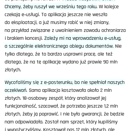
Chcemy, żeby ruszył we wrześniu tego roku.
W kolejce
czekają e‑usługi. Ta aplikacja jeszcze nie weszła
do eksploatacji, a już musimy robić w niej zmiany,
na przykład związane z uwolnieniem zawodu ochroniarza
i brakiem koncesji.
Zależy mi na wprowadzeniu e‑usług,
a szczególnie elektronicznego obiegu dokumentów.
Nie
tylko dlatego, że to bardzo usprawni pracę, ale też
dlatego, że na tę aplikację wydano już prawie 90 mln
złotych.
Wycofaliśmy się z e‑posterunku, bo nie spełniał naszych
oczekiwań.
Sama aplikacja kosztowała około 2 mln
złotych. 18-osobowy zespół, który analizował jej
funkcjonalność, szacował, że potrzeba jeszcze 1,2 mln
złotych, żeby ją poprawić. I nie było gwarancji, że będzie
nam odpowiadała. Został nam sprzęt, który kupiliśmy
i wypożyczyliśmy. Kosztował nas 17 mln złotych, ale