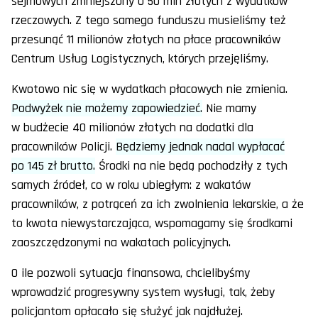
sejmowych zmniejszony o 50 mln złotych z wydatków
rzeczowych. Z tego samego funduszu musieliśmy też
przesunąć 11 milionów złotych na płace pracowników
Centrum Usług Logistycznych, których przejęliśmy.
Kwotowo nic się w wydatkach płacowych nie zmienia.
Podwyżek nie możemy zapowiedzieć.
Nie mamy
w budżecie 40 milionów złotych na dodatki dla
pracowników Policji.
Będziemy jednak nadal wypłacać
po 145 zł brutto.
Środki na nie będą pochodziły z tych
samych źródeł, co w roku ubiegłym: z wakatów
pracowników, z potrąceń za ich zwolnienia lekarskie, a że
to kwota niewystarczająca, wspomagamy się środkami
zaoszczędzonymi na wakatach policyjnych.
O ile pozwoli sytuacja finansowa, chcielibyśmy
wprowadzić progresywny system wysługi, tak, żeby
policjantom opłacało się służyć jak najdłużej.