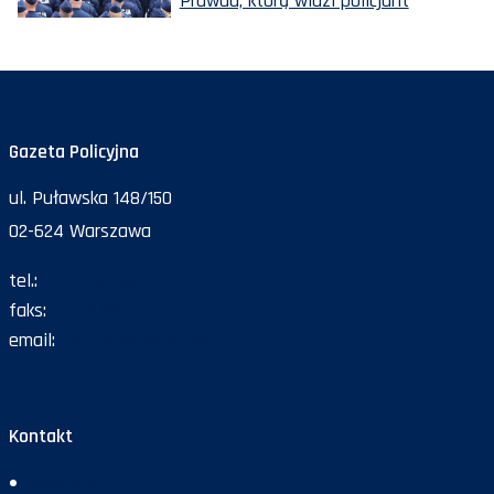
Prawda, którą widzi policjant
Gazeta Policyjna
ul. Puławska 148/150
02-624 Warszawa
tel.:
47 72 161 26
faks:
47 72 168 67
email:
gazeta@policja.gov.pl
Kontakt
Redakcja