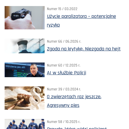
Numer 15 / 03.2022
Użycie paralizatora – potencjalne
ryzyko
Numer 66 / 06.2026 r.
Zgoda na krytykę. Niezgoda na hejt
Numer 60 / 12.2025 r.
AI w służbie Policji
Numer 39 / 03.2024 r.
O zwierzętach raz jeszcze.
Agresywny pies
Numer 58 / 10.2025 r.