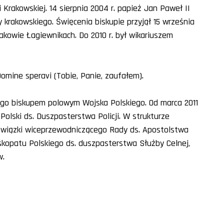
rakowskiej. 14 sierpnia 2004 r. papież Jan Paweł II
rakowskiego. Święcenia biskupie przyjął 15 września
akowie Łagiewnikach. Do 2010 r. był wikariuszem
omine speravi (Tobie, Panie, zaufałem).
 go biskupem polowym Wojska Polskiego. Od marca 2011
 Polski ds. Duszpasterstwa Policji. W strukturze
bowiązki wiceprzewodniczącego Rady ds. Apostolstwa
skopatu Polskiego ds. duszpasterstwa Służby Celnej,
w.