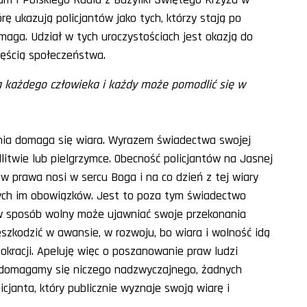
ę ukazują policjantów jako tych, którzy stają po
omaga. Udział w tych uroczystościach jest okazją do
zęścią społeczeństwa.
a każdego człowieka i każdy może pomodlić się w
nia domaga się wiara. Wyrazem świadectwa swojej
litwie lub pielgrzymce. Obecność policjantów na Jasnej
w prawa nosi w sercu Boga i na co dzień z tej wiary
nych im obowiązków. Jest to poza tym świadectwo
w sposób wolny może ujawniać swoje przekonania
zeszkodzić w awansie, w rozwoju, bo wiara i wolność idą
kracji. Apeluję więc o poszanowanie praw ludzi
ie domagamy się niczego nadzwyczajnego, żadnych
cjanta, który publicznie wyznaje swoją wiarę i