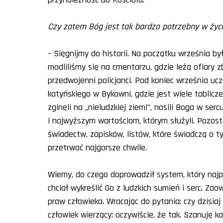
Czy zatem Bóg jest tak bardzo potrzebny w życi
– Sięgnijmy do historii. Na początku września b
modliliśmy się na cmentarzu, gdzie leżą ofiary z
przedwojenni policjanci. Pod koniec września u
katyńskiego w Bykowni, gdzie jest wiele tablicz
zginęli na „nieludzkiej ziemi”, nosili Boga w serc
i najwyższym wartościom, którym służyli. Pozosta
świadectw, zapisków, listów, które świadczą o 
przetrwać najgorsze chwile.
Wiemy, do czego doprowadził system, który najpi
chciał wykreślić Go z ludzkich sumień i serc. 
praw człowieka. Wracając do pytania: czy dzisia
człowiek wierzący: oczywiście, że tak. Szanuję