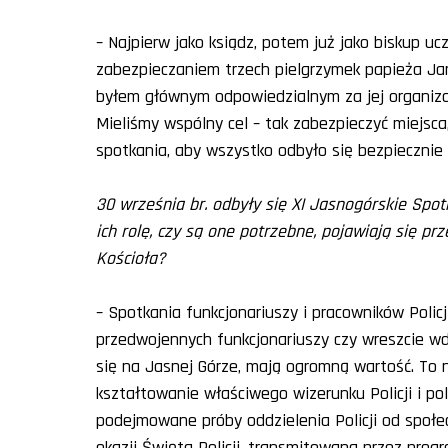
– Najpierw jako ksiądz, potem już jako biskup u
zabezpieczaniem trzech pielgrzymek papieża Ja
byłem głównym odpowiedzialnym za jej organizac
Mieliśmy wspólny cel – tak zabezpieczyć miejsca
spotkania, aby wszystko odbyło się bezpiecznie 
30 września br. odbyły się XI Jasnogórskie Spot
ich rolę, czy są one potrzebne, pojawiają się prz
Kościoła?
– Spotkania funkcjonariuszy i pracowników Polic
przedwojennych funkcjonariuszy czy wreszcie wdó
się na Jasnej Górze, mają ogromną wartość. To ni
kształtowanie właściwego wizerunku Policji i po
podejmowane próby oddzielenia Policji od społe
okazji Święta Policji, transmitowana przez prog