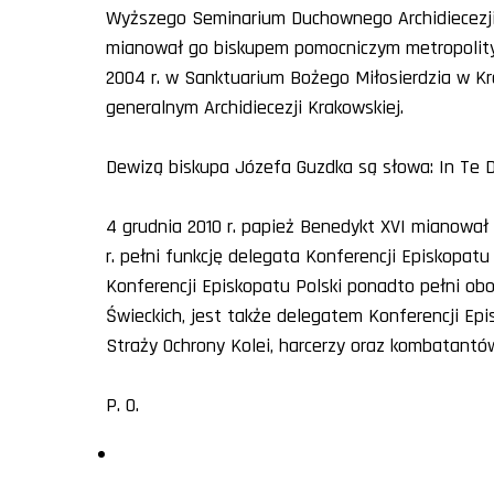
Wyższego Seminarium Duchownego Archidiecezji K
mianował go biskupem pomocniczym metropolity k
2004 r. w Sanktuarium Bożego Miłosierdzia w Kr
generalnym Archidiecezji Krakowskiej.
Dewizą biskupa Józefa Guzdka są słowa: In Te D
4 grudnia 2010 r. papież Benedykt XVI mianował
r. pełni funkcję delegata Konferencji Episkopatu
Konferencji Episkopatu Polski ponadto pełni o
Świeckich, jest także delegatem Konferencji Epi
Straży Ochrony Kolei, harcerzy oraz kombatantó
P. O.