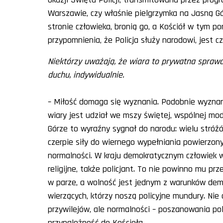
Warszawie, czy właśnie pielgrzymka na Jasną Gór
stronie człowieka, bronią go, a Kościół w tym p
przypomnienia, że Policja służy narodowi, jest c
Niektórzy uważają, że wiara to prywatna spraw
duchu, indywidualnie.
– Miłość domaga się wyznania. Podobnie wyzna
wiary jest udział we mszy świętej, wspólnej mod
Górze to wyraźny sygnał do narodu: wielu stróżó
czerpie siły do wiernego wypełniania powierzo
normalności. W kraju demokratycznym człowiek 
religijne, także policjant. To nie powinno mu pr
w parze, a wolność jest jednym z warunków demo
wierzących, którzy noszą policyjne mundury. N
przywilejów, ale normalności – poszanowania poli
przynależność do Kościoła.