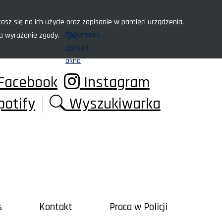
asz się na ich użycie oraz zapisanie w pamięci urządzenia.
Rozumiem,
za wyrażenie zgody.
zamknij
okno
Facebook
Instagram
potify
Wyszukiwarka
s
Kontakt
Praca w Policji