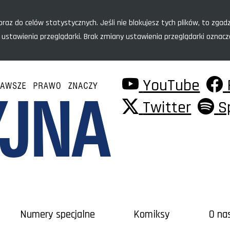
raz do celów statystycznych. Jeśli nie blokujesz tych plików, to zgadz
 ustawienia przeglądarki. Brak zmiany ustawienia przeglądarki oznac
YouTube
Twitter
S
Numery specjalne
Komiksy
O na