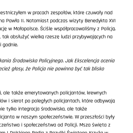
czestniczyłem w pracach zespołów, które czuwały nad
na Pawła II. Natomiast podczas wizyty Benedykta XVI
ję w Małopolsce. Ściśle współpracowaliśmy z Policją.
, tak obsłużyć wielką rzeszę ludzi przybywających na
i godnie.
kania Środowiska Policyjnego. Jak Ekscelencja ocenia
ecież głosy, że Policja nie powinna być tak blisko
ji, ale także emerytowanych policjantów, krewnych
w i sierot po poległych policjantach, które odbywają
e tylko integracja środowiska, ale także
licjanta w naszym społeczeństwie. W przeszłości były
czeństwa i społeczeństwa od Policji. Msza święta z
ram I Polskiego Radia z Bazyliki Świętego Krzyża w