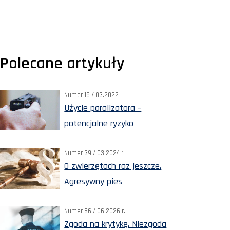
Polecane artykuły
Numer 15 / 03.2022
Użycie paralizatora –
potencjalne ryzyko
Numer 39 / 03.2024 r.
O zwierzętach raz jeszcze.
Agresywny pies
Numer 66 / 06.2026 r.
Zgoda na krytykę. Niezgoda