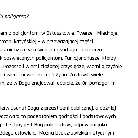
u policjanta?
yłem z policjantami w Ostaszkowie, Twerze i Miednoje,
brodni katyńskiej – w przeważającej części
czestniczyłem w otwarciu czwartego cmentarza
ek poświęconych policjantom. Funkcjonariusze, którzy
u. Pozostali wierni złożonej przysiędze, wierni ojczyźnie
li wierni nawet za cenę życia. Zostawili wiele
tym, że w Bogu znajdowali oparcie, że On pomagał im
erw usunął Boga z przestrzeni publicznej, a później
Zaowocowało to podeptaniem godności i podstawowych
j potrzebny jest Bóg policjantowi, odpowiem jako
 każdego człowieka. Można być człowiekiem etycznym