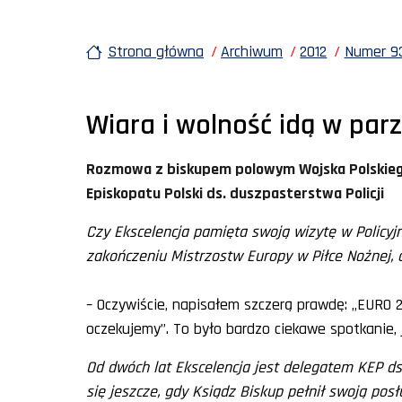
Strona główna
Archiwum
2012
Numer 93
Wiara i wolność idą w par
Rozmowa z biskupem polowym Wojska Polskieg
Episkopatu Polski ds. duszpasterstwa Policji
Czy Ekscelencja pamięta swoją wizytę w Polic
zakończeniu Mistrzostw Europy w Piłce Nożnej,
– Oczywiście, napisałem szczerą prawdę: „EURO 20
oczekujemy”. To było bardzo ciekawe spotkanie, j
Od dwóch lat Ekscelencja jest delegatem KEP ds. 
się jeszcze, gdy Ksiądz Biskup pełnił swoją pos