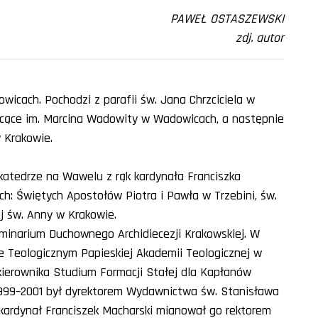
PAWEŁ OSTASZEWSKI
zdj. autor
wicach. Pochodzi z parafii św. Jana Chrzciciela w
ałcące im. Marcina Wadowity w Wadowicach, a następnie
 Krakowie.
 katedrze na Wawelu z rąk kardynała Franciszka
ch: Świętych Apostołów Piotra i Pawła w Trzebini, św.
j św. Anny w Krakowie.
inarium Duchownego Archidiecezji Krakowskiej. W
ale Teologicznym Papieskiej Akademii Teologicznej w
ę kierownika Studium Formacji Stałej dla Kapłanów
 1999–2001 był dyrektorem Wydawnictwa św. Stanisława
r. kardynał Franciszek Macharski mianował go rektorem