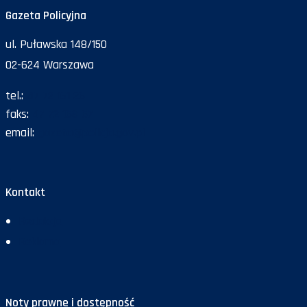
Gazeta Policyjna
ul. Puławska 148/150
02-624 Warszawa
tel.:
47 72 161 26
faks:
47 72 168 67
email:
gazeta@policja.gov.pl
Kontakt
Redakcja
Reklama
Noty prawne i dostępność