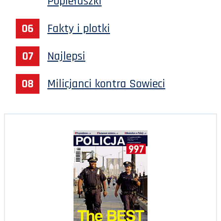
Popiełuszki
Fakty i plotki
Najlepsi
Milicjanci kontra Sowieci