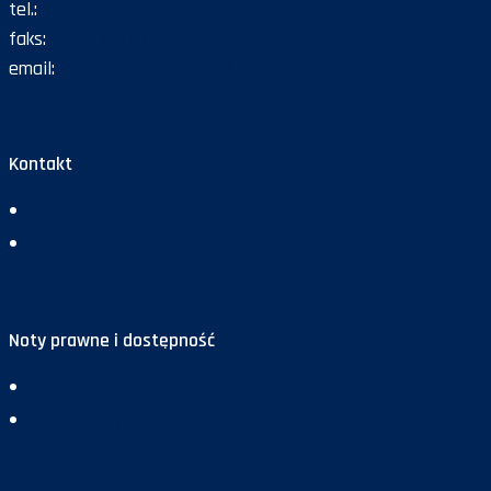
tel.:
47 72 161 26
faks:
47 72 168 67
email:
gazeta@policja.gov.pl
Kontakt
Redakcja
Reklama
Noty prawne i dostępność
Deklaracja dostępności
Polityka prywatności