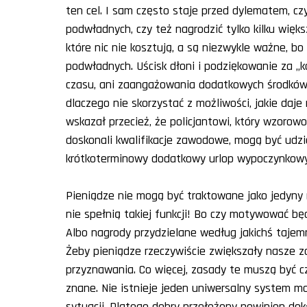
ten cel. I sam często staje przed dylematem, cz
podwładnych, czy też nagrodzić tylko kilku więk
które nic nie kosztują, a są niezwykle ważne, b
podwładnych. Uścisk dłoni i podziękowanie za „k
czasu, ani zaangażowania dodatkowych środków,
dlaczego nie skorzystać z możliwości, jakie da
wskazał przecież, że policjantowi, który wzorowo
doskonali kwalifikacje zawodowe, mogą być udzi
krótkoterminowy dodatkowy urlop wypoczynkowy 
Pieniądze nie mogą być traktowane jako jedyn
nie spełnią takiej funkcji! Bo czy motywować b
Albo nagrody przydzielane według jakichś tajem
Żeby pieniądze rzeczywiście zwiększały nasze z
przyznawania. Co więcej, zasady te muszą być c
znane. Nie istnieje jeden uniwersalny system mot
sytuacji. Dlatego dobry przełożony powinien do