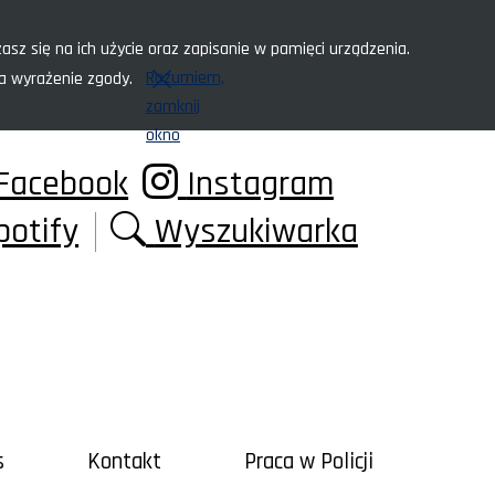
asz się na ich użycie oraz zapisanie w pamięci urządzenia.
Rozumiem,
za wyrażenie zgody.
zamknij
okno
Facebook
Instagram
potify
Wyszukiwarka
s
Kontakt
Praca w Policji