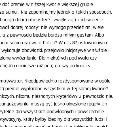
y dać premie w niższej kwocie większej grupie
szą sumą... Nie zapominajmy jednak o takich sposobach,
o budują dobrą atmosferę i zwiększają zadowolenie
awał dobrej roboty” nie wymaga przecież ani wiele
 a z pewnością będzie bardzo miłym gestem. Albo
je nam sama ustawa o Policji? W art. 87 ustawodawca
 wykonuje obowiązki, przejawia inicjatywę w służbie i
elane wyróżnienia. Dla niektórych pochwała czy
będą cenniejsze niż parę groszy na koncie.
y motywator. Nieodpowiednio rozdysponowane w ogóle
ędą premie wypłacane wszystkim w tej samej kwocie?
niczych, nikomu nieznanych kryteriów? Z pewnością nie.
aangażowanie, muszą być jasno określone reguły ich
zytelne dla wszystkich podwładnych i powszechnie
ywacyjny, który byłby idealny dla wszystkich ludzi i
kładnie przeanalizować potrzeby i oczekiwania swoich