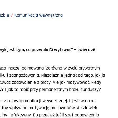
użbie
Komunikacja wewnętrzna
wyk jest tym, co pozwala Ci wytrwać” – twierdził
eco inaczej pojmowana. Zarówno w życiu prywatnym,
ku i zaangażowania. Niezależnie jednak od tego, jak ją
zuwać zadowolenie z pracy. Ale jak motywować, kiedy
w? I jak to robić przy permanentnym braku funduszy?
z celów komunikacji wewnętrznej. I jeśli w danej
stotny wpływ na motywację pracowników. A człowiek
ny i efektywny. Bo przecież jeśli szef odpowiednio