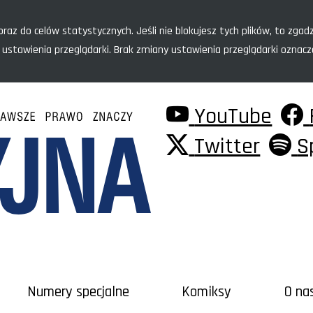
raz do celów statystycznych. Jeśli nie blokujesz tych plików, to zgadz
 ustawienia przeglądarki. Brak zmiany ustawienia przeglądarki oznac
YouTube
Twitter
S
Numery specjalne
Komiksy
O na