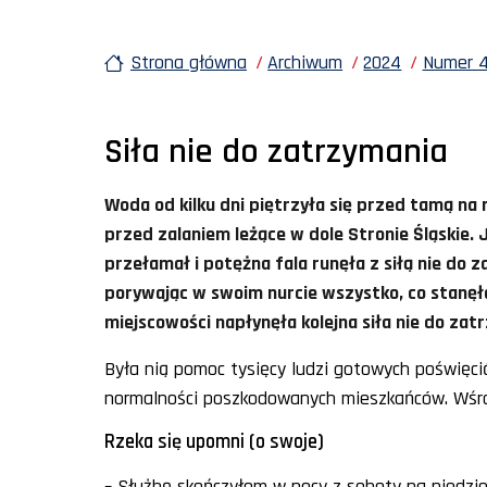
Strona główna
Archiwum
2024
Numer 45
Siła nie do zatrzymania
Woda od kilku dni piętrzyła się przed tamą na 
przed zalaniem leżące w dole Stronie Śląskie.
przełamał i potężna fala runęła z siłą nie do z
porywając w swoim nurcie wszystko, co stanęło
miejscowości napłynęła kolejna siła nie do zat
Była nią pomoc tysięcy ludzi gotowych poświęci
normalności poszkodowanych mieszkańców. Wśród 
Rzeka się upomni (o swoje)
– Służbę skończyłem w nocy z soboty na niedzi