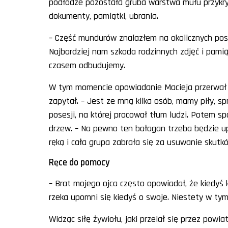
podłodze pozostała gruba warstwa mułu przykry
dokumenty, pamiątki, ubrania.
– Część mundurów znalazłem na okolicznych pose
Najbardziej nam szkoda rodzinnych zdjęć i pamią
czasem odbudujemy.
W tym momencie opowiadanie Macieja przerwał 
zapytał. – Jest ze mną kilka osób, mamy piły, sp
posesji, na której pracował tłum ludzi. Potem sp
drzew. – Na pewno ten bałagan trzeba będzie up
ręką i cała grupa zabrała się za usuwanie skutk
Ręce do pomocy
– Brat mojego ojca często opowiadał, że kiedyś k
rzeka upomni się kiedyś o swoje. Niestety w tym
Widząc siłę żywiołu, jaki przelał się przez powi