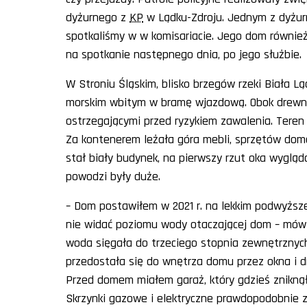
dyżurnego z
KP
w Lądku-Zdroju. Jednym z dyżur
spotkaliśmy w w komisariacie. Jego dom również
na spotkanie następnego dnia, po jego służbie.
W Stroniu Śląskim, blisko brzegów rzeki Biała 
morskim wbitym w bramę wjazdową. Obok drew
ostrzegającymi przed ryzykiem zawalenia. Tere
Za kontenerem leżała góra mebli, sprzętów dom
stał biały budynek, na pierwszy rzut oka wygląd
powodzi były duże.
– Dom postawiłem w 2021 r. na lekkim podwyżs
nie widać poziomu wody otaczającej dom – mówi 
woda sięgała do trzeciego stopnia zewnętrznyc
przedostała się do wnętrza domu przez okna i drz
Przed domem miałem garaż, który gdzieś zniknął
Skrzynki gazowe i elektryczne prawdopodobnie zn