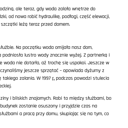
rodziną, ale teraz, gdy woda zalała wnętrze do
ki, od nowa robić hydraulikę, podłogi, część elewacji,
h szczątki leżą teraz przed domem.
służbie. Na początku woda omijała nasz dom,
la podniosła lustro wody znacznie wyżej. Z partnerką i
ie woda nie dotarła, aż trochę się uspokoi. Jeszcze w
zaczynaliśmy jeszcze sprzątać – opowiada dyżurny z
ę takiego zalania. W 1997
r.
podczas powodzi stulecia
ckiej.
ziny i bliskich znajomych. Robi to między służbami, bo
y budynek zostanie osuszony i przyjdzie czas na
użbami a pracą przy domu, skupiając się na tym, co