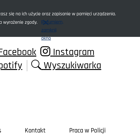
asz się na ich użycie oraz zapisanie w pamięci urządzenia.
Rozumiem,
za wyrażenie zgody.
zamknij
okno
Facebook
Instagram
potify
Wyszukiwarka
s
Kontakt
Praca w Policji