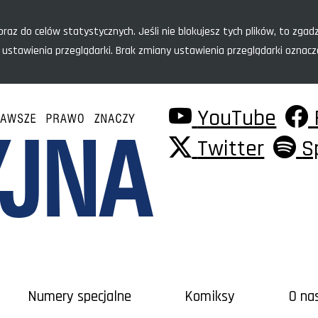
raz do celów statystycznych. Jeśli nie blokujesz tych plików, to zgadz
 ustawienia przeglądarki. Brak zmiany ustawienia przeglądarki oznac
YouTube
Twitter
S
Numery specjalne
Komiksy
O na