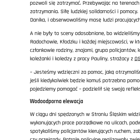
pozwoli się zatrzymać. Przebywając na terenach
zatrzymania. Siłę ludzkiej solidarności i pomocy
Danika, i obserwowaliśmy masę ludzi pracujący
A nie były to sceny odosobnione, bo widzieliśmy 
Radochowie, Kłodzku i każdej miejscowości, w kt
członkowie rodziny, znajomi, grupa policjantów
koleżanki i koledzy z pracy Pauliny, strażacy z
O
– Jesteśmy wdzięczni za pomoc, jaką otrzymaliśm
jeśli kiedykolwiek będzie komuś potrzebna pomoc 
pojedziemy pomagać – podzielił się swoją refleksj
Wodoodporna elewacja
W ciągu dni spędzonych w Stroniu Śląskim widzie
wykonujących prace porządkowe na ulicach, pod
spotykaliśmy policjantów kierujących ruchem, za
czy przejazdy. Patrole policyjne realizowały zwi