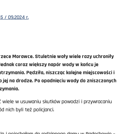
 / 09.2024 r.
rzece Morawce. Stuletnie wały wiele razy uchroniły
 Jednak coraz większy napór wody w końcu je
atrzymania. Pędziła, niszcząc kolejne miejscowości i
 jej na drodze. Po opadnięciu wody do zniszczonych
rzymania.
ć wiele w usuwaniu skutków powodzi i przywracaniu
nich byli też policjanci.
elę i pojechałem do rodzinnego domu w Radochowie –