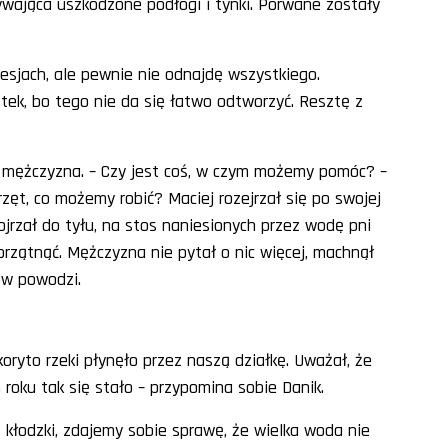
wająca uszkodzone podłogi i tynki. Porwane zostały
sjach, ale pewnie nie odnajdę wszystkiego.
tek, bo tego nie da się łatwo odtworzyć. Resztę z
mężczyzna. – Czy jest coś, w czym możemy pomóc? –
rzęt, co możemy robić? Maciej rozejrzał się po swojej
ojrzał do tyłu, na stos naniesionych przez wodę pni
rzątnąć. Mężczyzna nie pytał o nic więcej, machnął
ów powodzi.
oryto rzeki płynęło przez naszą działkę. Uważał, że
 roku tak się stało – przypomina sobie Danik.
at kłodzki, zdajemy sobie sprawę, że wielka woda nie