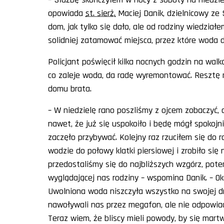
opowiada
st. sierż.
Maciej Danik, dzielnicowy ze
dom, jak tylko się dało, ale od rodziny wiedział
solidniej zatamować miejsca, przez które woda
Policjant poświęcił kilka nocnych godzin na walką
co zaleje woda, da radę wyremontować. Resztę
domu brata.
– W niedzielę rano poszliśmy z ojcem zobaczyć,
nawet, że już się uspokoiło i będę mógł spokojni
zaczęło przybywać. Kolejny raz rzuciłem się do 
wodzie do połowy klatki piersiowej i zrobiło się
przedostaliśmy się do najbliższych wzgórz, pote
wyglądającej nas rodziny – wspomina Danik. – Ok
Uwolniona woda niszczyła wszystko na swojej d
nawoływali nas przez megafon, ale nie odpowiad
Teraz wiem, że bliscy mieli powody, by się martw