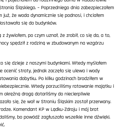
 Stronia Śląskiego. – Poprzedniego dnia zabezpieczałem
em już, że woda dynamicznie się podnosi, i chciałem
 dostawała się do budynków.
 z żywiołem, po czym uznał, że zrobił, co się da, a to,
 nocy spędził z rodziną w zbudowanym na wzgórzu
 co się dzieje z naszymi budynkami. Wtedy myślałem
e ocenić straty, jednak zaczęła się ulewa i wody
ratowania dobytku. Po kilku godzinach brodziłem w
 niebezpiecznie. Wtedy porzuciliśmy ratowanie majątku i
m okrężną drogą dotarliśmy do niecierpliwie
azało się, że wał w Stroniu Śląskim został przerwany.
rodze. Komendant KP w Lądku-Zdroju i mój brat
aliśmy, bo powódź zagłuszała wszelkie inne dźwięki.
ić.