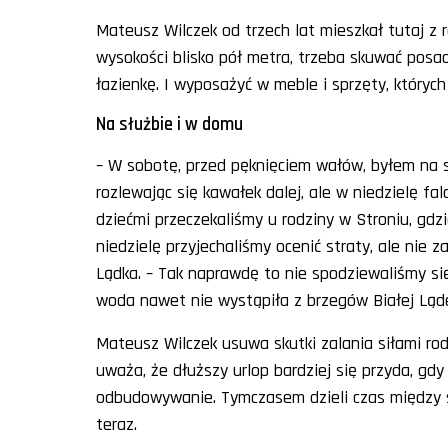
Mateusz Wilczek od trzech lat mieszkał tutaj z 
wysokości blisko pół metra, trzeba skuwać posadz
łazienkę. I wyposażyć w meble i sprzęty, któryc
Na służbie i w domu
– W sobotę, przed pęknięciem wałów, byłem na 
rozlewając się kawałek dalej, ale w niedzielę fa
dziećmi przeczekaliśmy u rodziny w Stroniu, gdz
niedzielę przyjechaliśmy ocenić straty, ale nie 
Lądka. – Tak naprawdę to nie spodziewaliśmy si
woda nawet nie wystąpiła z brzegów Białej Ląde
Mateusz Wilczek usuwa skutki zalania siłami rod
uważa, że dłuższy urlop bardziej się przyda, gd
odbudowywanie. Tymczasem dzieli czas między sł
teraz.