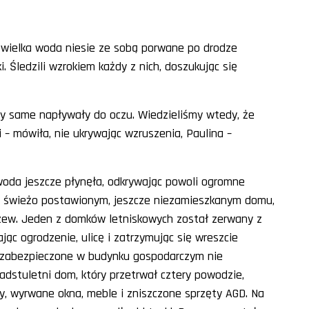
k wielka woda niesie ze sobą porwane po drodze
 Śledzili wzrokiem każdy z nich, doszukując się
łzy same napływały do oczu. Wiedzieliśmy wtedy, że
 – mówiła, nie ukrywając wzruszenia, Paulina –
woda jeszcze płynęła, odkrywając powoli ogromne
 w świeżo postawionym, jeszcze niezamieszkanym domu,
zew. Jeden z domków letniskowych został zerwany z
jąc ogrodzenie, ulicę i zatrzymując się wreszcie
y zabezpieczone w budynku gospodarczym nie
adstuletni dom, który przetrwał cztery powodzie,
ny, wyrwane okna, meble i zniszczone sprzęty AGD. Na