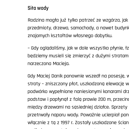
Siła wody
Rodzina mogła już tylko patrzeć ze wzgórza, ja
przedmioty, drzewa, samochody, a nawet budynki.
znajomych kształtów własnego dobytku.
– Gdy oglądaliśmy, jak w dole wszystko płynie, 
będziemy musieli się zmierzyć z dużymi stratami
narzeczona Macieja.
Gdy Maciej Danik ponownie wszedł na posesję, 
straty – zniszczony płot, uszkodzoną elewację
podwórko wypełnione naniesionymi konarami dr
podstaw i popłynął z falą prawie 200 m, przecina
między drzewami na sąsiedniej działce. Sprzęt
przetrwały naporu wody. Poważnie ucierpiał pon
włącznie z tą z 1997 r. Zostały uszkodzone ścia