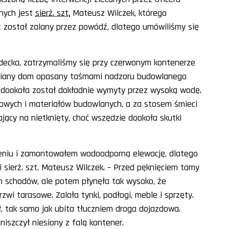
nych jest
sierż. szt.
Mateusz Wilczek, którego
 został zalany przez powódź, dlatego umówiliśmy się
Lądecka, zatrzymaliśmy się przy czerwonym kontenerze
niany dom opasany taśmami nadzoru budowlanego
n dookoła został dokładnie wymyty przez wysoką wodę.
owych i materiałów budowlanych, a za stosem śmieci
ający na nietknięty, choć wszędzie dookoła skutki
zeniu i zamontowałem wodoodporną elewację, dlatego
sierż. szt. Mateusz Wilczek. – Przed pęknięciem tamy
h schodów, ale potem płynęła tak wysoko, że
wi tarasowe. Zalała tynki, podłogi, meble i sprzęty.
, tak samo jak ubita tłuczniem droga dojazdowa.
iszczył niesiony z falą kontener.