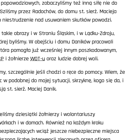
 popowodziowych, zobaczyliśmy też inną siłę nie do
. Szliśmy przez Radochów, do domu st. sierż. Macieja
ch niestrudzenie nad usuwaniem skutków powodzi.
takie obrazy i w Stroniu Śląskim, i w Lądku-Zdroju,
órej byliśmy. W obejściu i domu Daników pracowali
, która pomogła już wcześniej innym poszkodowanym,
SP
i żołnierze
WOT-u
oraz ludzie dobrej woli.
y, szczególnie jeśli chodzi o ręce do pomocy. Wiem, że
w podobnej do mojej sytuacji, skrzyknę, kogo się da, i
ą st. sierż. Maciej Danik.
liśmy dziesiątki żołnierzy i wolontariuszy
wórkach i w domach. Również na każdym kroku
bezpieczających wciąż jeszcze niebezpieczne miejsca
ększoną liczbę interwencji zlecanych przez oficera