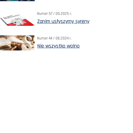
Numer 57 / 09.2025 r.
Zanim usłyszymy syreny
Numer 44 / 08.2024 r.
Nie wszystko wolno