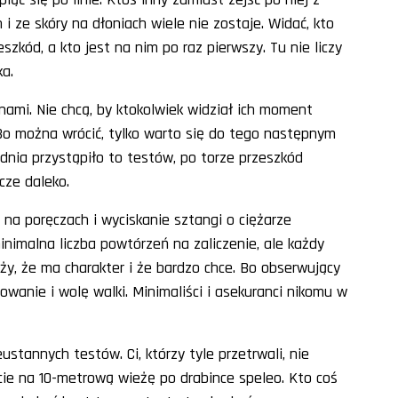
 ze skóry na dłoniach wiele nie zostaje. Widać, kto
zkód, a kto jest na nim po raz pierwszy. Tu nie liczy
a.
ami. Nie chcą, by ktokolwiek widział ich moment
 Bo można wrócić, tylko warto się do tego następnym
 dnia przystąpiło to testów, po torze przeszkód
cze daleko.
 na poręczach i wyciskanie sztangi o ciężarze
nimalna liczba powtórzeń na zaliczenie, ale każdy
eży, że ma charakter i że bardzo chce. Bo obserwujący
wanie i wolę walki. Minimaliści i asekuranci nikomu w
stannych testów. Ci, którzy tyle przetrwali, nie
cie na 10-metrową wieżę po drabince speleo. Kto coś