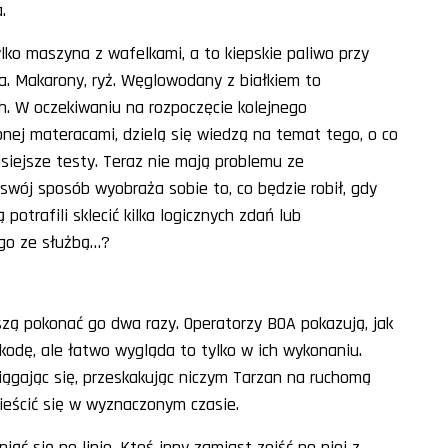
.
ylko maszyna z wafelkami, a to kiepskie paliwo przy
ma. Makarony, ryż. Węglowodany z białkiem to
. W oczekiwaniu na rozpoczęcie kolejnego
nej materacami, dzielą się wiedzą na temat tego, o co
iejsze testy. Teraz nie mają problemu ze
swój sposób wyobraża sobie to, co będzie robił, gdy
potrafili sklecić kilka logicznych zdań lub
ego ze służbą…?
szą pokonać go dwa razy. Operatorzy BOA pokazują, jak
kodę, ale łatwo wygląda to tylko w ich wykonaniu.
ciągając się, przeskakując niczym Tarzan na ruchomą
mieścić się w wyznaczonym czasie.
ąć się po linie. Ktoś inny zamiast zejść po niej z