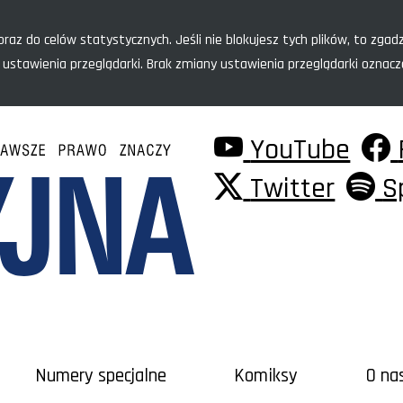
raz do celów statystycznych. Jeśli nie blokujesz tych plików, to zgadz
 ustawienia przeglądarki. Brak zmiany ustawienia przeglądarki oznac
YouTube
Twitter
S
Numery specjalne
Komiksy
O na