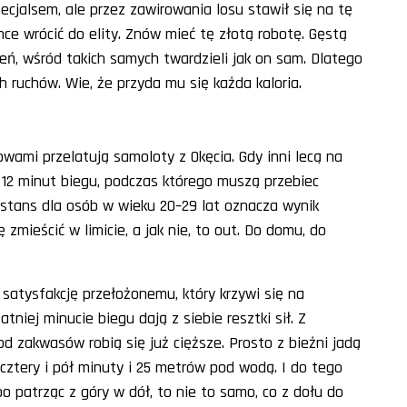
specjalsem, ale przez zawirowania losu stawił się na tę
ce wrócić do elity. Znów mieć tę złotą robotę. Gęstą
leń, wśród takich samych twardzieli jak on sam. Dlatego
h ruchów. Wie, że przyda mu się każda kaloria.
owami przelatują samoloty z Okęcia. Gdy inni lecą na
 12 minut biegu, podczas którego muszą przebiec
tans dla osób w wieku 20–29 lat oznacza wynik
 zmieścić w limicie, a jak nie, to out. Do domu, do
 satysfakcję przełożonemu, który krzywi się na
tniej minucie biegu dają z siebie resztki sił. Z
od zakwasów robią się już cięższe. Prosto z bieżni jadą
ztery i pół minuty i 25 metrów pod wodą. I do tego
o patrząc z góry w dół, to nie to samo, co z dołu do