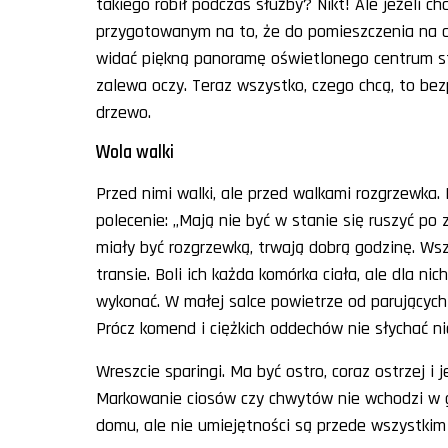
takiego robił podczas służby? Nikt! Ale jeżeli ch
przygotowanym na to, że do pomieszczenia na c
widać piękną panoramę oświetlonego centrum sto
zalewa oczy. Teraz wszystko, czego chcą, to bezp
drzewo.
Wola walki
Przed nimi walki, ale przed walkami rozgrzewka
polecenie: „Mają nie być w stanie się ruszyć po z
miały być rozgrzewką, trwają dobrą godzinę. Wsz
transie. Boli ich każda komórka ciała, ale dla ni
wykonać. W małej salce powietrze od parujących c
Prócz komend i ciężkich oddechów nie słychać ni
Wreszcie sparingi. Ma być ostro, coraz ostrzej i 
Markowanie ciosów czy chwytów nie wchodzi w grę
domu, ale nie umiejętności są przede wszystkim o