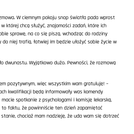
 rozmowa. W ciemnym pokoju snop światła pada wprost
w której chcą służyć, znajomości zadań, które ich
sobie sprawę, na co się piszą, wchodząc do rodziny
 do niej trafią, łatwiej im będzie ułożyć sobie życie w
rwało dwunastu. Wyjątkowo dużo. Pewności, że rozmową
ikiem pozytywnym, więc wszystkim wam gratuluję! –
pach kwalifikacji będą informowały was komendy
macie spotkanie z psychologami i komisję lekarską,
to faktu, że powinniście ten dzień zapamiętać
i stanie, chociaż mam nadzieję, że uda wam się dotrzeć