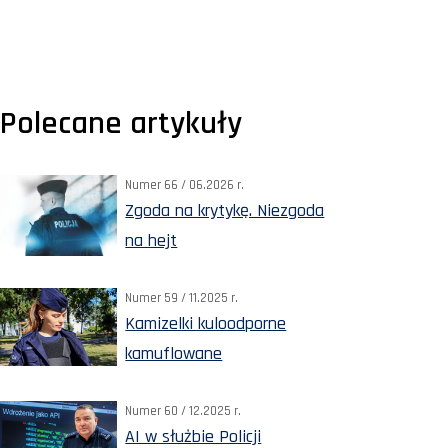
Polecane artykuły
Numer 66 / 06.2026 r.
Zgoda na krytykę. Niezgoda
na hejt
Numer 59 / 11.2025 r.
Kamizelki kuloodporne
kamuflowane
Numer 60 / 12.2025 r.
AI w służbie Policji