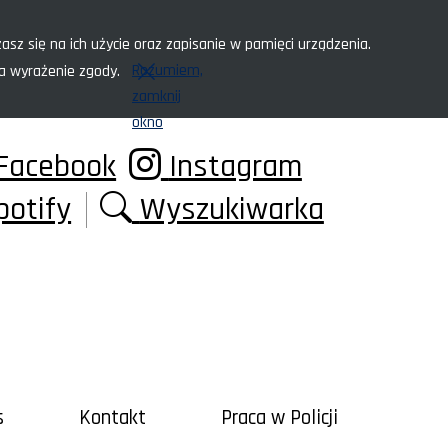
asz się na ich użycie oraz zapisanie w pamięci urządzenia.
Rozumiem,
za wyrażenie zgody.
zamknij
okno
Facebook
Instagram
potify
Wyszukiwarka
s
Kontakt
Praca w Policji