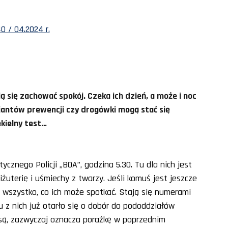
0 / 04.2024 r.
ą się zachować spokój. Czeka ich dzień, a może i noc
icjantów prewencji czy drogówki mogą stać się
ekielny test…
cznego Policji „BOA”, godzina 5.30. Tu dla nich jest
iżuterię i uśmiechy z twarzy. Jeśli komuś jest jeszcze
a wszystko, co ich może spotkać. Stają się numerami
 z nich już otarło się o dobór do pododdziałów
tu są, zazwyczaj oznacza porażkę w poprzednim