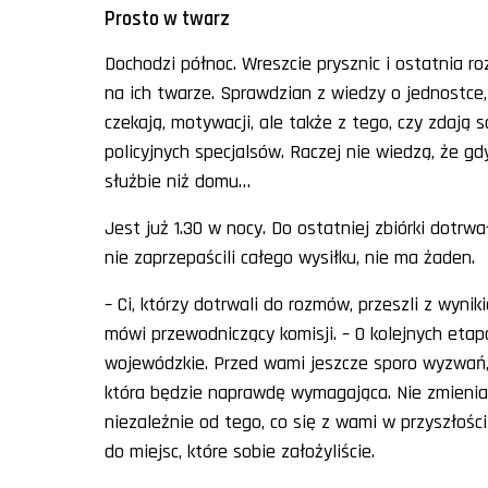
Prosto w twarz
Dochodzi północ. Wreszcie prysznic i ostatnia
na ich twarze. Sprawdzian z wiedzy o jednostce, 
czekają, motywacji, ale także z tego, czy zdają 
policyjnych specjalsów. Raczej nie wiedzą, że gdy
służbie niż domu…
Jest już 1.30 w nocy. Do ostatniej zbiórki dot
nie zaprzepaścili całego wysiłku, nie ma żaden.
– Ci, którzy dotrwali do rozmów, przeszli z wyn
mówi przewodniczący komisji. – O kolejnych eta
wojewódzkie. Przed wami jeszcze sporo wyzwań, 
która będzie naprawdę wymagająca. Nie zmienia 
niezależnie od tego, co się z wami w przyszłośc
do miejsc, które sobie założyliście.