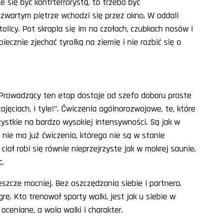
ce się być kontrterrorystą, to trzeba być
zwartym piętrze wchodzi się przez okno. W oddali
licy. Pot skrapla się im na czołach, czubkach nosów i
iecznie zjechać tyrolką na ziemię i nie rozbić się o
. Prowadzący ten etap dostaje od szefa doboru proste
ajęciach, i tyle!”. Ćwiczenia ogólnorozwojowe, te, które
ystkie na bardzo wysokiej intensywności. Są jak w
ch nie ma już ćwiczenia, którego nie są w stanie
iał robi się równie nieprzejrzyste jak w mokrej saunie.
c.
jeszcze mocniej. Bez oszczędzania siebie i partnera.
. Kto trenował sporty walki, jest jak u siebie w
ceniane, a wola walki i charakter.