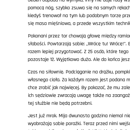
pomocą nóg, szybko zsuwa się na samych rękach i
kiedyś trenował na tym lub podobnym torze przes
się masa mięśniowa, a przede wszystkim technik
Pokonani przez tor chowają głowę między ramion
słabości. Powtarzają sobie: „Wrócę tu! Wrócę!”.
razem lepiej przygotować. Z 25 osób, które tego
pozostaje 12. Wyjątkowo dużo. Ale do końca jesz
Czas na siłownię. Podciąganie na drążku, pompki
własnego ciała. Za każdym razem jest podana mi
chce zrobić jak najwięcej. By pokazać, że mu zal
ich sędziowie zwracają uwagę także na zaangażo
tej służbie nie będą potrzebni.
Jest już mrok. Mija dwunasta godzina niemal nieu
wyobrażają sobie porażki. Teraz przed nimi wejś