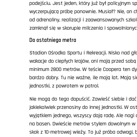
podejściu. Jest jeden, który już był policyjnym 
wyczerpującą próbę ponownie. Musiał? Nie, on ch
od adrenaliny, realizacji i zaawansowanych szko
zamknął się w skorupie milczenia i spowolnionyc
Do ostatniego metra
Stadion Ośrodka Sportu i Rekreacji. Nisko nad gł
wakacje do ciepłych krajów, oni mają przed sobą
minimum 2800 metrów. W teście Coopera ten dys
bardzo dobry. Tu nie ważne, ile mają lat. Mają się
jednostki, z powrotem w patrol.
Nie mogą do tego dopuścić. Zawieść siebie i dać
jakiekolwiek przenosiny do innej jednostki. W osta
wyjątkiem jednego, wszyscy dają radę. Ale nogi 
na basen. Dwieście metrów stylem dowolnym w c
skok z 10-metrowej wieży. To już próba odwagi, b