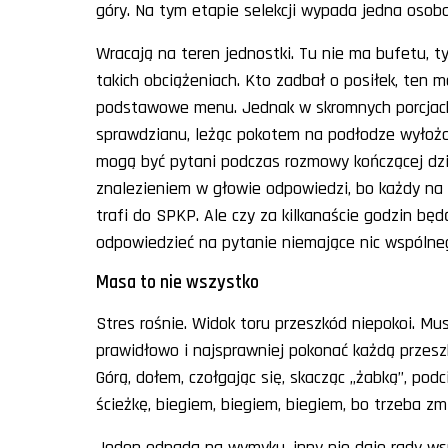
góry. Na tym etapie selekcji wypada jedna osoba
Wracają na teren jednostki. Tu nie ma bufetu, t
takich obciążeniach. Kto zadbał o posiłek, ten 
podstawowe menu. Jednak w skromnych porcjach
sprawdzianu, leżąc pokotem na podłodze wyłożo
mogą być pytani podczas rozmowy kończącej dzis
znalezieniem w głowie odpowiedzi, bo każdy na 
trafi do SPKP. Ale czy za kilkanaście godzin będą 
odpowiedzieć na pytanie niemające nic wspóln
Masa to nie wszystko
Stres rośnie. Widok toru przeszkód niepokoi. Mu
prawidłowo i najsprawniej pokonać każdą przesz
Górą, dołem, czołgając się, skacząc „żabką”, pod
ścieżkę, biegiem, biegiem, biegiem, bo trzeba z
Jeden odpada na wymyku, inny nie daje rady wspi