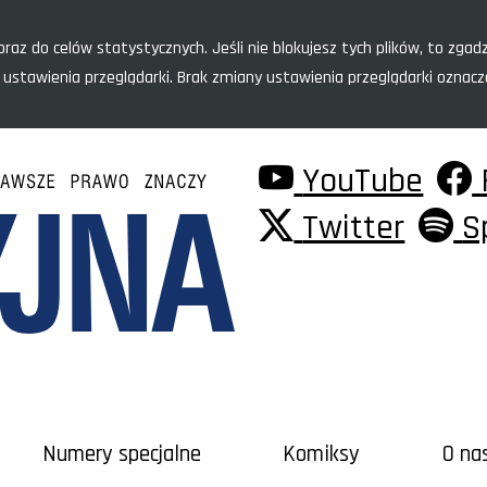
raz do celów statystycznych. Jeśli nie blokujesz tych plików, to zgadz
 ustawienia przeglądarki. Brak zmiany ustawienia przeglądarki oznac
YouTube
Twitter
S
Numery specjalne
Komiksy
O na