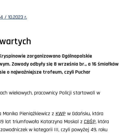
 / 10.2023 r.
twartych
Kryspinowie zorganizowano Ogólnopolskie
wym. Zawody odbyły się 8 września br., a 16 śmiałków
sie o najważniejsze trofeum, czyli Puchar
ach wiekowych, pracownicy Policji startowali w
ła Monika Pieniążkiewicz z
KWP
w Gdańsku, która
o 49 lat triumfowała Katarzyna Moskal z
CBŚP
, która
zawodniczek w kategorii III, czyli powyżej 49. roku