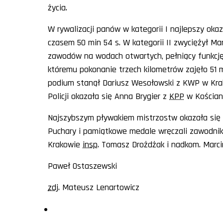
życia.
W rywalizacji panów w kategorii I najlepszy ok
czasem 50 min 54 s. W kategorii II zwyciężył 
zawodów na wodach otwartych, pełniący funkcję k
któremu pokonanie trzech kilometrów zajęło 51 m
podium stanął Dariusz Wesołowski z KWP w Krak
Policji okazała się Anna Brygier z
KPP
w Kościana
Najszybszym pływakiem mistrzostw okazała się
Puchary i pamiątkowe medale wręczali zawodni
Krakowie
insp
. Tomasz Drożdżak i nadkom. Marcin
Paweł Ostaszewski
zdj
. Mateusz Lenartowicz