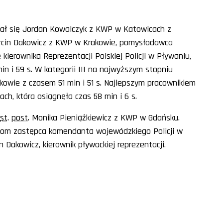
azał się Jordan Kowalczyk z KWP w Katowicach z
Marcin Dakowicz z KWP w Krakowie, pomysłodawca
ierownika Reprezentacji Polskiej Policji w Pływaniu,
in i 59 s. W kategorii III na najwyższym stopniu
owie z czasem 51 min i 51 s. Najlepszym pracownikiem
ch, która osiągnęła czas 58 min i 6 s.
st
.
post
. Monika Pieniążkiewicz z KWP w Gdańsku.
kom zastępca komendanta wojewódzkiego Policji w
 Dakowicz, kierownik pływackiej reprezentacji.