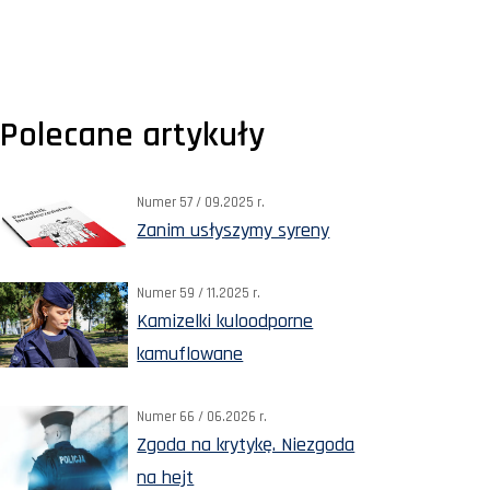
Polecane artykuły
Numer 57 / 09.2025 r.
Zanim usłyszymy syreny
Numer 59 / 11.2025 r.
Kamizelki kuloodporne
kamuflowane
Numer 66 / 06.2026 r.
Zgoda na krytykę. Niezgoda
na hejt