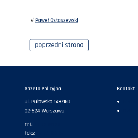
Paweł Ostaszewski
poprzedni
strona
Gazeta Policyjna
Kontakt
ul. Puławska 148/150
Redakc
02-624 Warszawa
Rekla
tel.:
47 72 161 26
faks:
47 72 168 67