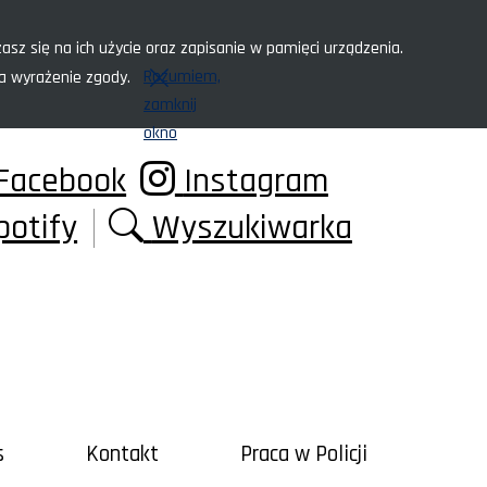
asz się na ich użycie oraz zapisanie w pamięci urządzenia.
Rozumiem,
za wyrażenie zgody.
zamknij
okno
Facebook
Instagram
potify
Wyszukiwarka
s
Kontakt
Praca w Policji