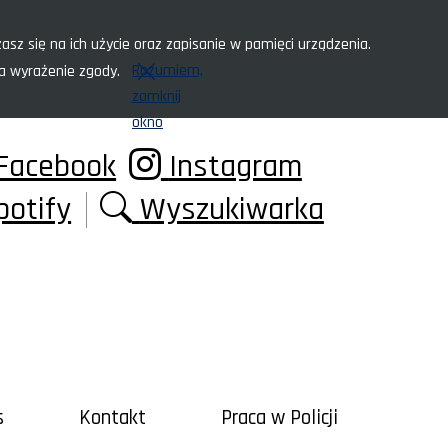
asz się na ich użycie oraz zapisanie w pamięci urządzenia.
Rozumiem,
za wyrażenie zgody.
zamknij
okno
Facebook
Instagram
potify
Wyszukiwarka
s
Kontakt
Praca w Policji