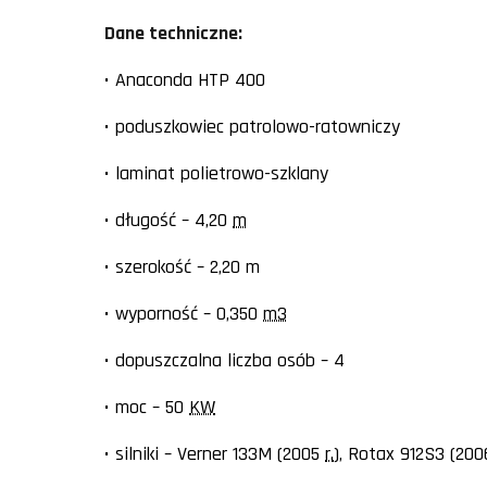
Dane techniczne:
• Anaconda HTP 400
• poduszkowiec patrolowo-ratowniczy
• laminat polietrowo-szklany
• długość – 4,20
m
• szerokość – 2,20 m
• wyporność – 0,350
m3
• dopuszczalna liczba osób – 4
• moc – 50
KW
• silniki – Verner 133M (2005
r.
), Rotax 912S3 (2006