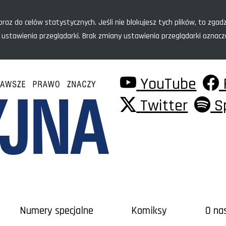
raz do celów statystycznych. Jeśli nie blokujesz tych plików, to zgadz
 ustawienia przeglądarki. Brak zmiany ustawienia przeglądarki oznac
YouTube
Twitter
S
Numery specjalne
Komiksy
O na