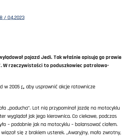
8 / 04.2023
wylądował pojazd Jedi. Tak właśnie opisują go prawie
”. W rzeczywistości to poduszkowiec patrolowo-
azd w 2005
r.
, aby usprawnić akcje ratownicze
ła „poducha”. Lot nią przypominał jazdę na motocyklu
ster wyglądał jak jego kierownica. Co ciekawe, podczas
yło – podobnie jak na motocyklu – balansować ciałem.
wiązał się z brakiem usterek. „Awaryjny, mało zwrotny,