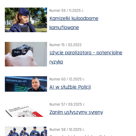
Numer 59 / 11.2025 r.
Kamizelki kuloodporne
kamuflowane
Numer 15 / 03.2022
Użycie paralizatora – potencjalne
ryzyko
Numer 60 / 12.2025 r.
AI w służbie Policji
Numer 57 / 09.2025 r.
Zanim usłyszymy syreny
Numer 58 / 10.2025 r.