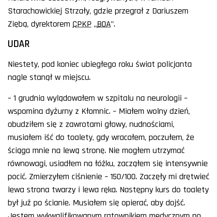
Starachowickiej Strzały, gdzie przegrał z Dariuszem
Ziębą, dyrektorem
CPKP
„
BOA
”.
UDAR
Niestety, pod koniec ubiegłego roku świat policjanta
nagle stanął w miejscu.
– 1 grudnia wylądowałem w szpitalu na neurologii –
wspomina dyżurny z Kłomnic. – Miałem wolny dzień,
obudziłem się z zawrotami głowy, nudnościami,
musiałem iść do toalety, gdy wracałem, poczułem, że
ściąga mnie na lewą stronę. Nie mogłem utrzymać
równowagi, usiadłem na łóżku, zacząłem się intensywnie
pocić. Zmierzyłem ciśnienie – 150/100. Zaczęły mi drętwieć
lewa strona twarzy i lewa ręka. Następny kurs do toalety
był już po ścianie. Musiałem się opierać, aby dojść.
Jestem wykwalifikowanym ratownikiem medycznym po