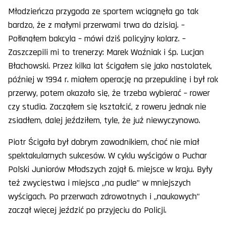
Młodzieńcza przygoda ze sportem wciągnęła go tak
bardzo, że z małymi przerwami trwa do dzisiaj. –
Połknąłem bakcyla – mówi dziś policyjny kolarz. –
Zaszczepili mi to trenerzy: Marek Woźniak i śp. Lucjan
Błachowski. Przez kilka lat ścigałem się jako nastolatek,
później w 1994 r. miałem operację na przepuklinę i był rok
przerwy, potem okazało się, że trzeba wybierać – rower
czy studia. Zacząłem się kształcić, z roweru jednak nie
zsiadłem, dalej jeździłem, tyle, że już niewyczynowo.
Piotr Ścigała był dobrym zawodnikiem, choć nie miał
spektakularnych sukcesów. W cyklu wyścigów o Puchar
Polski Juniorów Młodszych zajął 6. miejsce w kraju. Były
też zwycięstwa i miejsca „na pudle” w mniejszych
wyścigach. Po przerwach zdrowotnych i „naukowych”
zaczął więcej jeździć po przyjęciu do Policji.