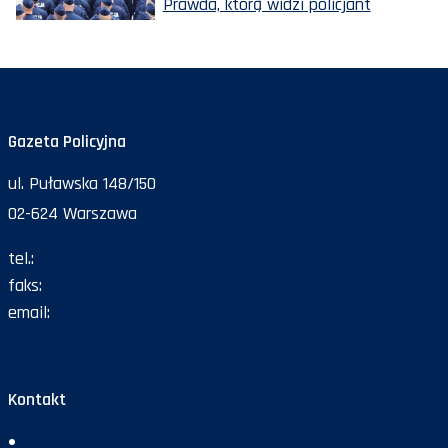
Prawda, którą widzi policjant
Gazeta Policyjna
ul. Puławska 148/150
02-624 Warszawa
tel.:
47 72 161 26
faks:
47 72 168 67
email:
gazeta@policja.gov.pl
Kontakt
Redakcja