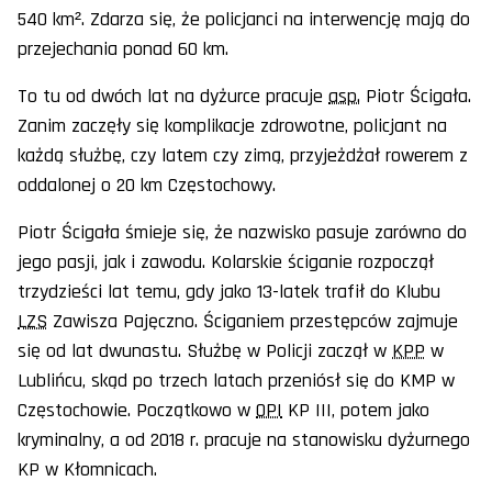
540 km². Zdarza się, że policjanci na interwencję mają do
przejechania ponad 60 km.
To tu od dwóch lat na dyżurce pracuje
asp.
Piotr Ścigała.
Zanim zaczęły się komplikacje zdrowotne, policjant na
każdą służbę, czy latem czy zimą, przyjeżdżał rowerem z
oddalonej o 20 km Częstochowy.
Piotr Ścigała śmieje się, że nazwisko pasuje zarówno do
jego pasji, jak i zawodu. Kolarskie ściganie rozpoczął
trzydzieści lat temu, gdy jako 13-latek trafił do Klubu
LZS
Zawisza Pajęczno. Ściganiem przestępców zajmuje
się od lat dwunastu. Służbę w Policji zaczął w
KPP
w
Lublińcu, skąd po trzech latach przeniósł się do KMP w
Częstochowie. Początkowo w
OPI
KP III, potem jako
kryminalny, a od 2018 r. pracuje na stanowisku dyżurnego
KP w Kłomnicach.