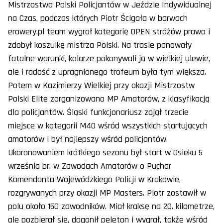
Mistrzostwa Polski Policjantów w Jeździe Indywidualnej
na Czas, podczas których Piotr Ścigała w barwach
erowery.pl team wygrał kategorię OPEN stróżów prawa i
zdobył koszulkę mistrza Polski. Na trasie panowały
fatalne warunki, kolarze pokonywali ją w wielkiej ulewie,
ale i radość z upragnionego trofeum była tym większa.
Potem w Kazimierzy Wielkiej przy okazji Mistrzostw
Polski Elite zorganizowano MP Amatorów, z klasyfikacją
dla policjantów. Śląski funkcjonariusz zajął trzecie
miejsce w kategorii M40 wśród wszystkich startujących
amatorów i był najlepszy wśród policjantów.
Ukoronowaniem krótkiego sezonu był start w Osieku 5
września br. w Zawodach Amatorów o Puchar
Komendanta Wojewódzkiego Policji w Krakowie,
rozgrywanych przy okazji MP Masters. Piotr zostawił w
polu około 150 zawodników. Miał kraksę na 20. kilometrze,
ale pozbierał się, dogonił peleton i wygrał, także wśród