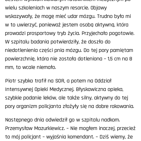
wielu szkoleniach w naszym resorcie. Objawy
wskazywały, że mogę mieć udar mózgu. Trudno było mi
w to uwierzyć, ponieważ jestem osobą aktywną, która
prowadzi prosportowy tryb życia. Przyjechało pogotowie.
W szpitalu badania potwierdziły, że doszło do
niedotlenienia części pnia mózgu. Do tej pory pamiętam
powierzchnię, która nie została dotleniona – 1,5 cm na 8
mm, to wcale niemało.
Piotr szybko trafił na SOR, a potem na Oddział
Intensywnej Opieki Medycznej. Błyskawiczna opieka,
szybkie podanie leków, ale także silny, aktywny do tej
pory organizm policjanta złożyły się na dobre rokowania.
Następnego dnia odwiedził go w szpitalu nadkom.
Przemysław Mazurkiewicz. – Nie mogłem inaczej, przecież
to mój policjant – wyjaśnia komendant. – Dziś wiemy, że