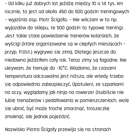
– Od kilku już dobrych lat jeżdżę między 10 a 14 tys. km
rocznie, to jest od około 450 do 500 godzin treningowych
– wyjaśnia asp. Piotr Ścigała. – Nie wliczam w to np.
wyjazdów do sklepu, te 500 godzin to typowe treningi.
Jest takie stare powiedzenie trenerów kolarskich, że
wyścigi (które organizowane są w ciepłych miesiącach –
przyp. P.Ost.) wygrywa się zimą. Dlatego jeszcze do
niedawna jeździłem cały rok. Teraz zimy są łagodne. Nie
ukrywam, że trenuję do -10°C. Wiadomo, że czasami
temperatura odczuwalna jest niższa, ale wtedy trzeba
się odpowiednio zabezpieczyć. Opatuleni, ze szparkami
na oczy, wyglądamy jak ninja na rowerze! Osobiście nie
lubię trenażerów i pedałowania w pomieszczeniach, wolę
się ubrać, być może trochę zmarznąć, troszeczkę
zmoknąć, ale jednak pojeździć.
Nazwisko Piotra Ścigały przewija się na stronach