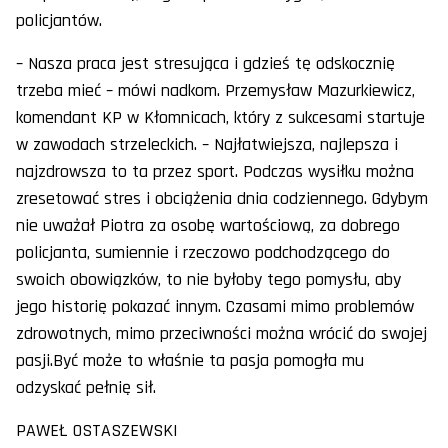
policjantów.
– Nasza praca jest stresująca i gdzieś tę odskocznię
trzeba mieć – mówi nadkom. Przemysław Mazurkiewicz,
komendant KP w Kłomnicach, który z sukcesami startuje
w zawodach strzeleckich. – Najłatwiejsza, najlepsza i
najzdrowsza to ta przez sport. Podczas wysiłku można
zresetować stres i obciążenia dnia codziennego. Gdybym
nie uważał Piotra za osobę wartościową, za dobrego
policjanta, sumiennie i rzeczowo podchodzącego do
swoich obowiązków, to nie byłoby tego pomysłu, aby
jego historię pokazać innym. Czasami mimo problemów
zdrowotnych, mimo przeciwności można wrócić do swojej
pasji.Być może to właśnie ta pasja pomogła mu
odzyskać pełnię sił.
PAWEŁ OSTASZEWSKI