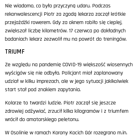
Nie wiadomo, co było przyczyną udaru. Podczas
rekonwalescencji Piotr za zgodą lekarza zaczął krótkie
przejażdżki rowerem. Gdy za oknem robiło się cieplej,
zwiększał liczbę kilometrów. 17 czerwca po dokładnych
badaniach lekarz zezwolił mu na powrót do treningów.
TRIUMF
Ze względu na pandemię COVID-19 większość wiosennych
wyścigów się nie odbyła. Policjant miał zaplanowany
udział w kilku imprezach, ale w jego sytuacji jakikolwiek
start stał pod znakiem zapytania.
Kolarze to twardzi ludzie. Piotr zaczął się jeszcze
zdrowiej odżywiać, zrzucił kilka kilogramów i z triumfem
wrócił do amatorskiego peletonu.
W Osolinie w ramach Korony Kocich Gór rozegrano m.in.