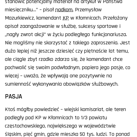
stanowić potencjalny materiał na artykuł w Państwa
miesięczniku…” – pisał
nadkom.
Przemysław
Mazurkiewicz, komendant
KP
w Kłomnicach. Przełożony
opisał zaangażowanie w służbę, sukcesy sportowe i
„nagły zwrot akcji” w życiu podległego funkcjonariusza.
Nie mogliśmy nie skorzystać z takiego zaproszenia. Jest
dużo lepiej niż jeszcze dziesięć czy piętnaście lat temu,
ale ciągle zbyt rzadko zdarza się, że komendant chce
pochwalić się swoim podwładnym, popiera jego pasje, co
więcej – uważa, że wpływają one pozytywnie na
sumienność wykonywania obowiązków służbowych.
PASJA
Ktoś mógłby powiedzieć – wiejski komisariat, ale teren
podległy pod KP w Kłomnicach to 1/3 powiatu
częstochowskiego, największego w województwie
śląskim, pięć gmin, gdzie mieszka 50 tys. ludzi. To ponad