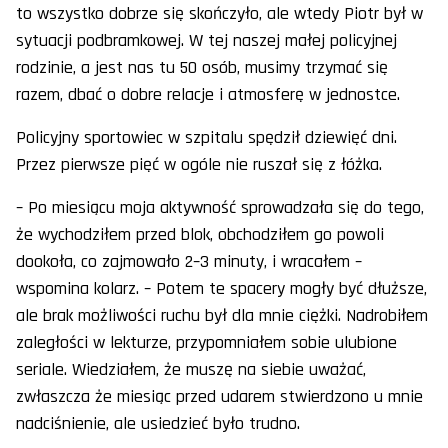
to wszystko dobrze się skończyło, ale wtedy Piotr był w
sytuacji podbramkowej. W tej naszej małej policyjnej
rodzinie, a jest nas tu 50 osób, musimy trzymać się
razem, dbać o dobre relacje i atmosferę w jednostce.
Policyjny sportowiec w szpitalu spędził dziewięć dni.
Przez pierwsze pięć w ogóle nie ruszał się z łóżka.
– Po miesiącu moja aktywność sprowadzała się do tego,
że wychodziłem przed blok, obchodziłem go powoli
dookoła, co zajmowało 2–3 minuty, i wracałem –
wspomina kolarz. – Potem te spacery mogły być dłuższe,
ale brak możliwości ruchu był dla mnie ciężki. Nadrobiłem
zaległości w lekturze, przypomniałem sobie ulubione
seriale. Wiedziałem, że muszę na siebie uważać,
zwłaszcza że miesiąc przed udarem stwierdzono u mnie
nadciśnienie, ale usiedzieć było trudno.