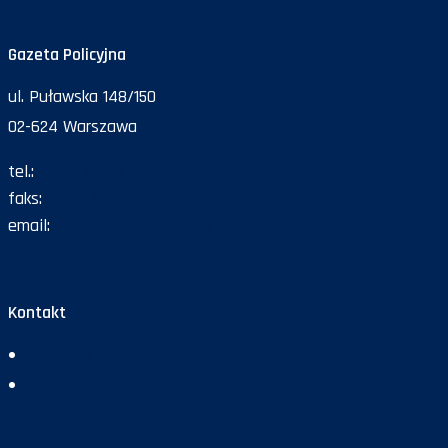
Gazeta Policyjna
ul. Puławska 148/150
02-624 Warszawa
tel.:
47 72 161 26
faks:
47 72 168 67
email:
gazeta@policja.gov.pl
Kontakt
Redakcja
Reklama