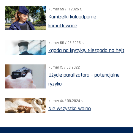
Numer 59 / 11.2025 r.
Kamizelki kuloodporne
kamuflowane
Numer 66 / 06.2026 r.
Zgoda na krytykę. Niezgoda na hejt
Numer 15 / 03.2022
Użycie paralizatora – potencjalne
ryzyko
Numer 44 / 08.2024 r.
Nie wszystko wolno