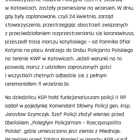
w Katowicach, zostały przeniesione na wrzesień. W dniu,
gdy były zaplanowane, czyli 24 kwietnia, zarząd
stowarzyszenia, przestrzegając obostrzeń związanych
z przeciwdziałaniem rozprzestrzenianiu się koronawirusa,
przeszedł trasę marszu katyńskiego – od Pomnika Ofiar
Katynia na placu Andrzeja do Grobu Policjanta Polskiego
na terenie KWP w Katowicach. Jeżeli warunki na to
pozwolą, marsz z udziałem zaproszonych gości
i wszystkich chętnych odbędzie się z pełnym
ceremoniałem 11 września br.
Na dziedzińcu KGP hołd funkcjonariuszom policji II RP
oddał w pojedynkę Komendant Główny Policji gen. insp.
Jarosław Szymczyk. Szef Policji złożył wieniec przed
Obeliskiem „Poległym Policjantom – Rzeczpospolita
Polska”, gdzie umieszczona jest ziemia z Miednoje.
Wcześniej przed Tablicą Pamięci w gmachu KGP uczcił