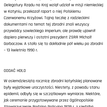
Delegatury Rządu na Kraj wziął udział w misji niemieckiej
w Katyniu, przekazał raport o niej Polskiemu
Czerwonemu Krzyżowi. Tajną teczkę z radzieckimi
dokumentami na temat tej zbrodni znali wszyscy
przywódcy sowieckiego imperium, ale prawdę ujawnił
dopiero pierwszy i ostatni prezydent ZSRR Michaił
Gorbaczow. A stało się to dokładnie pół wieku po zbrodni
– 13 kwietnia 1990 r.
ODDAĆ HOŁD
W osiemdziesiątą rocznicę zbrodni katyńskiej planowane
były wyjątkowe uroczystości. Niestety, z powodu stanu
epidemii, odbyły się w szczątkowym wymiarze. Niektóre,
jak ceremonie przygotowywane przez Ogólnopolskie
Stowarzyszenie Rodzina Policyjna 1939 r. z siedzibą