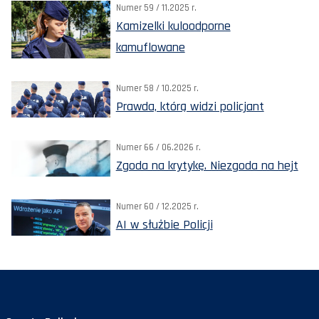
Numer 59 / 11.2025 r.
Kamizelki kuloodporne
kamuflowane
Numer 58 / 10.2025 r.
Prawda, którą widzi policjant
Numer 66 / 06.2026 r.
Zgoda na krytykę. Niezgoda na hejt
Numer 60 / 12.2025 r.
AI w służbie Policji