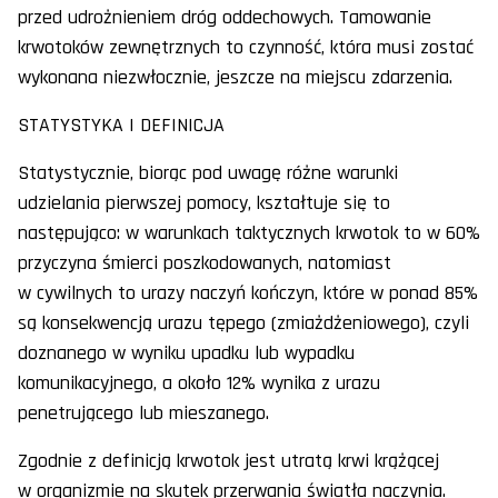
przed udrożnieniem dróg oddechowych. Tamowanie
krwotoków zewnętrznych to czynność, która musi zostać
wykonana niezwłocznie, jeszcze na miejscu zdarzenia.
STATYSTYKA I DEFINICJA
Statystycznie, biorąc pod uwagę różne warunki
udzielania pierwszej pomocy, kształtuje się to
następująco: w warunkach taktycznych krwotok to w 60%
przyczyna śmierci poszkodowanych, natomiast
w cywilnych to urazy naczyń kończyn, które w ponad 85%
są konsekwencją urazu tępego (zmiażdżeniowego), czyli
doznanego w wyniku upadku lub wypadku
komunikacyjnego, a około 12% wynika z urazu
penetrującego lub mieszanego.
Zgodnie z definicją krwotok jest utratą krwi krążącej
w organizmie na skutek przerwania światła naczynia.