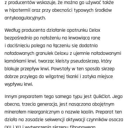
z producentów wskazuje, że można go używać także
w hipotermii oraz przy obecności typowych środków
antykoagulacyjnych.
Według producenta działanie opatrunku Celox
bezpośrednio po nałożeniu na krwawiącą ranę
i dociśnięciu polega na łączeniu się dodatnio
naładowanych granulek Celoxu z ujemnie naładowanymi
komórkami krwi, tworząc kleisty pseudoskrzep, który
blokuje przepływ krwi. Powstały w ten sposób skrzep
dobrze przylega do wilgotnej tkanki i zatyka miejsce
wypływu krwi.
Innym preparatem tego samego typu jest QuikClot. Jego
obecna, trzecia generacja, jest nasączona obojętnym
minerałem nieorganicznym o nazwie kaolin. Preparat ten
działa na zasadzie sekwencji aktywacji czynników osocza
(XII i XI) i wytworzenia skrzepu fibrynowego.