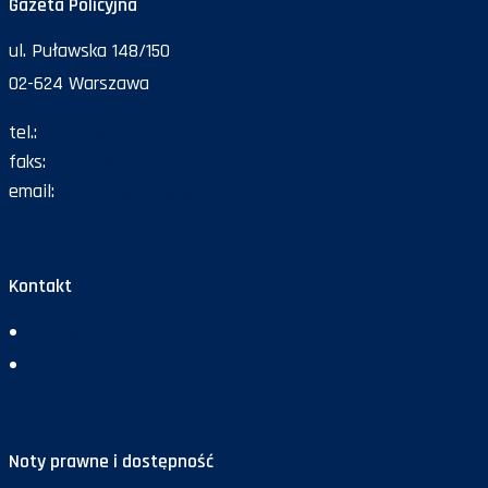
Gazeta Policyjna
ul. Puławska 148/150
02-624 Warszawa
tel.:
47 72 161 26
faks:
47 72 168 67
email:
gazeta@policja.gov.pl
Kontakt
Redakcja
Reklama
Noty prawne i dostępność