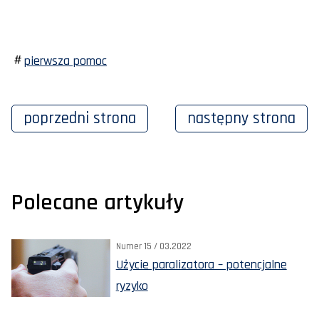
pierwsza pomoc
poprzedni
strona
następny
strona
Polecane artykuły
Numer 15 / 03.2022
Użycie paralizatora – potencjalne
ryzyko