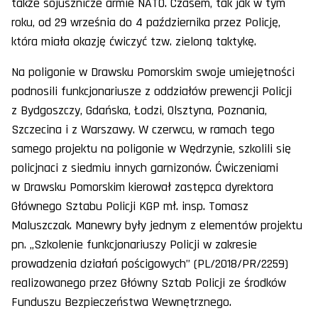
także sojusznicze armie NATO. Czasem, tak jak w tym
roku, od 29 września do 4 października przez Policję,
która miała okazję ćwiczyć tzw. zieloną taktykę.
Na poligonie w Drawsku Pomorskim swoje umiejętności
podnosili funkcjonariusze z oddziałów prewencji Policji
z Bydgoszczy, Gdańska, Łodzi, Olsztyna, Poznania,
Szczecina i z Warszawy. W czerwcu, w ramach tego
samego projektu na poligonie w Wędrzynie, szkolili się
policjnaci z siedmiu innych garnizonów. Ćwiczeniami
w Drawsku Pomorskim kierował zastępca dyrektora
Głównego Sztabu Policji KGP mł. insp. Tomasz
Maluszczak. Manewry były jednym z elementów projektu
pn. „Szkolenie funkcjonariuszy Policji w zakresie
prowadzenia działań pościgowych” (PL/2018/PR/2259)
realizowanego przez Główny Sztab Policji ze środków
Funduszu Bezpieczeństwa Wewnętrznego.