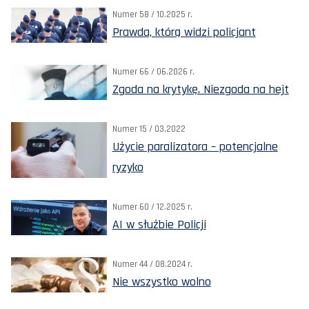
Numer 58 / 10.2025 r.
Prawda, którą widzi policjant
Numer 66 / 06.2026 r.
Zgoda na krytykę. Niezgoda na hejt
Numer 15 / 03.2022
Użycie paralizatora – potencjalne
ryzyko
Numer 60 / 12.2025 r.
AI w służbie Policji
Numer 44 / 08.2024 r.
Nie wszystko wolno