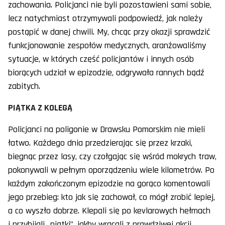
zachowania. Policjanci nie byli pozostawieni sami sobie,
lecz natychmiast otrzymywali podpowiedź, jak należy
postąpić w danej chwili. My, chcąc przy okazji sprawdzić
funkcjonowanie zespołów medycznych, aranżowaliśmy
sytuacje, w których część policjantów i innych osób
biorących udział w epizodzie, odgrywała rannych bądź
zabitych.
PIĄTKA Z KOLEGĄ
Policjanci na poligonie w Drawsku Pomorskim nie mieli
łatwo. Każdego dnia przedzierając się przez krzaki,
biegnąc przez lasy, czy czołgając się wśród mokrych traw,
pokonywali w pełnym oporządzeniu wiele kilometrów. Po
każdym zakończonym epizodzie na gorąco komentowali
jego przebieg: kto jak się zachował, co mógł zrobić lepiej,
a co wyszło dobrze. Klepali się po kevlarowych hełmach
i przybijali „piątki”, jakby wracali z prawdziwej akcji