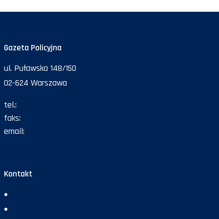
Gazeta Policyjna
ul. Puławska 148/150
02-624 Warszawa
tel.:
47 72 161 26
faks:
47 72 168 67
email:
gazeta@policja.gov.pl
Kontakt
Redakcja
Reklama