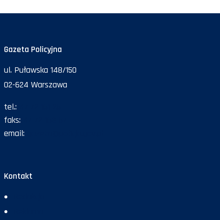
Gazeta Policyjna
ul. Puławska 148/150
02-624 Warszawa
tel.:
47 72 161 26
faks:
47 72 168 67
email:
gazeta@policja.gov.pl
Kontakt
Redakcja
Reklama