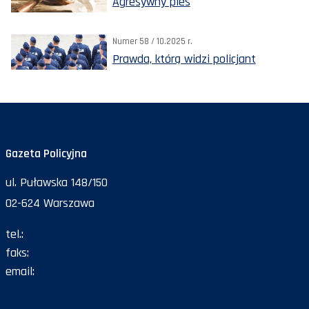
Agresywny pies
Numer 58 / 10.2025 r.
Prawda, którą widzi policjant
Gazeta Policyjna
ul. Puławska 148/150
02-624 Warszawa
tel.:
47 72 161 26
faks:
47 72 168 67
email:
gazeta@policja.gov.pl