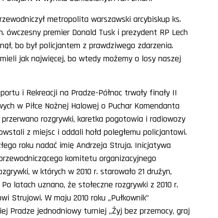
rzewodniczył metropolita warszawski arcybiskup ks.
in. ówczesny premier Donald Tusk i prezydent RP Lech
inął, bo był policjantem z prawdziwego zdarzenia.
 mieli jak najwięcej, bo wtedy możemy o losy naszej
ortu i Rekreacji na Pradze-Północ trwały finały II
ych w Piłce Nożnej Halowej o Puchar Komendanta
 przerwano rozgrywki, karetka pogotowia i radiowozy
wstali z miejsc i oddali hołd poległemu policjantowi.
łego roku nadać imię Andrzeja Struja. Inicjatywa
 przewodniczącego komitetu organizacyjnego
zgrywki, w których w 2010 r. starowało 21 drużyn,
 Po latach uznano, że stołeczne rozgrywki z 2010 r.
i Strujowi. W maju 2010 roku „Pułkownik”
j Pradze jednodniowy turniej „Żyj bez przemocy, graj