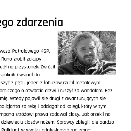
ego zdarzenia
owczo-Patrolowego KSP.
. Rano zrobił zakupy
dł na przystanek. Zwrócił
pokoili i wsiadł do
uszyć z pętli, jeden z łobuzów rzucił metalowym
orniczego o otwarcie drzwi i ruszył za wandalem. Bez
emię. Wtedy pojawił się drugi z awanturujących się
policjanta za rękę i odciągał od kolegi, który w tym
mpana stróżowi prawa zadawał ciosy. Jak orzekli na
do dziewięciu ciosów nożem. Sprawcy zbiegli, ale bardzo
 Policjant w wyniku odniesionych ran zmarł.