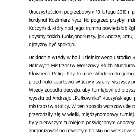
Uroczystościom pogrzebowym 19 lutego 2010 r. p
kardynał Kazimierz Nycz. Na pogrzeb przybyli m.
Kaczyński, który nad jego trumną powiedział: Zg
Obyśmy takich funkcjonariuszy, jak Andrzej Struj
ojczyzny być spokojni.
Dokładnie wtedy w hali Dzielnicowego Ośrodka Sp
Halowych Mistrzostw Warszawy Służb Mundurow
Głównego Policji. Gdy trumnę składano do grobu,
przed halą sportową włączyły syreny, wszyscy po
Wtedy zapadła decyzja, aby turniejowi od przysz
wyszła od Andrzeja „Pułkownika” Kuczyńskiego,
mistrzostw stolicy. W ten sposób warszawskie ro
przerodziły się w wielki, międzynarodowy turniej.
były pierwszym turniejem poświęconym Andrzejow
zorganizował na otwartym boisku na warszawskie