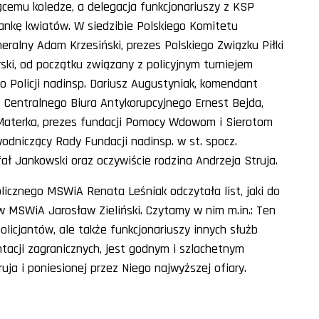
ącemu koledze, a delegacja funkcjonariuszy z KSP
zankę kwiatów. W siedzibie Polskiego Komitetu
eneralny Adam Krzesiński, prezes Polskiego Związku Piłki
rski, od początku związany z policyjnym turniejem
 Policji nadinsp. Dariusz Augustyniak, komendant
ef Centralnego Biura Antykorupcyjnego Ernest Bejda,
aterka, prezes fundacji Pomocy Wdowom i Sierotom
wodniczący Rady Fundacji nadinsp. w st. spocz.
 Jankowski oraz oczywiście rodzina Andrzeja Struja.
icznego MSWiA Renata Leśniak odczytała list, jaki do
w MSWiA Jarosław Zieliński. Czytamy w nim m.in.: Ten
policjantów, ale także funkcjonariuszy innych służb
ntacji zagranicznych, jest godnym i szlachetnym
ja i poniesionej przez Niego najwyższej ofiary.