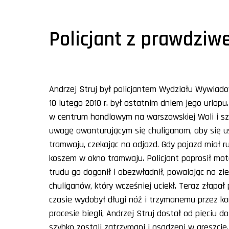
Policjant z prawdziw
Andrzej Struj był policjantem Wydziału Wywiad
10 lutego 2010 r. był ostatnim dniem jego urlopu
w centrum handlowym na warszawskiej Woli i sze
uwagę awanturującym się chuliganom, aby się us
tramwaju, czekając na odjazd. Gdy pojazd miał r
koszem w okno tramwaju. Policjant poprosił mot
trudu go dogonił i obezwładnił, powalając na zi
chuliganów, który wcześniej uciekł. Teraz złapał 
czasie wydobył długi nóż i trzymanemu przez ko
procesie biegli, Andrzej Struj dostał od pięciu 
szybko zostali zatrzymani i osadzeni w areszcie.