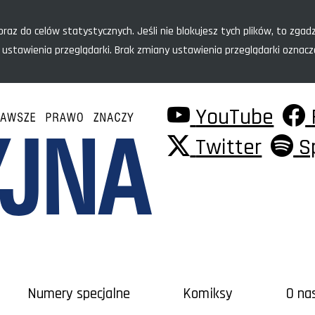
raz do celów statystycznych. Jeśli nie blokujesz tych plików, to zgadz
 ustawienia przeglądarki. Brak zmiany ustawienia przeglądarki oznac
YouTube
Twitter
S
Numery specjalne
Komiksy
O na