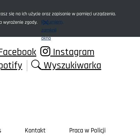
asz się na ich użycie oraz zapisanie w pamięci urządzenia.
Rozumiem,
za wyrażenie zgody.
zamknij
okno
Facebook
Instagram
potify
Wyszukiwarka
s
Kontakt
Praca w Policji