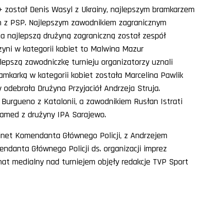
+ został Denis Wasyl z Ukrainy, najlepszym bramkarzem
n z PSP. Najlepszym zawodnikiem zagranicznym
, a najlepszą drużyną zagraniczną został zespół
czyni w kategorii kobiet to Malwina Mazur
ajlepszą zawodniczkę turnieju organizatorzy uznali
amkarką w kategorii kobiet została Marcelina Pawlik
ay odebrała Drużyna Przyjaciół Andrzeja Struja.
 Burgueno z Katalonii, a zawodnikiem Rusłan Istrati
hamed z drużyny IPA Sarajewo.
inet Komendanta Głównego Policji, z Andrzejem
danta Głównego Policji ds. organizacji imprez
onat medialny nad turniejem objęły redakcje TVP Sport