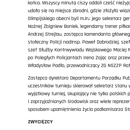
końca. Wszyscy minutą ciszy oddali cześć nieżyj
udała się na miejsce zbrodni, gdzie złożyła wią
Olimpijskiego obecni byli m.in.: jego sekretarz g
Nożnej Zbigniew Boniek, legendarny trener piłka
Andrzej Strejlau, zastępca komendanta głównego
stołeczny Policji nadinsp. Paweł Dobrodziej, sz
szef Służby Kontrwywiadu Wojskowego Maciej M
po Poległych Policjantach Irena Zając oraz prze
Władysław Padło, przewodniczący ZG NSZZP Rafał
Zastępca dyrektora Departamentu Porządku Publ
uczestników turnieju skierował sekretarz stanu 
wyjątkowy turniej, skupiający nie tylko polskich 
i zaprzyjaźnionych środowisk oraz wiele repreze
sposobem upamiętnienia życia podkomisarza Stru
ZWYCIĘZCY