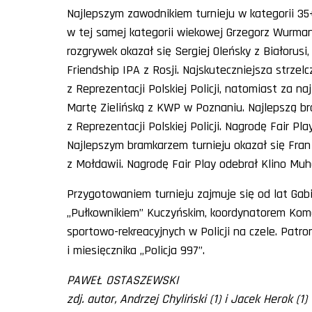
Najlepszym zawodnikiem turnieju w kategorii 35
w tej samej kategorii wiekowej Grzegorz Wurma
rozgrywek okazał się Sergiej Oleńsky z Białorusi
Friendship IPA z Rosji. Najskuteczniejsza strzel
z Reprezentacji Polskiej Policji, natomiast za n
Martę Zielińską z KWP w Poznaniu. Najlepszą br
z Reprezentacji Polskiej Policji. Nagrodę Fair Pl
Najlepszym bramkarzem turnieju okazał się Fran
z Mołdawii. Nagrodę Fair Play odebrał Klino Mu
Przygotowaniem turnieju zajmuje się od lat Gab
„Pułkownikiem” Kuczyńskim, koordynatorem Komen
sportowo-rekreacyjnych w Policji na czele. Patr
i miesięcznika „Policja 997”.
PAWEŁ OSTASZEWSKI
zdj. autor, Andrzej Chyliński (1) i Jacek Herok (1)