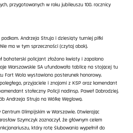
ych, przygotowanych w roku jubileuszu 100. rocznicy
podkom. Andrzeja Struja i dziesiąty turniej piłki
Nie ma w tym sprzeczności (czytaj obok).
ał bohaterski policjant złożono kwiaty i zapalono
waje Warszawskie SA ufundowała tablicę na stojącej tu
anku Fort Wola wystawiono posterunek honorowy.
 poległego, przyjaciele i znajomi z KSP oraz komendant
 komendant stołeczny Policji nadinsp. Paweł Dobrodziej.
rób Andrzeja Struja na Wólkę Węglową.
w Centrum Olimpijskim w Warszawie. Otwierając
 Jarosław Szymczyk zaznaczył, że głównym celem
nkcjonariuszu, który rotę ślubowania wypełnił do