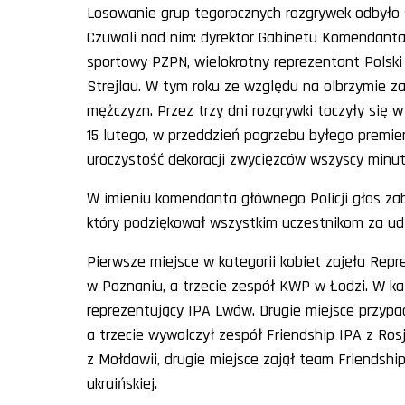
Losowanie grup tegorocznych rozgrywek odbyło s
Czuwali nad nim: dyrektor Gabinetu Komendanta G
sportowy PZPN, wielokrotny reprezentant Polski 
Strejlau. W tym roku ze względu na olbrzymie z
mężczyzn. Przez trzy dni rozgrywki toczyły się w
15 lutego, w przeddzień pogrzebu byłego premie
uroczystość dekoracji zwycięzców wszyscy minu
W imieniu komendanta głównego Policji głos za
który podziękował wszystkim uczestnikom za udz
Pierwsze miejsce w kategorii kobiet zajęła Repre
w Poznaniu, a trzecie zespół KWP w Łodzi. W kat
reprezentujący IPA Lwów. Drugie miejsce przy
a trzecie wywalczył zespół Friendship IPA z Ro
z Mołdawii, drugie miejsce zajął team Friendship 
ukraińskiej.