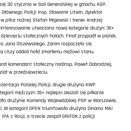
ię 30 stycznia w Sali Generalskiej w gmachu KGP.
łównego Policji insp. Sławomir Litwin, dyrektor
w piłce nożnej Stefan Majewski i trener Andrzej
ainteresowanie utworzono nową kategorię drużyn: 35+
 dziesięciu stołecznych halach. Finał przypadł w piątek,
ra Jana Olszewskiego. Zanim rozpoczęła się
tą ciszy oddali hołd zmarłemu mężowi stanu.
brał komendant stołeczny nadinsp. Paweł Dobrodziej,
iał w przedsięwzięciu.
zentacja Polskiej Policji, drugie drużyna KWP
egorii mężczyzn 35+ najlepsi okazali się piłkarze
padło drużynie Komendy Wojewódzkiej PSP w Warszawie,
sji. W kategorii OPEN triumfowała drużyna Dinamo MAI
IPA z Rosji, a trzecie zespół GRIFON z policji