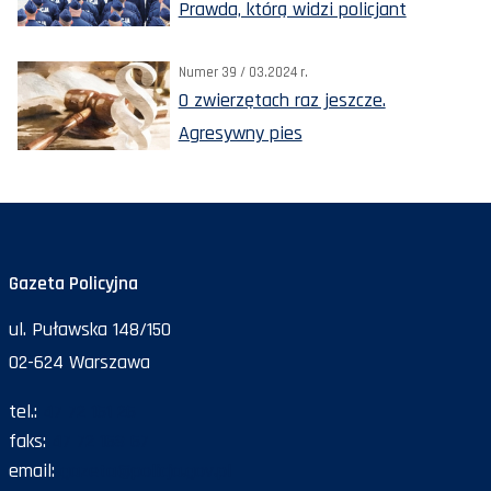
Prawda, którą widzi policjant
Numer 39 / 03.2024 r.
O zwierzętach raz jeszcze.
Agresywny pies
Gazeta Policyjna
ul. Puławska 148/150
02-624 Warszawa
tel.:
47 72 161 26
faks:
47 72 168 67
email:
gazeta@policja.gov.pl