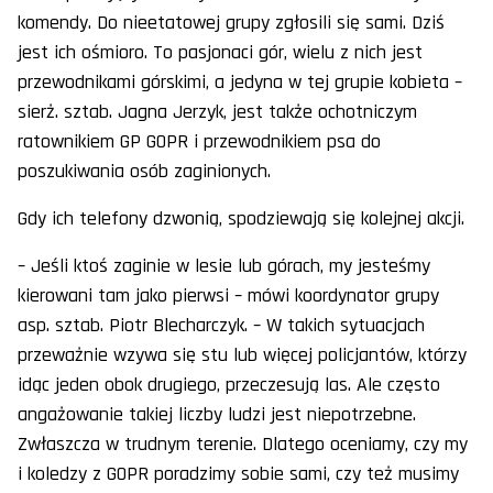
komendy. Do nieetatowej grupy zgłosili się sami. Dziś
jest ich ośmioro. To pasjonaci gór, wielu z nich jest
przewodnikami górskimi, a jedyna w tej grupie kobieta –
sierż. sztab. Jagna Jerzyk, jest także ochotniczym
ratownikiem GP GOPR i przewodnikiem psa do
poszukiwania osób zaginionych.
Gdy ich telefony dzwonią, spodziewają się kolejnej akcji.
– Jeśli ktoś zaginie w lesie lub górach, my jesteśmy
kierowani tam jako pierwsi – mówi koordynator grupy
asp. sztab. Piotr Blecharczyk. – W takich sytuacjach
przeważnie wzywa się stu lub więcej policjantów, którzy
idąc jeden obok drugiego, przeczesują las. Ale często
angażowanie takiej liczby ludzi jest niepotrzebne.
Zwłaszcza w trudnym terenie. Dlatego oceniamy, czy my
i koledzy z GOPR poradzimy sobie sami, czy też musimy