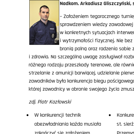
Nadkom. Arkadiusz Gliszczyński
– Założeniem tegorocznego turniej
sprawdzeniem wiedzy zawodowej 
w konkretnych sytuacjach interwe
i wytrzymałości fizycznej. Nie be
bronią palną oraz radzenia sobie 
i zdrowia. Na szczególną uwagę zasługiwał rozbu
różnego rodzaju przeszkody terenowe, ale równi
strzelanie z amunicji barwiącej, udzielanie pie
zawodników była konkurencja biegu pościgowego 
której zawodnicy w obronie swojego życia zmusze
zdj. Piotr Kozłowski
W konkurencji technik
Konkure
obezwładniania każda musiała
st. sier
zakończyć się założeniem
Przemy