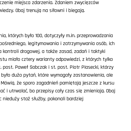
czenie miejsca zdarzenia. Zdaniem zwycięzców
iedzy. Obaj trenują na siłowni i biegają.
ia, których było 100, dotyczyły m.in. przeprowadzania
zpośredniego, legitymowania i zatrzymywania osób, ich
kontroli drogowej, a także zasad, zadań i taktyki
stu miało cztery warianty odpowiedzi, z których tylko
. post. Paweł Sobczak i st. post. Piotr Piasecki, którzy
 było dużo pytań, które wymagały zastanowienia, ale
. Mówią, że sporo zagadnień pamiętają jeszcze z kursu
i utrwalać, bo przepisy cały czas się zmieniają. Obaj
 nieduży staż służby, pokonali bardziej