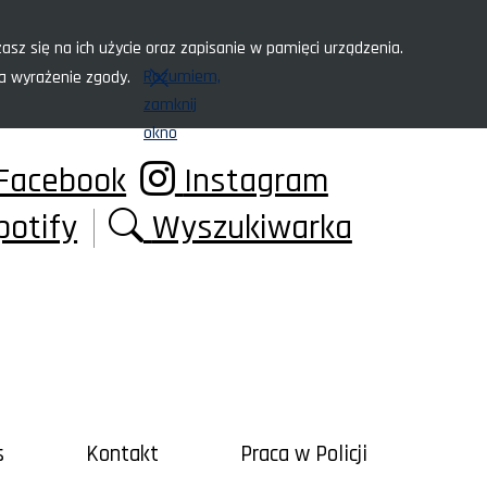
asz się na ich użycie oraz zapisanie w pamięci urządzenia.
Rozumiem,
za wyrażenie zgody.
zamknij
okno
Facebook
Instagram
potify
Wyszukiwarka
s
Kontakt
Praca w Policji