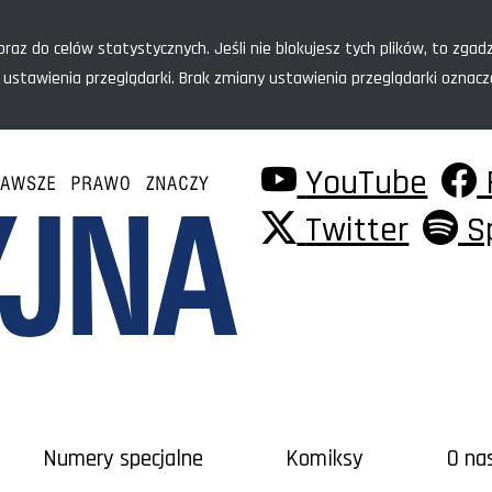
raz do celów statystycznych. Jeśli nie blokujesz tych plików, to zgadz
 ustawienia przeglądarki. Brak zmiany ustawienia przeglądarki oznac
YouTube
Twitter
S
Numery specjalne
Komiksy
O na