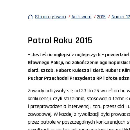
Strona główna
Archiwum
2015
Numer 12
Patrol Roku 2015
– Jesteście najlepsi z najlepszych – powiedzi
Głównego Policji, na zakończenie ogólnopolskic
sierż. sztab. Hubert Kulesza i sierż. Hubert K
Puchar Przechodni Prezydenta RP i złote odzna
Zawody odbywały się od 23 do 25 września br. w s
konkurencji, czyli strzelania, stosowania techn
i przeprowadzenia interwencji, toru przeszkód i
zawodowej. W każdej z rywalizacji była prowadz
przez patrole w poszczególnych konkurencjach s
rywalizacji uczestniczyli reprezentanci wszystk