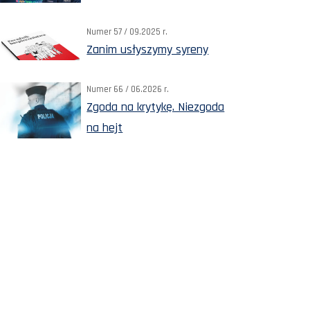
Numer 57 / 09.2025 r.
Zanim usłyszymy syreny
Numer 66 / 06.2026 r.
Zgoda na krytykę. Niezgoda
na hejt