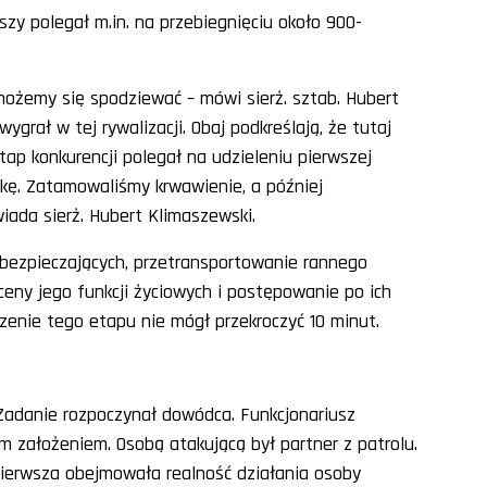
zy polegał m.in. na przebiegnięciu około 900-
 możemy się spodziewać – mówi sierż. sztab. Hubert
ygrał w tej rywalizacji. Obaj podkreślają, że tutaj
etap konkurencji polegał na udzieleniu pierwszej
ękę. Zatamowaliśmy krwawienie, a później
iada sierż. Hubert Klimaszewski.
zabezpieczających, przetransportowanie rannego
ceny jego funkcji życiowych i postępowanie po ich
enie tego etapu nie mógł przekroczyć 10 minut.
 Zadanie rozpoczynał dowódca. Funkcjonariusz
 założeniem. Osobą atakującą był partner z patrolu.
ierwsza obejmowała realność działania osoby