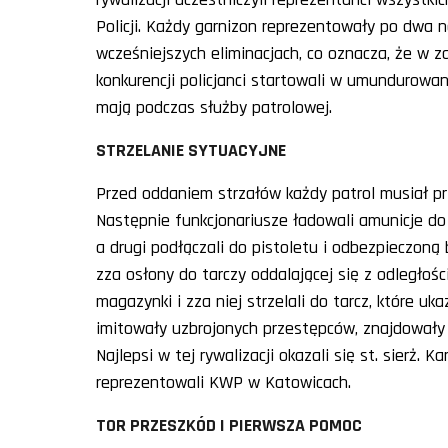
Policji. Każdy garnizon reprezentowały po dwa n
wcześniejszych eliminacjach, co oznacza, że w 
konkurencji policjanci startowali w umundurowa
mają podczas służby patrolowej.
STRZELANIE SYTUACYJNE
Przed oddaniem strzałów każdy patrol musiał pr
Następnie funkcjonariusze ładowali amunicje d
a drugi podłączali do pistoletu i odbezpieczoną 
zza osłony do tarczy oddalającej się z odległoś
magazynki i zza niej strzelali do tarcz, które uk
imitowały uzbrojonych przestępców, znajdowały 
Najlepsi w tej rywalizacji okazali się st. sierż. K
reprezentowali KWP w Katowicach.
TOR PRZESZKÓD I PIERWSZA POMOC