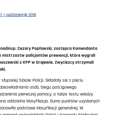
7 / październik 2015
ał nadinsp. Cezary Popławski, zastępca Komendanta
h mistrzostw policjantów prewencji, które wygrali
limaszewski z KPP w Grajewie. Zwycięzcy otrzymali
ki.
łupskiej Szkole Policji. Składały się z pięciu
ik obezwładniania osób, biegu pościgowego
 udzielenia pierwszej pomocy, a także testu wiedzy
ona oddzielna klasyfikacja. Suma punktów uzyskanych
tanowiła podstawę klasyfikacji generalnej. W
ich komend wojewódzkich Policji i Komendy Stołecznej