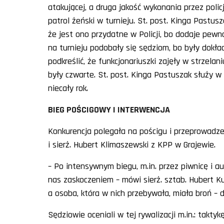
atakującej, a druga jakość wykonania przez poli
patrol żeński w turnieju. St. post. Kinga Pastus
że jest ono przydatne w Policji, bo dodaje pewn
na turnieju podobały się sędziom, bo były dokł
podkreślić, że funkcjonariuszki zajęły w strzelani
były czwarte. St. post. Kinga Pastuszak służy w 
niecały rok.
BIEG POŚCIGOWY I INTERWENCJA
Konkurencja polegała na pościgu i przeprowadzeni
i sierż. Hubert Klimaszewski z KPP w Grajewie.
– Po intensywnym biegu, m.in. przez piwnicę i au
nas zaskoczeniem – mówi sierż. sztab. Hubert K
a osoba, która w nich przebywała, miała broń – d
Sędziowie oceniali w tej rywalizacji m.in.: takt