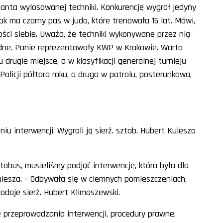
cjanta wylosowanej techniki. Konkurencję wygrał jedyny
zak ma czarny pas w judo, które trenowała 15 lat. Mówi,
ości siebie. Uważa, że techniki wykonywane przez nią
adne. Panie reprezentowały KWP w Krakowie. Warto
u drugie miejsce, a w klasyfikacji generalnej turnieju
Policji półtora roku, a druga w patrolu, posterunkowa,
u interwencji. Wygrali ją sierż. sztab. Hubert Kulesza
tobus, musieliśmy podjąć interwencję, która była dla
ulesza. – Odbywała się w ciemnych pomieszczeniach,
odaje sierż. Hubert Klimaszewski.
ykę przeprowadzania interwencji, procedury prawne,