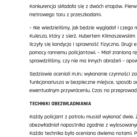
Konkurencja składała się z dwóch etapów. Pierws
metrowego toru z przeszkodami.
– Nie wiedzieliśmy, jak będzie wyglądał i czego
Kulesza, który z sierż. Hubertem Klimaszewskim w
liczyły się kondycja i sprawność fizyczna. Drugi 
pomocy rannemu policjantowi. – Miał zranioną r
sprawdziliśmy, czy nie ma innych obrażeń – opow
Sędziowie oceniali m.in.: wykonanie czynności 
funkcjonariusza w bezpieczne miejsce, sposób o
ewentualnym przywróceniu. Czas na przeprowadz
TECHNIKI OBEZWŁADNIANIA
Każdy policjant z patrolu musiał wykonać dwie.
obezwładniał napastnika zgodnie z wylosowanym
Każda technika była oceniana dwiema notami. P