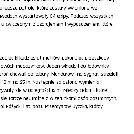
ajlepsze patrole, które zostały wyłonione we
zawodach wystartowały 34 ekipy. Podczas wszystkich
niu ćwiczebnym z uzbrojeniem i wyposażeniem, które
zebiec kilkadziesiąt metrów, pokonując przeszkody.
o dwóch magazynków. Jeden wkładali do ładownicy,
broń chowali do kabury. Mundurowi, na sygnał, strzelali
ci 10 m na 25 m. Następnie za osłoną wymieniali
azywały się w odległości 15 m. Między celami, które
się tarcze neutralne z wizerunkami osób postronnych.
arol Różycki i st. post. Przemysław Dyczka, którzy