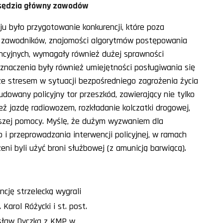
, sędzia główny zawodów
u było przygotowanie konkurencji, które poza
zawodników, znajomości algorytmów postępowania
ncyjnych, wymagały również dużej sprawności
z znaczenia były również umiejętności posługiwania się
ze stresem w sytuacji bezpośredniego zagrożenia życia
dowany policyjny tor przeszkód, zawierający nie tylko
eż jazdę radiowozem, rozkładanie kolczatki drogowej,
rwszej pomocy. Myślę, że dużym wyzwaniem dla
i przeprowadzania interwencji policyjnej, w ramach
ni byli użyć broni służbowej (z amunicją barwiącą).
ncję strzelecką wygrali
ż. Karol Różycki i st. post.
sław Dyczka z KMP w