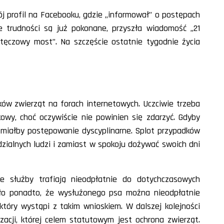
j profil na Facebooku, gdzie „informował” o postępach
e trudności są już pokonane, przyszła wiadomość „21
a tęczowy most”. Na szczęście ostatnie tygodnie życia
ów zwierząt na forach internetowych. Uczciwie trzeba
kowy, choć oczywiście nie powinien się zdarzyć. Gdyby
 miałby postępowanie dyscyplinarne. Splot przypadków
zialnych ludzi i zamiast w spokoju dożywać swoich dni
 służby trafiają nieodpłatnie do dotychczasowych
iło ponadto, że wysłużonego psa można nieodpłatnie
który wystąpi z takim wnioskiem. W dalszej kolejności
zacji, której celem statutowym jest ochrona zwierząt.