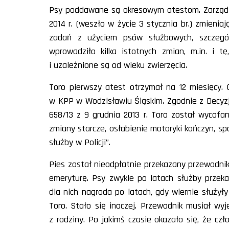
Psy poddawane są okresowym atestom. Zarządze
2014 r. (weszło w życie 3 stycznia br.) zmien
zadań z użyciem psów służbowych, szczegó
wprowadziło kilka istotnych zmian, m.in. i
i uzależnione są od wieku zwierzęcia.
Toro pierwszy atest otrzymał na 12 miesięcy. 
w KPP w Wodzisławiu Śląskim. Zgodnie z Decyz
658/13 z 9 grudnia 2013 r. Toro został wycofa
zmiany starcze, osłabienie motoryki kończyn, s
służby w Policji”.
Pies został nieodpłatnie przekazany przewodnik
emeryturę. Psy zwykle po latach służby prze
dla nich nagroda po latach, gdy wiernie służył
Toro. Stało się inaczej. Przewodnik musiał wy
z rodziny. Po jakimś czasie okazało się, że c