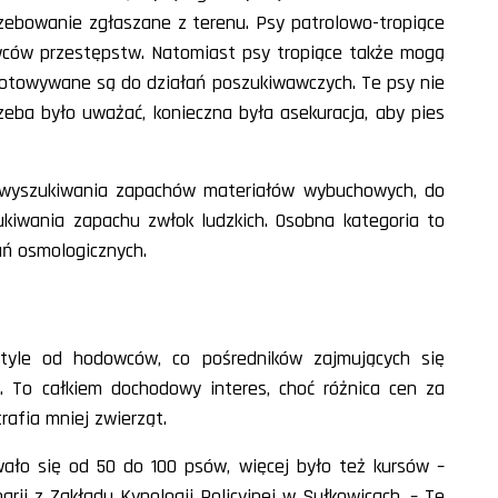
rzebowanie zgłaszane z terenu. Psy patrolowo-tropiące
awców przestępstw. Natomiast psy tropiące także mogą
gotowywane są do działań poszukiwawczych. Te psy nie
eba było uważać, konieczna była asekuracja, aby pies
o wyszukiwania zapachów materiałów wybuchowych, do
iwania zapachu zwłok ludzkich. Osobna kategoria to
ań osmologicznych.
 tyle od hodowców, co pośredników zajmujących się
. To całkiem dochodowy interes, choć różnica cen za
rafia mniej zwierząt.
ało się od 50 do 100 psów, więcej było też kursów –
rii z Zakładu Kynologii Policyjnej w Sułkowicach. – Te