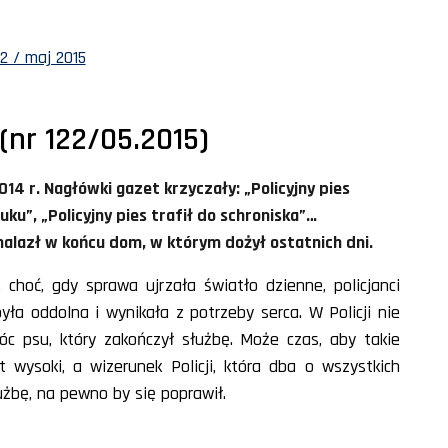
2 / maj 2015
 (nr 122/05.2015)
14 r. Nagłówki gazet krzyczały: „Policyjny pies
uku”, „Policyjny pies trafił do schroniska”…
nalazł w końcu dom, w którym dożył ostatnich dni.
, choć, gdy sprawa ujrzała światło dzienne, policjanci
ła oddolna i wynikała z potrzeby serca. W Policji nie
 psu, który zakończył służbę. Może czas, aby takie
 wysoki, a wizerunek Policji, która dba o wszystkich
użbę, na pewno by się poprawił.