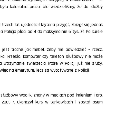
była kolosalna praca, ale wiedzieliśmy, że do służby
rzech lat ujednolicił kryteria przyjęć, zbiegł się jednak
 Policja płaci od 4 do maksymalnie 6 tys. zł. Po kursie
 jest trochę jak mebel, żeby nie powiedzieć – rzecz.
afka, krzesło, komputer czy telefon służbowy nie może
 utrzymanie zwierzęcia, które w Policji już nie służy,
 więc na emeryturę, lecz są wycofywane z Policji.
s służbowy Wadlik, znany w mediach pod imieniem Toro.
 2005 r. ukończył kurs w Sułkowicach i został psem