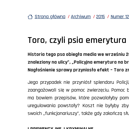
Strona główna
Archiwum
2015
Numer 12
Toro, czyli psia emerytura
Historia tego psa obiegła media we wrześniu 20
znaleziony na ulicy”, „Policyjna emerytura na br
Nagłośnienie sprawy przyniosło efekt – Toro z
Jego przypadek nie przyniósł splendoru Policji
zaangażowali się w pomoc zwierzęciu. Pomoc by
ma bowiem przepisów, które pozwalałyby pomóc
uregulowania powstały? Koszt nie byłyby zbyt
swoich „funkcjonariuszy”, także gdy zakończą sł
I PREWENCYJNE, I KRYMINALNE