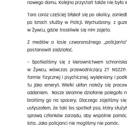
nowego domu. Kolejna przystań także nie była
Toro coraz częściej błąkał się po okolicy, zanie
po latach służby w Policji. Wychudzony, z guz
w Żywcu, gdzie troskliwie się nim zajęto.
Z mediów o losie czworonożnego „policjanta”
postanowili zadziałać.
– Spotkaliśmy się z kierownictwem schroniska
w Żywcu, wówczas przewodniczący ZT NSZZP. –
formie fizycznej i psychicznej, wylękniony i pod
tu jako emeryt. Wielki ukłon należy się praco
oddaniem. Nasze skromne działanie polegało na
braliśmy go na spacery. Dlaczego zajęliśmy s
usłyszałem, że taki los spotkał psa, który służ
sprawą członków zarządu, aby wspólnie pomóc. 
lata. Jako policjanci nie mogliśmy nie pomóc.