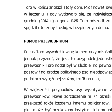
Toro w końcu znalazł stały dom. Miał nawet swó
w leczeniu. I gdy wydawało się, że największ
grudnia (2014 r.) o godz. 0.25 Toro odszedł z
spędził otoczony troską, w bezpiecznym domu.
POMÓC PRZEWODNIKOM
Casus Toro wywołał lawinę komentarzy miłośnik
jednak przyznać, że jest to przypadek jednost
przewodnik Toro nadal był w służbie, na pewno
postawił na drodze policyjnego psa nieodpowied
po latach wytężonej służby, trafił na ulicę.
W większości przypadków psy wycofywane ze
przewodników. Nowe zarządzenie nr 74 określ
przekazać także każdemu innemu policjantowi, 
pies może być przekazany instytucji lub organi