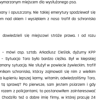
 wymarzonym miejscem dla wysłużonego psa.
dbany i opuszczony. Nie takiej emerytury spodziewał się
em nad okiem i wysiękiem z nosa trafił do schroniska
 dowiedzieli się miejscowi stróże prawa. I od razu
 – mówi asp. sztab. Arkadiusz Cieślak, dyżurny KPP
 Sytuacja Toro była bardzo ciężka. Był w kiepskiej
łamany sytuacją. Nie służył w powiecie żywieckim, trafił
wnikom schroniska, którzy zajmowali się nim z wielkim
 kupieniu lepszej karmy, witamin, odwiedzaliśmy Toro,
ię tą sprawą? Po pierwsze, sam jestem psiarzem i gdy
ył razem z policjantami, to postanowiłem zainteresować
Chodziło też o dobre imię firmy, w której pracuję 24