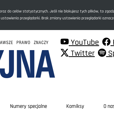
raz do celów statystycznych. Jeśli nie blokujesz tych plików, to zgadz
 ustawienia przeglądarki. Brak zmiany ustawienia przeglądarki oznac
YouTube
Twitter
S
Numery specjalne
Komiksy
O na