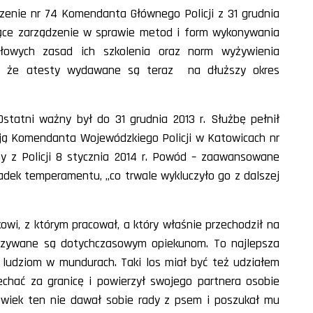
nie nr 74 Komendanta Głównego Policji z 31 grudnia
iające zarządzenie w sprawie metod i form wykonywania
łowych zasad ich szkolenia oraz norm wyżywienia
 tę, że atesty wydawane są teraz na dłuższy okres
Ostatni ważny był do 31 grudnia 2013 r. Służbę pełnił
ją Komendanta Wojewódzkiego Policji w Katowicach nr
ny z Policji 8 stycznia 2014 r. Powód – zaawansowane
padek temperamentu, „co trwale wykluczyło go z dalszej
owi, z którym pracował, a który właśnie przechodził na
kazywane są dotychczasowym opiekunom. To najlepsza
y ludziom w mundurach. Taki los miał być też udziałem
jechać za granicę i powierzył swojego partnera osobie
złowiek ten nie dawał sobie rady z psem i poszukał mu