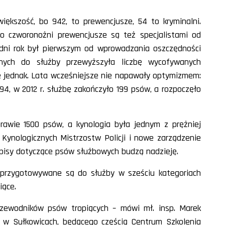
iększość, bo 942, to prewencjusze, 54 to kryminalni.
o czworonożni prewencjusze są też specjalistami od
dni rok był pierwszym od wprowadzania oszczędności
nych do służby przewyższyła liczbę wycofywanych
le jednak. Lata wcześniejsze nie napawały optymizmem:
94, w 2012 r. służbę zakończyło 199 psów, a rozpoczęło
prawie 1500 psów, a kynologia była jednym z prężniej
 Kynologicznych Mistrzostw Policji i nowe zarządzenie
pisy dotyczące psów służbowych budzą nadzieję.
 przygotowywane są do służby w sześciu kategoriach
iące.
rzewodników psów tropiących – mówi mł. insp. Marek
ej w Sułkowicach, będącego częścią Centrum Szkolenia