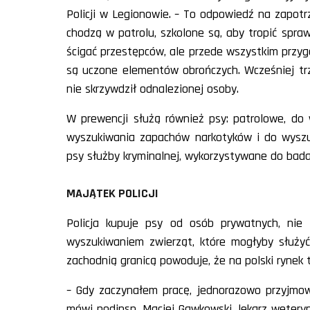
Policji w Legionowie. – To odpowiedź na zapot
chodzą w patrolu, szkolone są, aby tropić spr
ścigać przestępców, ale przede wszystkim przy
są uczone elementów obrończych. Wcześniej trz
nie skrzywdził odnalezionej osoby.
W prewencji służą również psy: patrolowe, d
wyszukiwania zapachów narkotyków i do wyszuk
psy służby kryminalnej, wykorzystywane do bad
MAJĄTEK POLICJI
Policja kupuje psy od osób prywatnych, nie
wyszukiwaniem zwierząt, które mogłyby służyć
zachodnią granicą powoduje, że na polski rynek t
– Gdy zaczynałem pracę, jednorazowo przyjmow
mówi podinsp. Maciej Gawkowski, lekarz weteryna