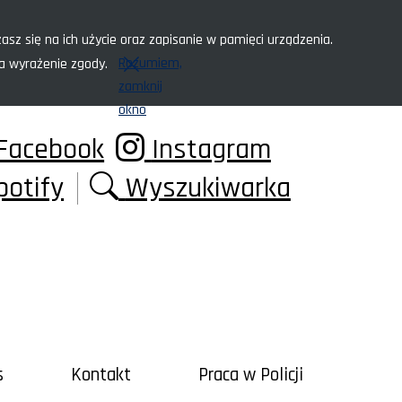
asz się na ich użycie oraz zapisanie w pamięci urządzenia.
Rozumiem,
za wyrażenie zgody.
zamknij
okno
Facebook
Instagram
potify
Wyszukiwarka
s
Kontakt
Praca w Policji