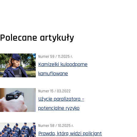
Polecane artykuły
Numer 59 / 11.2025 r.
Kamizelki kuloodporne
kamuflowane
Numer 15 / 03.2022
Użycie paralizatora –
potencjalne ryzyko
Numer 58 / 10.2025 r.
Prawda, którą widzi policjant