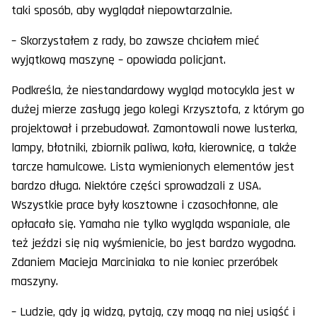
taki sposób, aby wyglądał niepowtarzalnie.
– Skorzystałem z rady, bo zawsze chciałem mieć
wyjątkową maszynę – opowiada policjant.
Podkreśla, że niestandardowy wygląd motocykla jest w
dużej mierze zasługą jego kolegi Krzysztofa, z którym go
projektował i przebudował. Zamontowali nowe lusterka,
lampy, błotniki, zbiornik paliwa, koła, kierownicę, a także
tarcze hamulcowe. Lista wymienionych elementów jest
bardzo długa. Niektóre części sprowadzali z USA.
Wszystkie prace były kosztowne i czasochłonne, ale
opłacało się. Yamaha nie tylko wygląda wspaniale, ale
też jeździ się nią wyśmienicie, bo jest bardzo wygodna.
Zdaniem Macieja Marciniaka to nie koniec przeróbek
maszyny.
– Ludzie, gdy ją widzą, pytają, czy mogą na niej usiąść i