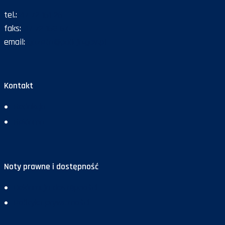
tel.:
47 72 161 26
faks:
47 72 168 67
email:
gazeta@policja.gov.pl
Kontakt
Redakcja
Reklama
Noty prawne i dostępność
Deklaracja dostępności
Polityka prywatności