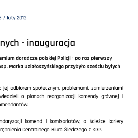
 / luty 2013
nych - inauguracja
ium doradcze polskiej Policji - po raz pierwszy
nsp. Marka Działoszyńskiego przybyło sześciu byłych
 z jej odbiorem społecznym, problemami, zamierzeniami
owiedzieli o planach reorganizacji komendy głównej i
komendantów.
daryzacji komend i komisariatów, o ścieżce kariery
drębnienia Centralnego Biura Śledczego z KGP.