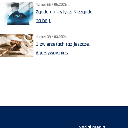
Numer 66 / 06.2026 r.
Zgoda na krytykę. Niezgoda
na hejt
Numer 39 / 03.2024 r.
O zwierzętach raz jeszcze.
Agresywny pies
Social media