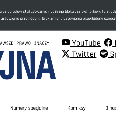
raz do celów statystycznych. Jeśli nie blokujesz tych plików, to zgadz
 ustawienia przeglądarki. Brak zmiany ustawienia przeglądarki oznac
YouTube
Twitter
S
Numery specjalne
Komiksy
O na