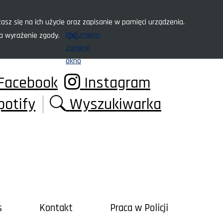
asz się na ich użycie oraz zapisanie w pamięci urządzenia.
Rozumiem,
za wyrażenie zgody.
zamknij
okno
Facebook
Instagram
potify
Wyszukiwarka
s
Kontakt
Praca w Policji