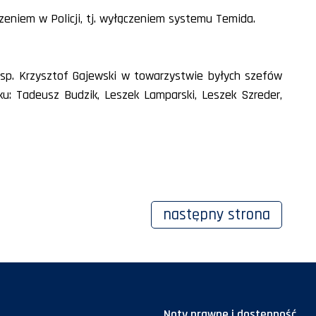
eniem w Policji, tj. wyłączeniem systemu Temida.
insp. Krzysztof Gajewski w towarzystwie byłych szefów
ku: Tadeusz Budzik, Leszek Lamparski, Leszek Szreder,
następny
strona
Noty prawne i dostępność