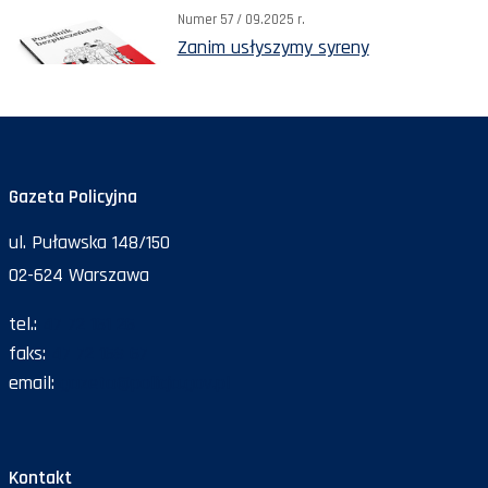
Numer 57 / 09.2025 r.
Zanim usłyszymy syreny
Gazeta Policyjna
ul. Puławska 148/150
02-624 Warszawa
tel.:
47 72 161 26
faks:
47 72 168 67
email:
gazeta@policja.gov.pl
Kontakt