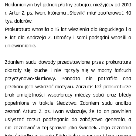
Nakłanianym był jednak płatny zabójca, nieżyjący od 2010
r. Artur Z. ps. Iwan, któremu „Słowik” miał zaoferować 40
tys. dolarów.
Prokuratura wnosiła o 15 lat więzienia dla Boguckiego i o
8 lat dla Andrzeja Z. Obrońcy i sami podsądni wnosili o
uniewinnienie.
Zdaniem sądu dowody przedstawione przez prokuraturę
okazały się kruche i nie łączyły się w mocny łańcuch
przyczynowo-skutkowy. Ponadto nie potrafiła ona
przekonująco wskazać motywu. Zarzucił też prokuraturze
brak umiejętności współpracy między sobą oraz błędy
popełnione w trakcie śledztwa. Zdaniem sądu analiza
zeznań Artura Z. ps. Iwan wskazuje, że to on powinien
usłyszeć zarzut podżegania do zabójstwa generała, a
nie zeznawać w tej sprawie jako świadek. Jego zeznania
jako świadka w ocenie Sądu były sprzeczne i tym samym