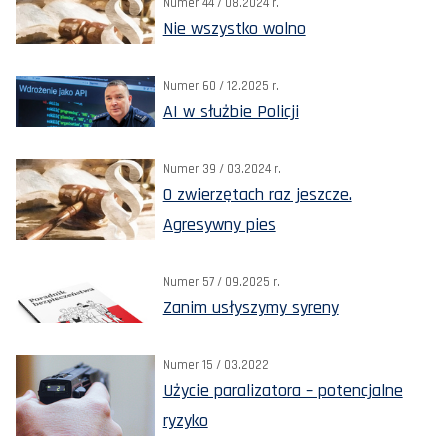
Numer 44 / 08.2024 r.
Nie wszystko wolno
Numer 60 / 12.2025 r.
AI w służbie Policji
Numer 39 / 03.2024 r.
O zwierzętach raz jeszcze.
Agresywny pies
Numer 57 / 09.2025 r.
Zanim usłyszymy syreny
Numer 15 / 03.2022
Użycie paralizatora – potencjalne
ryzyko