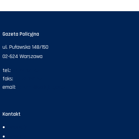
Gazeta Policyjna
ul. Puławska 148/150
02-624 Warszawa
tel.:
47 72 161 26
faks:
47 72 168 67
email:
gazeta@policja.gov.pl
Kontakt
Redakcja
Reklama