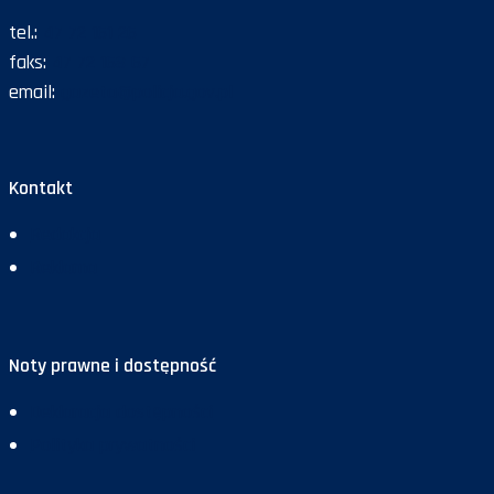
tel.:
47 72 161 26
faks:
47 72 168 67
email:
gazeta@policja.gov.pl
Kontakt
Redakcja
Reklama
Noty prawne i dostępność
Deklaracja dostępności
Polityka prywatności