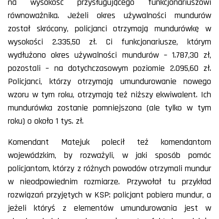
na wysokość przysługującego funkcjonariuszowi
równoważnika. Jeżeli okres używalności mundurów
został skrócony, policjanci otrzymają mundurówkę w
wysokości 2.335,50 zł. Ci funkcjonariusze, którym
wydłużono okres używalności mundurów – 1.787,30 zł,
pozostali – na dotychczasowym poziomie 2.095,60 zł.
Policjanci, którzy otrzymają umundurowanie nowego
wzoru w tym roku, otrzymają też niższy ekwiwalent. Ich
mundurówka zostanie pomniejszona (ale tylko w tym
roku) o około 1 tys. zł.
Komendant Matejuk polecił też komendantom
wojewódzkim, by rozważyli, w jaki sposób pomóc
policjantom, którzy z różnych powodów otrzymali mundur
w nieodpowiednim rozmiarze. Przywołał tu przykład
rozwiązań przyjętych w KSP: policjant pobiera mundur, a
jeżeli któryś z elementów umundurowania jest w