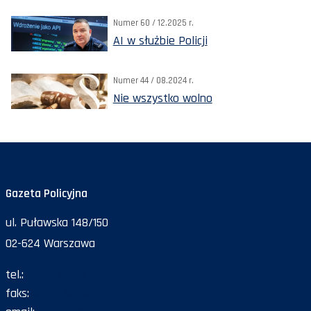
Numer 60 / 12.2025 r.
AI w służbie Policji
Numer 44 / 08.2024 r.
Nie wszystko wolno
Gazeta Policyjna
ul. Puławska 148/150
02-624 Warszawa
tel.:
47 72 161 26
faks:
47 72 168 67