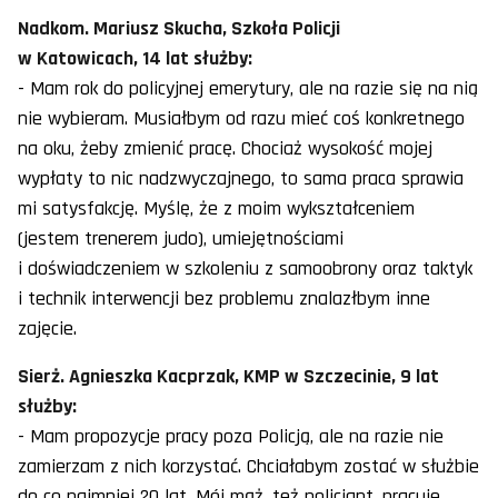
Nadkom. Mariusz Skucha, Szkoła Policji
w Katowicach, 14 lat służby:
- Mam rok do policyjnej emerytury, ale na razie się na nią
nie wybieram. Musiałbym od razu mieć coś konkretnego
na oku, żeby zmienić pracę. Chociaż wysokość mojej
wypłaty to nic nadzwyczajnego, to sama praca sprawia
mi satysfakcję. Myślę, że z moim wykształceniem
(jestem trenerem judo), umiejętnościami
i doświadczeniem w szkoleniu z samoobrony oraz taktyk
i technik interwencji bez problemu znalazłbym inne
zajęcie.
Sierż. Agnieszka Kacprzak, KMP w Szczecinie, 9 lat
służby:
- Mam propozycje pracy poza Policją, ale na razie nie
zamierzam z nich korzystać. Chciałabym zostać w służbie
do co najmniej 20 lat. Mój mąż, też policjant, pracuje