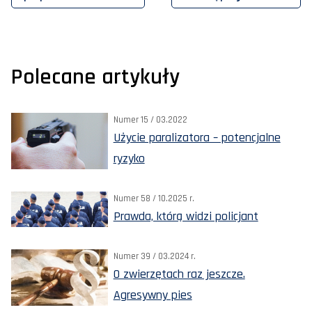
Polecane artykuły
Numer 15 / 03.2022
Użycie paralizatora – potencjalne
ryzyko
Numer 58 / 10.2025 r.
Prawda, którą widzi policjant
Numer 39 / 03.2024 r.
O zwierzętach raz jeszcze.
Agresywny pies