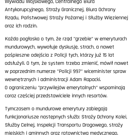
Wywiadu Wojskowego, Centralnego Biura
Antykorupcyjnego, Straży Granicznej, Biura Ochrony
Rządu, Państwowej Straży Pożarnej i Służby Więziennej
oraz ich rodzin.
Każda pogłoska o tym, że rząd "grzebie" w emeryturach
mundurowych, wywołuje dyskusję, strach, a nawet
pośpieszne odejścia z Policji tych, którzy już 15 lat
odsłużyli. O tym, że system trzeba zmienić, mówił nawet
w poprzednim numerze "Policji 997" wiceminister spraw
wewnętrznych i administracji Adam Rapacki.
O ograniczeniu "przywilejów emerytalnych" wspominają
coraz częściej przedstawiciele innych resortów.
Tymczasem o mundurowe emerytury zabiegają
funkcjonariusze następnych służb: Straży Ochrony Kolei,
Służby Celnej, Inspekcji Transportu Drogowego, straży
miejskich i gminnych oraz ratownictwa medycznego,