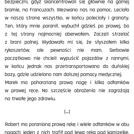
bezpieczni, gdyż skoncentrowali się głównie na górnej
bramie, na Francuzach. Wezwano nas na pomoc. Leciało
w naszą stronę wszystko, w końcu poleciały i granaty.
Ten, który mnie poranił, wybuchł gdzieś po prawej, bo
z tej strony najmocniej oberwałem. Zaczęli strzelać
z broni palnej. Wydawało mi się, że słyszałem kilka
rykoszetów, ale pewności nie mam. Serbowie
początkowo nie chcieli wypuścić pojazdów z rannymi,
w końcu jednak nas przetransportowano do duńskiej
bazy, gdzie udzielono nam dalszej pomocy medycznej.
Marek ma poharataną prawą nogę i kilka odłamków
w prawej ręce. Na szczęście obrażenia nie zagrażają
na trwałe jego zdrowiu.
(...)
Robert ma poranioną prawą rękę i wiele odłamków w obu
nogach; jeden z nich trafił pod lewą ręką pod kamizelkę,