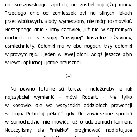
do warszawskiego szpitala, on został najciężej ranny.
Trzeciego dnia od zamieszek był na silnych lekach
przeciwbólowych. Blady, wymęczony, nie mógł rozmawiać.
Następnego dnia - inny człowiek, już nie w szpitalnych
ciuchach, a w swojej "misyjnej" koszulce, ożywiony,
uśmiechnięty. Odłamki ma w obu nogach, trzy odłamki
w prawym ręku i jeden w lewej dłoni; wciąż jeszcze płyn
w lewej opłucnej i jamie brzusznej.
(...)
- Na pewno fatalne są tarcze i należałoby je jak
najszybciej wymienić - mówi Robert. - Nie tylko
w Kosowie, ale we wszystkich oddziałach prewencji
w kraju. Potrafią pęknąć, gdy źle zawieszone spadną
w samochodzie, nie mówiąc już o uderzeniach kamieni.
Nauczyliśmy się "miękko" przyjmować nadlatujące