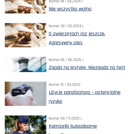
Numer 44 / 08.2024 r.
Nie wszystko wolno
Numer 39 / 03.2024 r.
O zwierzętach raz jeszcze.
Agresywny pies
Numer 66 / 06.2026 r.
Zgoda na krytykę. Niezgoda na hejt
Numer 15 / 03.2022
Użycie paralizatora – potencjalne
ryzyko
Numer 59 / 11.2025 r.
Kamizelki kuloodporne