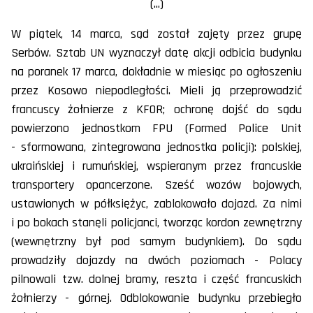
(...)
W piątek, 14 marca, sąd został zajęty przez grupę
Serbów. Sztab UN wyznaczył datę akcji odbicia budynku
na poranek 17 marca, dokładnie w miesiąc po ogłoszeniu
przez Kosowo niepodległości. Mieli ją przeprowadzić
francuscy żołnierze z KFOR; ochronę dojść do sądu
powierzono jednostkom FPU (Formed Police Unit
- sformowana, zintegrowana jednostka policji): polskiej,
ukraińskiej i rumuńskiej, wspieranym przez francuskie
transportery opancerzone. Sześć wozów bojowych,
ustawionych w półksiężyc, zablokowało dojazd. Za nimi
i po bokach stanęli policjanci, tworząc kordon zewnętrzny
(wewnętrzny był pod samym budynkiem). Do sądu
prowadziły dojazdy na dwóch poziomach - Polacy
pilnowali tzw. dolnej bramy, reszta i część francuskich
żołnierzy - górnej. Odblokowanie budynku przebiegło