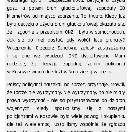
własnego życia i bezpieczeństwa. Decyzje o użyciu
gazu, a potem broni gładkolufowej, zapadały 60
kilometrów od miejsca zdarzenia. To trwało. Kiedy już
była decyzja o użyciu broni gładkolufowej, okazało się,
że - zgodnie z przepisami ONZ - była w samochodach.
Jak się do niej dostać, gdy wokół lecą granaty?
Wicepremier Grzegorz Schetyna zgłosił zastrzeżenia
i są one we władzach ONZ dyskutowane. Mam
nadzieję, że decyzje zapadną, zanim policjanci
w Kosowie wrócą do służby. Na razie są w bazie.
Polscy policjanci narzekali na sprzęt, przyznaję. Mówili,
że tarcze nie wytrzymały. Nie wytrzymały, bo nie miały
prawa wytrzymać - nie są przystosowane do działań
wojennych. Kiedy spotkaliśmy się z naszymi
policjantami w Kosowie, było wiele powagi i skupienia,
ale też wiele emocji. Ustaliliśmy wspólnie, że zgłoszą