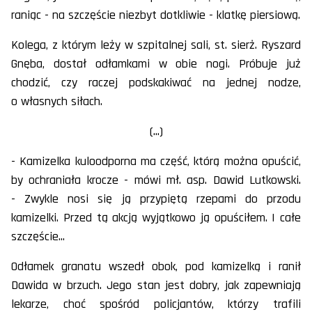
raniąc - na szczęście niezbyt dotkliwie - klatkę piersiową.
Kolega, z którym leży w szpitalnej sali, st. sierż. Ryszard
Gnęba, dostał odłamkami w obie nogi. Próbuje już
chodzić, czy raczej podskakiwać na jednej nodze,
o własnych siłach.
(...)
- Kamizelka kuloodporna ma część, którą można opuścić,
by ochraniała krocze - mówi mł. asp. Dawid Lutkowski.
- Zwykle nosi się ją przypiętą rzepami do przodu
kamizelki. Przed tą akcją wyjątkowo ją opuściłem. I całe
szczęście...
Odłamek granatu wszedł obok, pod kamizelką i ranił
Dawida w brzuch. Jego stan jest dobry, jak zapewniają
lekarze, choć spośród policjantów, którzy trafili