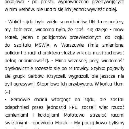
pokojowo - po prostu wyprowadzono przebywających
w nim Serbów. Nie udało się ich jednak wywieźć dalej.
- Wokół sądu było wiele samochodów UN, transportery,
my, żołnierze, wiadomo było, że "coś" się dzieje - mówi
Marek, jeden z policjantów przewiezionych do kraju,
do szpitala MSWiA w Warszawie (imię zmienione,
policjant z racji charakteru służby w kraju musi zachować
pełną anonimowość). - Mimo wczesnej pory, wiadomość
błyskawicznie rozeszła się po Mitrowicy. Szybko pojawiły
się grupki Serbów. Krzyczeli, wygrażali, ale jeszcze nie
byli agresywni. Stopniowo ich przybywało. W końcu tłum.
(...)
- Serbowie chcieli wtargnąć do sądu, ale zostali
odepchnięci przez jednostki FPU, zaczęli więc rzucać
kamieniami i koktajlami Mołotowa, strzelać racami
świetlnymi - opowiada Marek. - My początkowo byliśmy