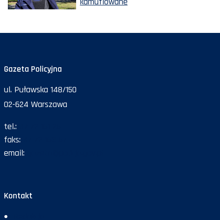
kamuflowane
Gazeta Policyjna
ul. Puławska 148/150
02-624 Warszawa
tel.:
47 72 161 26
faks:
47 72 168 67
email:
gazeta@policja.gov.pl
Kontakt
Redakcja