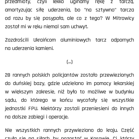
przedmioty, czyli lekko uginamy rękę z tarczą,
amortyzując siłę uderzenia, bo "na sztywno" tarcza
od razu by się posypała, ale co z tego? W Mitrowicy
został mi w ręku niemal sam uchwyt.
Zazdrościli Ukraińcom aluminiowych tarcz odpornych
na uderzenia kamieni.
(...)
28 rannych polskich policjantów zostało przewiezionych
do duńskiej bazy, gdzie udzielono im pomocy lekarskiej
w większym zakresie, niż było to możliwe w budynku
sądu, do którego w końcu wycofały się wszystkie
jednostki FPU. Niektórzy zostali przeniesieni do innych
na dalsze zabiegi i operacje.
Nie wszystkich rannych przywieziono do kraju. Część
czuła się na siłach, by pozostać w Kosowie. Ci, którzy