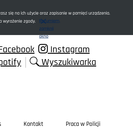
asz się na ich użycie oraz zapisanie w pamięci urządzenia.
Rozumiem,
za wyrażenie zgody.
zamknij
okno
Facebook
Instagram
potify
Wyszukiwarka
s
Kontakt
Praca w Policji