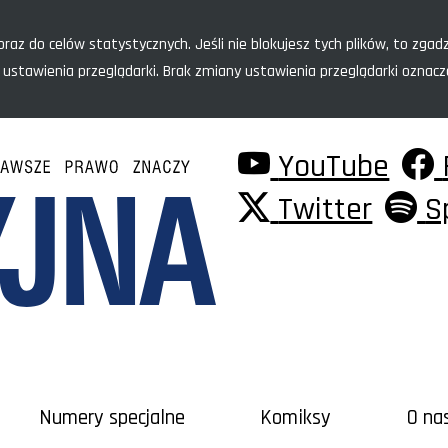
raz do celów statystycznych. Jeśli nie blokujesz tych plików, to zgadz
 ustawienia przeglądarki. Brak zmiany ustawienia przeglądarki oznac
YouTube
Twitter
S
Numery specjalne
Komiksy
O na