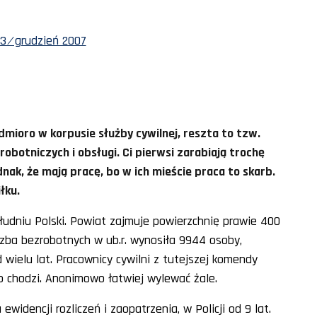
3 ⁄ grudzień 2007
dmioro w korpusie służby cywilnej, reszta to tzw.
obotniczych i obsługi. Ci pierwsi zarabiają trochę
dnak, że mają pracę, bo w ich mieście praca to skarb.
łku.
ołudniu Polski. Powiat zajmuje powierzchnię prawie 400
czba bezrobotnych w ub.r. wynosiła 9944 osoby,
d wielu lat. Pracownicy cywilni z tutejszej komendy
to chodzi. Anonimowo łatwiej wylewać żale.
 ewidencji rozliczeń i zaopatrzenia, w Policji od 9 lat.