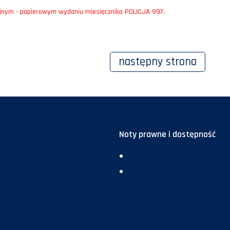
cyjnym - papierowym wydaniu miesięcznika POLICJA 997.
następny
strona
Noty prawne i dostępność
ja
Deklaracja dostępności
ma
Polityka prywatności