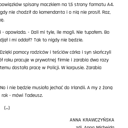
 obowiązków spisany maczkiem na 1,5 strony formatu A4.
gdy nie chodził do komendanta i o nią nie prosił. Raz,
ę.
- opowiada. - Dali mi tyle, ile mogli. Nie tupałem. Bo
ął i mi oddał? Tak to nigdy nie będzie.
Dzięki pomocy rodziców i teściów córka i syn skończyli
pół roku pracuje w prywatnej firmie i zarabia dwa razy
 temu dostała pracę w Policji. W korpusie. Zarabia
 No i nie będzie musiała jechać do Irlandii. A my z żoną
 rok - mówi Tadeusz.
(...)
ANNA KRAWCZYŃSKA
zdj. Anna Michejda