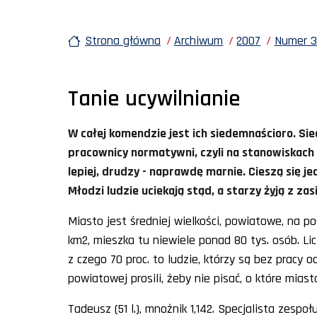
Strona główna
Archiwum
2007
Numer 3
Tanie ucywilnianie
W całej komendzie jest ich siedemnaścioro. Sie
pracownicy normatywni, czyli na stanowiskach r
lepiej, drudzy - naprawdę marnie. Cieszą się je
Młodzi ludzie uciekają stąd, a starzy żyją z zasi
Miasto jest średniej wielkości, powiatowe, na p
km2, mieszka tu niewiele ponad 80 tys. osób. Li
z czego 70 proc. to ludzie, którzy są bez pracy o
powiatowej prosili, żeby nie pisać, o które mias
Tadeusz (51 l.), mnożnik 1,142. Specjalista zespołu