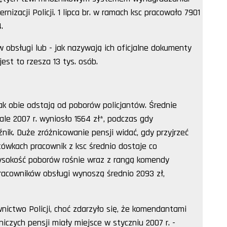
nizacji Policji. 1 lipca br. w ramach ksc pracowało 7901
.
 obsługi lub - jak nazywają ich oficjalne dokumenty
jest to rzesza 13 tys. osób.
tak obie odstają od poborów policjantów. Średnie
le 2007 r. wyniosło 1564 zł*, podczas gdy
źnik. Duże zróżnicowanie pensji widać, gdy przyjrzeć
tówkach pracownik z ksc średnio dostaje co
 Wysokość poborów rośnie wraz z rangą komendy
pracowników obsługi wynoszą średnio 2093 zł,
nictwo Policji, choć zdarzyło się, że komendantami
iczych pensji miały miejsce w styczniu 2007 r. -