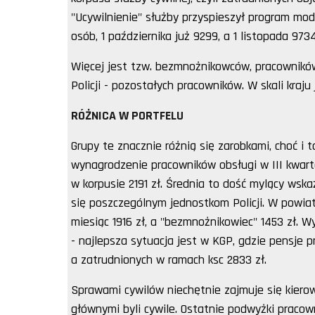
"Ucywilnienie" służby przyspieszył program moder
osób, 1 października już 9299, a 1 listopada 9734
Więcej jest tzw. bezmnożnikowców, pracowników
Policji - pozostałych pracowników. W skali kraju 
RÓŻNICA W PORTFELU
Grupy te znacznie różnią się zarobkami, choć i 
wynagrodzenie pracowników obsługi w III kwarta
w korpusie 2191 zł. Średnia to dość mylący wska
się poszczególnym jednostkom Policji. W powia
miesiąc 1916 zł, a "bezmnożnikowiec" 1453 zł.
- najlepsza sytuacja jest w KGP, gdzie pensje 
a zatrudnionych w ramach ksc 2833 zł.
Sprawami cywilów niechętnie zajmuje się kierow
głównymi byli cywile. Ostatnie podwyżki pracown