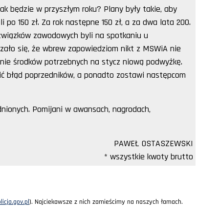
. Jak będzie w przyszłym roku? Plany były takie, aby
 po 150 zł. Za rok następne 150 zł, a za dwa lata 200.
e związków zawodowych byli na spotkaniu u
zało się, że wbrew zapowiedziom nikt z MSWiA nie
nie środków potrzebnych na stycz niową podwyżkę.
awić błąd poprzedników, a ponadto zostawi następcom
udnionych. Pomijani w awansach, nagrodach,
PAWEŁ OSTASZEWSKI
* wszystkie kwoty brutto
icja.gov.pl
). Najciekawsze z nich zamieścimy na naszych łamach.