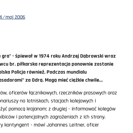
4 ⁄ maj 2006
a gra" - śpiewał w 1974 roku Andrzej Dąbrowski wraz
wcu br. piłkarska reprezentacja ponownie zostanie
lska Policja również. Podczas mundialu
asadorami" za Odrą. Mogą mieć ciężkie chwile...
rów, oficerów łącznikowych, rzeczników prasowych oraz
ariuszy na lotniskach, stacjach kolejowych i
łużyć pomocą krajanom; z drugiej - informować kolegów
ibiców i potencjalnych zagrożeniach z ich strony.
ry kontyngent - mówi Johannes Leitner, oficer