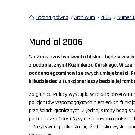
Strona główna
Archiwum
2006
Numer 1
Mundial 2006
"Już mistrzostwa świata blisko... będzie wielk
z podopiecznymi Kazimierza Górskiego. W czer
poddana egzaminowi ze swych umiejętności. Po
kilkudziesięciu funkcjonariuszy będzie jej "amb
Za granicą Polacy wystąpią w rolach: obserwato
policjantów wspomagających niemieckich funkcjon
przejściach granicznych. Z jednej strony będą s
po fachu zza Odry i Nysy o zachowaniu polskich k
- Pozytywnie podkreśla się, że Polska wyśle spo
łącznikowy.