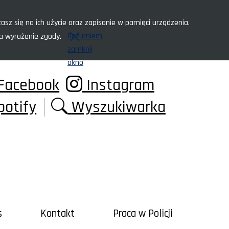
asz się na ich użycie oraz zapisanie w pamięci urządzenia.
Rozumiem,
za wyrażenie zgody.
zamknij
okno
Facebook
Instagram
potify
Wyszukiwarka
s
Kontakt
Praca w Policji