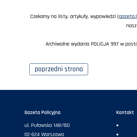
Czekamy na listy, artykuły, wypowiedzi (
gazeta.l
nasz
Archiwalne wydania POLICJA 997 w posta
poprzedni
strona
Gazeta Policyjna
Kontakt
ul. Puławska 148/150
Redakc
02-624 Warszawa
Rekla