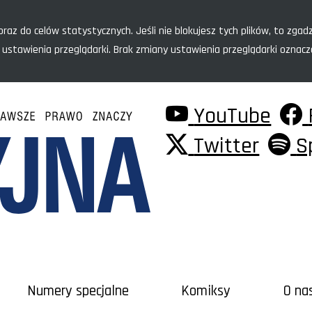
raz do celów statystycznych. Jeśli nie blokujesz tych plików, to zgadz
 ustawienia przeglądarki. Brak zmiany ustawienia przeglądarki oznac
YouTube
Twitter
S
Numery specjalne
Komiksy
O na