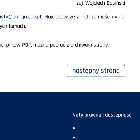
zdj. Wojciech Basiński
isty@policja.gov.pl
). Najciekawsze z nich zamieścimy na
ych łamach.
ci plików PDF, można pobrać z archiwum strony.
następny
strona
Noty prawne i dostępność
ja
Deklaracja dostępności
ma
Polityka prywatności