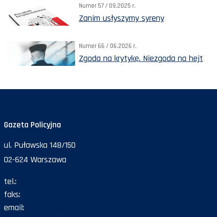
Numer 57 / 09.2025 r.
Zanim usłyszymy syreny
Numer 66 / 06.2026 r.
Zgoda na krytykę. Niezgoda na hejt
Gazeta Policyjna
ul. Puławska 148/150
02-624 Warszawa
tel.:
47 72 161 26
faks:
47 72 168 67
email:
gazeta@policja.gov.pl