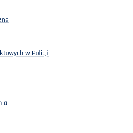
zne
ktowych w Policji
nia