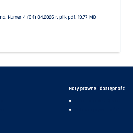
jna, Numer 4 (64) 04.2026 r.
plik pdf, 13.77 MB
Noty prawne i dostępność
ja
Deklaracja dostępności
ma
Polityka prywatności