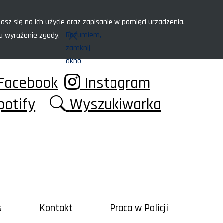
asz się na ich użycie oraz zapisanie w pamięci urządzenia.
Rozumiem,
za wyrażenie zgody.
zamknij
okno
Facebook
Instagram
potify
Wyszukiwarka
s
Kontakt
Praca w Policji