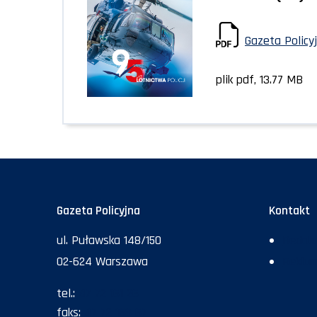
Gazeta Policy
plik pdf, 13.77 MB
Gazeta Policyjna
Kontakt
ul. Puławska 148/150
Redakc
02-624 Warszawa
Rekla
tel.:
47 72 161 26
faks:
47 72 168 67