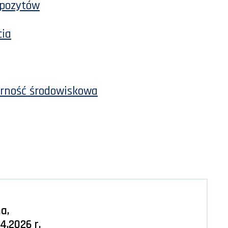
epozytów
cia
arność środowiskowa
a,
4.2026 r.