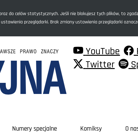
raz do celów statystycznych. Jeśli nie blokujesz tych plików, to zgadz
 ustawienia przeglądarki. Brak zmiany ustawienia przeglądarki oznac
YouTube
Twitter
S
Numery specjalne
Komiksy
O na