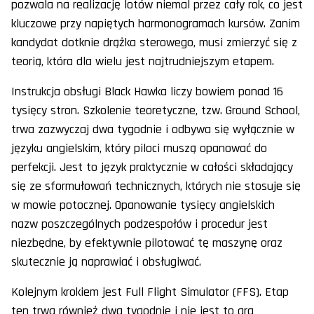
pozwala na realizację lotów niemal przez cały rok, co jest
kluczowe przy napiętych harmonogramach kursów. Zanim
kandydat dotknie drążka sterowego, musi zmierzyć się z
teorią, która dla wielu jest najtrudniejszym etapem.
Instrukcja obsługi Black Hawka liczy bowiem ponad 16
tysięcy stron. Szkolenie teoretyczne, tzw. Ground School,
trwa zazwyczaj dwa tygodnie i odbywa się wyłącznie w
języku angielskim, który piloci muszą opanować do
perfekcji. Jest to język praktycznie w całości składający
się ze sformułowań technicznych, których nie stosuje się
w mowie potocznej. Opanowanie tysięcy angielskich
nazw poszczególnych podzespołów i procedur jest
niezbędne, by efektywnie pilotować tę maszynę oraz
skutecznie ją naprawiać i obsługiwać.
Kolejnym krokiem jest Full Flight Simulator (FFS). Etap
ten trwa również dwa tygodnie i nie jest to gra