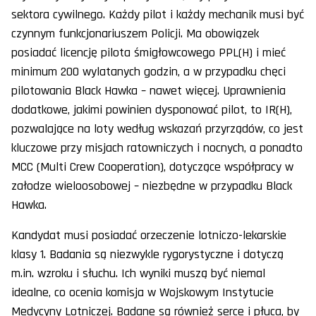
sektora cywilnego. Każdy pilot i każdy mechanik musi być
czynnym funkcjonariuszem Policji. Ma obowiązek
posiadać licencję pilota śmigłowcowego PPL(H) i mieć
minimum 200 wylatanych godzin, a w przypadku chęci
pilotowania Black Hawka – nawet więcej. Uprawnienia
dodatkowe, jakimi powinien dysponować pilot, to IR(H),
pozwalające na loty według wskazań przyrządów, co jest
kluczowe przy misjach ratowniczych i nocnych, a ponadto
MCC (Multi Crew Cooperation), dotyczące współpracy w
załodze wieloosobowej – niezbędne w przypadku Black
Hawka.
Kandydat musi posiadać orzeczenie lotniczo-lekarskie
klasy 1. Badania są niezwykle rygorystyczne i dotyczą
m.in. wzroku i słuchu. Ich wyniki muszą być niemal
idealne, co ocenia komisja w Wojskowym Instytucie
Medycyny Lotniczej. Badane są również serce i płuca, by