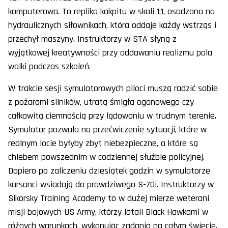
komputerowa. To replika kokpitu w skali 1:1, osadzona na
hydraulicznych siłownikach, która oddaje każdy wstrząs i
przechył maszyny. Instruktorzy w STA słyną z
wyjątkowej kreatywności przy oddawaniu realizmu pola
walki podczas szkoleń.
W trakcie sesji symulatorowych piloci muszą radzić sobie
z pożarami silników, utratą śmigła ogonowego czy
całkowitą ciemnością przy lądowaniu w trudnym terenie.
Symulator pozwala na przećwiczenie sytuacji, które w
realnym locie byłyby zbyt niebezpieczne, a które są
chlebem powszednim w codziennej służbie policyjnej.
Dopiero po zaliczeniu dziesiątek godzin w symulatorze
kursanci wsiadają do prawdziwego S-70i. Instruktorzy w
Sikorsky Training Academy to w dużej mierze weterani
misji bojowych US Army, którzy latali Black Hawkami w
różnych warunkach, wykonując zadania na całym świecie.