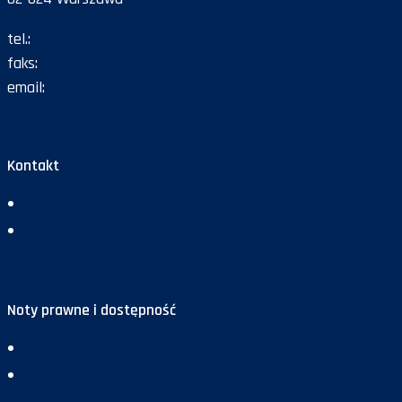
tel.:
47 72 161 26
faks:
47 72 168 67
email:
gazeta@policja.gov.pl
Kontakt
Redakcja
Reklama
Noty prawne i dostępność
Deklaracja dostępności
Polityka prywatności