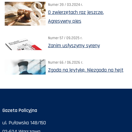
Numer 39 / 03.2024 r.
O zwierzętach raz jeszcze.
Agresywny pies
Numer 57 / 09.2025 r.
Zanim usłyszymy syreny
Numer 66 / 06.2026 r.
Zgoda na krytykę. Niezgoda na hejt
Gazeta Policyjna
ul. Puławska 148/150
02-624 Warszawa