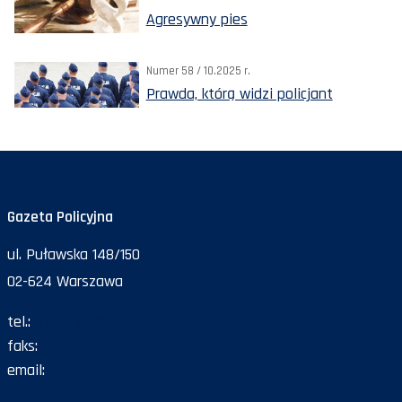
Agresywny pies
Numer 58 / 10.2025 r.
Prawda, którą widzi policjant
Gazeta Policyjna
ul. Puławska 148/150
02-624 Warszawa
tel.:
47 72 161 26
faks:
47 72 168 67
email:
gazeta@policja.gov.pl