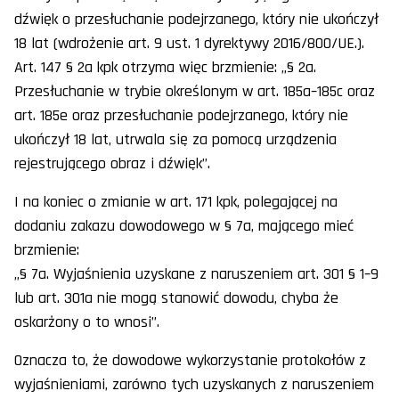
dźwięk o przesłuchanie podejrzanego, który nie ukończył
18 lat (wdrożenie art. 9 ust. 1 dyrektywy 2016/800/UE.).
Art. 147 § 2a kpk otrzyma więc brzmienie: „§ 2a.
Przesłuchanie w trybie określonym w art. 185a–185c oraz
art. 185e oraz przesłuchanie podejrzanego, który nie
ukończył 18 lat, utrwala się za pomocą urządzenia
rejestrującego obraz i dźwięk”.
I na koniec o zmianie w art. 171 kpk, polegającej na
dodaniu zakazu dowodowego w § 7a, mającego mieć
brzmienie:
„§ 7a. Wyjaśnienia uzyskane z naruszeniem art. 301 § 1–9
lub art. 301a nie mogą stanowić dowodu, chyba że
oskarżony o to wnosi”.
Oznacza to, że dowodowe wykorzystanie protokołów z
wyjaśnieniami, zarówno tych uzyskanych z naruszeniem