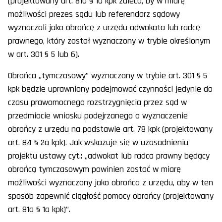
(projektowany art. 81a § 1a kpk zaleca, by w miarę
możliwości prezes sądu lub referendarz sądowy
wyznaczali jako obrońcę z urzędu adwokata lub radcę
prawnego, który został wyznaczony w trybie określonym
w art. 301 § 5 lub 6).
Obrońca „tymczasowy” wyznaczony w trybie art. 301 § 5
kpk będzie uprawniony podejmować czynności jedynie do
czasu prawomocnego rozstrzygnięcia przez sąd w
przedmiocie wniosku podejrzanego o wyznaczenie
obrońcy z urzędu na podstawie art. 78 kpk (projektowany
art. 84 § 2a kpk). Jak wskazuje się w uzasadnieniu
projektu ustawy cyt.: „adwokat lub radca prawny będący
obrońcą tymczasowym powinien zostać w miarę
możliwości wyznaczony jako obrońca z urzędu, aby w ten
sposób zapewnić ciągłość pomocy obrońcy (projektowany
art. 81a § 1a kpk)”.