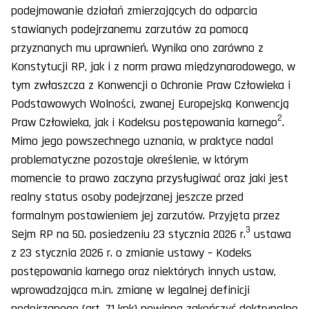
podejmowanie działań zmierzających do odparcia
stawianych podejrzanemu zarzutów za pomocą
przyznanych mu uprawnień. Wynika ono zarówno z
Konstytucji RP, jak i z norm prawa międzynarodowego, w
tym zwłaszcza z Konwencji o Ochronie Praw Człowieka i
Podstawowych Wolności, zwanej Europejską Konwencją
2
Praw Człowieka, jak i Kodeksu postępowania karnego
.
Mimo jego powszechnego uznania, w praktyce nadal
problematyczne pozostaje określenie, w którym
momencie to prawo zaczyna przysługiwać oraz jaki jest
realny status osoby podejrzanej jeszcze przed
formalnym postawieniem jej zarzutów. Przyjęta przez
3
Sejm RP na 50. posiedzeniu 23 stycznia 2026 r.
ustawa
z 23 stycznia 2026 r. o zmianie ustawy – Kodeks
postępowania karnego oraz niektórych innych ustaw,
wprowadzająca m.in. zmianę w legalnej definicji
podejrzanego (art. 71 kpk) powinna zakończyć doktrynalne