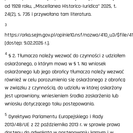
od 1928 roku, „Miscellanea Historico-Iuridica” 2025, t.
24(2), s. 735 i przywołana tam literatura.
3
https://orka.sejm.gov.pl/opinie10.nsf/nazwa/410_u3/$file/4
[dostęp: 9.02.2026 r.].
4
§ 2. Tłumacza należy wezwać do czynności z udziałem
oskarżonego, o którym mowa w § 1. Na wniosek
oskarżonego lub jego obrońcy tłumacza należy wezwać
również w celu porozumienia się oskarżonego z obrońcą
w związku z czynnością, do udziału w której oskarżony
jest uprawniony, wniesieniem środka zaskarżenia lub
wniosku dotyczącego toku postępowania.
5
Dyrektywa Parlamentu Europejskiego i Rady
2013/48/UE z 22 października 2013 r. w sprawie prawa
dostępu do adwokata w postępowaniu karnym i w