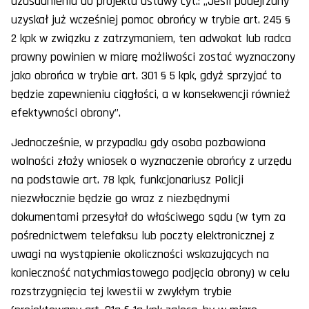
uzasadnieniu do projektu ustawy cyt.: „Jeśli podejrzany
uzyskał już wcześniej pomoc obrońcy w trybie art. 245 §
2 kpk w związku z zatrzymaniem, ten adwokat lub radca
prawny powinien w miarę możliwości zostać wyznaczony
jako obrońca w trybie art. 301 § 5 kpk, gdyż sprzyjać to
będzie zapewnieniu ciągłości, a w konsekwencji również
efektywności obrony”.
Jednocześnie, w przypadku gdy osoba pozbawiona
wolności złoży wniosek o wyznaczenie obrońcy z urzędu
na podstawie art. 78 kpk, funkcjonariusz Policji
niezwłocznie będzie go wraz z niezbędnymi
dokumentami przesyłał do właściwego sądu (w tym za
pośrednictwem telefaksu lub poczty elektronicznej z
uwagi na wystąpienie okoliczności wskazujących na
konieczność natychmiastowego podjęcia obrony) w celu
rozstrzygnięcia tej kwestii w zwykłym trybie