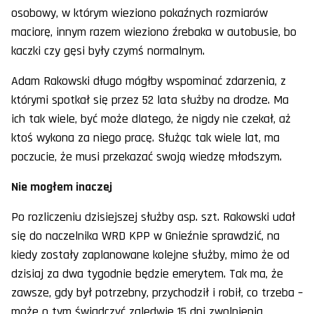
osobowy, w którym wieziono pokaźnych rozmiarów
maciorę, innym razem wieziono źrebaka w autobusie, bo
kaczki czy gęsi były czymś normalnym.
Adam Rakowski długo mógłby wspominać zdarzenia, z
którymi spotkał się przez 52 lata służby na drodze. Ma
ich tak wiele, być może dlatego, że nigdy nie czekał, aż
ktoś wykona za niego pracę. Służąc tak wiele lat, ma
poczucie, że musi przekazać swoją wiedzę młodszym.
Nie mogłem inaczej
Po rozliczeniu dzisiejszej służby asp. szt. Rakowski udał
się do naczelnika WRD KPP w Gnieźnie sprawdzić, na
kiedy zostały zaplanowane kolejne służby, mimo że od
dzisiaj za dwa tygodnie będzie emerytem. Tak ma, że
zawsze, gdy był potrzebny, przychodził i robił, co trzeba –
może o tym świadczyć zaledwie 15 dni zwolnienia