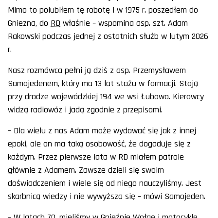
Mimo to polubiłem tę robotę i w 1975 r. poszedłem do
Gniezna, do
RD
właśnie – wspomina asp. szt. Adam
Rakowski podczas jednej z ostatnich służb w lutym 2026
r.
Nasz rozmówca pełni ją dziś z asp. Przemysławem
Samojedenem, który ma 13 lat stażu w formacji. Stoją
przy drodze wojewódzkiej 194 we wsi Łubowo. Kierowcy
widzą radiowóz i jadą zgodnie z przepisami.
– Dla wielu z nas Adam może wydawać się jak z innej
epoki, ale on ma taką osobowość, że dogaduje się z
każdym. Przez pierwsze lata w RD miałem patrole
głównie z Adamem. Zawsze dzieli się swoim
doświadczeniem i wiele się od niego nauczyliśmy. Jest
skarbnicą wiedzy i nie wywyższa się – mówi Samojeden.
– W latach 70. mieliśmy w Gnieźnie Wołgę i motocykle