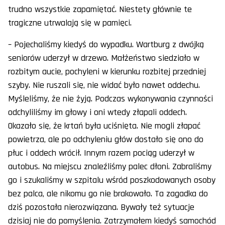
trudno wszystkie zapamiętać. Niestety głównie te
tragiczne utrwalają się w pamięci.
– Pojechaliśmy kiedyś do wypadku. Wartburg z dwójką
seniorów uderzył w drzewo. Małżeństwo siedziało w
rozbitym aucie, pochyleni w kierunku rozbitej przedniej
szyby. Nie ruszali się, nie widać było nawet oddechu.
Myśleliśmy, że nie żyją. Podczas wykonywania czynności
odchyliliśmy im głowy i oni wtedy złapali oddech.
Okazało się, że krtań była uciśnięta. Nie mogli złapać
powietrza, ale po odchyleniu głów dostało się ono do
płuc i oddech wrócił. Innym razem pociąg uderzył w
autobus. Na miejscu znaleźliśmy palec dłoni. Zabraliśmy
go i szukaliśmy w szpitalu wśród poszkodowanych osoby
bez palca, ale nikomu go nie brakowało. Ta zagadka do
dziś pozostała nierozwiązana. Bywały też sytuacje
dzisiaj nie do pomyślenia. Zatrzymałem kiedyś samochód