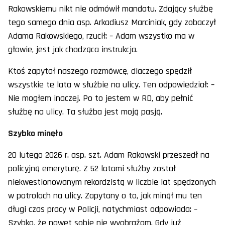
Rakowskiemu nikt nie odmówił mandatu. Zdający służbę
tego samego dnia asp. Arkadiusz Marciniak, gdy zobaczył
Adama Rakowskiego, rzucił: – Adam wszystko ma w
głowie, jest jak chodząca instrukcja.
Ktoś zapytał naszego rozmówcę, dlaczego spędził
wszystkie te lata w służbie na ulicy. Ten odpowiedział: –
Nie mogłem inaczej. Po to jestem w RD, aby pełnić
służbę na ulicy. Ta służba jest moją pasją.
Szybko minęło
20 lutego 2026 r. asp. szt. Adam Rakowski przeszedł na
policyjną emeryturę. Z 52 latami służby został
niekwestionowanym rekordzistą w liczbie lat spędzonych
w patrolach na ulicy. Zapytany o to, jak minął mu ten
długi czas pracy w Policji, natychmiast odpowiada: –
Szybko, że nawet sobie nie wyobrażam. Gdy już