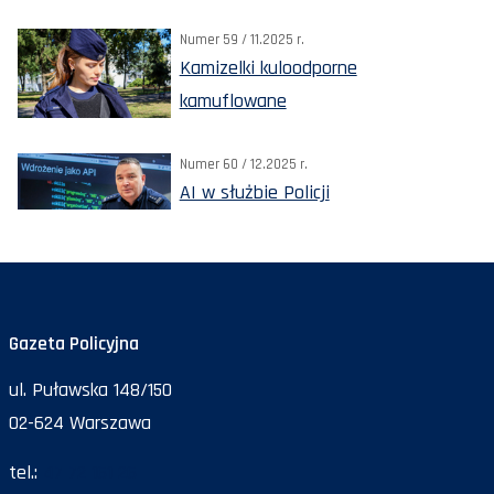
Numer 59 / 11.2025 r.
Kamizelki kuloodporne
kamuflowane
Numer 60 / 12.2025 r.
AI w służbie Policji
Gazeta Policyjna
ul. Puławska 148/150
02-624 Warszawa
tel.:
47 72 161 26