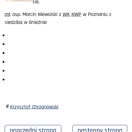
się.
mł
. asp. Marcin Niewolski z
WK
KWP
w Poznaniu z
siedzibą w Gnieźnie
Krzysztof Chrzanowski
poprzedni
strona
następny
strona