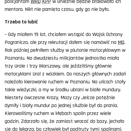
policjantom
WRD
KPP
w Gnieźnie będzie brakowało ich
mentora. Nikt nie pamięta czasu, gdy go nie było.
Trzeba to lubić
– Gdy miałem 19 lat, chciałem wstąpić do Wojsk Ochrony
Pogranicza, ale przy rekrutacji dałem się namówić na
MO
.
Rok później pełniłem służby w plutonie motocyklowym w
Poznaniu. Na dwudziestu milicjantów jednostka miała
trzy Urale i trzy Warszawy, ale jeździliśmy głównie
motocyklami Ural z wózkiem. Do naszych głównych zadań
należało kierowanie ruchem w Poznaniu. Na ulicach stały
takie wieżyczki, a my w środku ubrani w białe mundury.
Niestety ówczesne Krazy, Mazy czy Jelcze potężnie
dymiły i biały mundur po jednej służbie był do prania.
Kierowaliśmy ruchem w kłębach spalin przez wiele
godzin. Zdarzało się, że zamiast wracać do bazy, jechało
się do lekarza, bo człowiek był podtruty tymi spalinami.