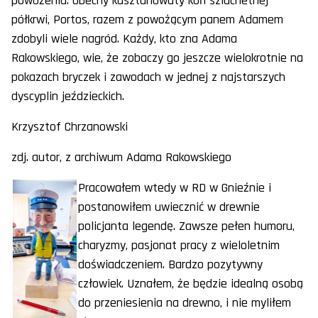
powożeniu. Obecny kasztanowaty koń szlachetnej
półkrwi, Portos, razem z powożącym panem Adamem
zdobyli wiele nagród. Każdy, kto zna Adama
Rakowskiego, wie, że zobaczy go jeszcze wielokrotnie na
pokazach bryczek i zawodach w jednej z najstarszych
dyscyplin jeździeckich.
Krzysztof Chrzanowski
zdj. autor, z archiwum Adama Rakowskiego
Pracowałem wtedy w RD w Gnieźnie i
postanowiłem uwiecznić w drewnie
policjanta legendę. Zawsze pełen humoru,
charyzmy, pasjonat pracy z wieloletnim
doświadczeniem. Bardzo pozytywny
człowiek. Uznałem, że będzie idealną osobą
do przeniesienia na drewno, i nie myliłem