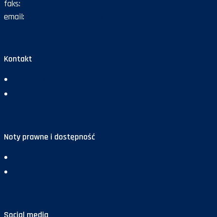
faks:
47 72 168 67
email:
gazeta@policja.gov.pl
Kontakt
Redakcja
Reklama
Noty prawne i dostępność
Deklaracja dostępności
Polityka prywatności
Social media