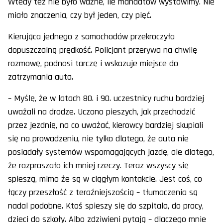
Wtedy też nie było ważne, ile mandatów wystawimy. Nie
miało znaczenia, czy był jeden, czy pięć.
Kierująca jednego z samochodów przekroczyła
dopuszczalną prędkość. Policjant przerywa na chwilę
rozmowę, podnosi tarczę i wskazuje miejsce do
zatrzymania auta.
– Myślę, że w latach 80. i 90. uczestnicy ruchu bardziej
uważali na drodze. Uczono pieszych, jak przechodzić
przez jezdnię, na co uważać, kierowcy bardziej skupiali
się na prowadzeniu, nie tylko dlatego, że auta nie
posiadały systemów wspomagających jazdę, ale dlatego,
że rozpraszało ich mniej rzeczy. Teraz wszyscy się
spieszą, mimo że są w ciągłym kontakcie. Jest coś, co
łączy przeszłość z teraźniejszością – tłumaczenia są
nadal podobne. Ktoś spieszy się do szpitala, do pracy,
dzieci do szkoły. Albo zdziwieni pytają – dlaczego mnie