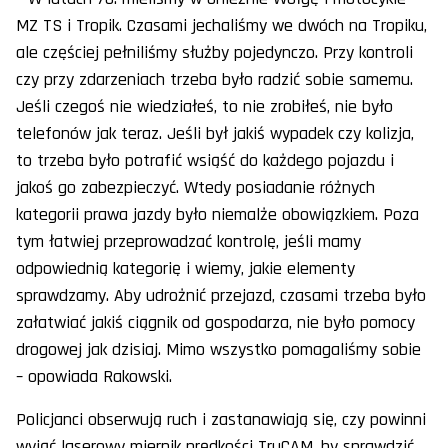
MZ TS i Tropik. Czasami jechaliśmy we dwóch na Tropiku,
ale częściej pełniliśmy służby pojedynczo. Przy kontroli
czy przy zdarzeniach trzeba było radzić sobie samemu.
Jeśli czegoś nie wiedziałeś, to nie zrobiłeś, nie było
telefonów jak teraz. Jeśli był jakiś wypadek czy kolizja,
to trzeba było potrafić wsiąść do każdego pojazdu i
jakoś go zabezpieczyć. Wtedy posiadanie różnych
kategorii prawa jazdy było niemalże obowiązkiem. Poza
tym łatwiej przeprowadzać kontrolę, jeśli mamy
odpowiednią kategorię i wiemy, jakie elementy
sprawdzamy. Aby udrożnić przejazd, czasami trzeba było
załatwiać jakiś ciągnik od gospodarza, nie było pomocy
drogowej jak dzisiaj. Mimo wszystko pomagaliśmy sobie
– opowiada Rakowski.
Policjanci obserwują ruch i zastanawiają się, czy powinni
wyjąć laserowy miernik prędkości TruCAM, by sprawdzić