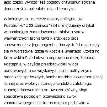
jego części. Wyrażał też poglądy antykomunistyczne.
Jednocześnie potępiał rasizm i terroryzm.
W kolejnym, 26. numerze gazety policyjnej „Na
Posterunku” z 23 czerwca 1934 r. znajdujemy artykuł
wspominający zamordowanego ministra spraw
wewnętrznych Bronisława Pierackiego oraz
sprawozdanie z jego pogrzebu. Uroczystości rozpoczęły
się w Warszawie, gdzie w Kościele Świętego Krzyża na
Krakowskim Przedmieściu odprawiono mszę żałobną.
Następnie, w asyście przedstawicieli władz
państwowych oraz wojskowych, partii politycznych,
organizacji społecznych, kombatanckich, szwadronu policji
konnej oraz wielotysięcznego konduktu żałobnego,
trumnę odprowadzono na Dworzec Główny, skąd
specjalnym pociągiem przewieziono zwłoki
zamordowanego ministra na miejsce pochówku w