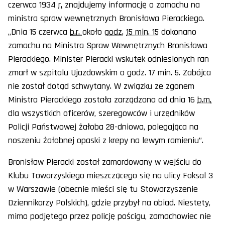
czerwca 1934
r.
znajdujemy informację o zamachu na
ministra spraw wewnętrznych Bronisława Pierackiego.
„Dnia 15 czerwca
b.r.
około
godz.
15 min. 15
dokonano
zamachu na Ministra Spraw Wewnętrznych Bronisława
Pierackiego. Minister Pieracki wskutek odniesionych ran
zmarł w szpitalu Ujazdowskim o godz. 17 min. 5. Zabójca
nie został dotąd schwytany. W związku ze zgonem
Ministra Pierackiego została zarządzona od dnia 16
b.m.
dla wszystkich oficerów, szeregowców i urzędników
Policji Państwowej żałoba 28-dniowa, polegająca na
noszeniu żałobnej opaski z krepy na lewym ramieniu”.
Bronisław Pieracki został zamordowany w wejściu do
Klubu Towarzyskiego mieszczącego się na ulicy Foksal 3
w Warszawie (obecnie mieści się tu Stowarzyszenie
Dziennikarzy Polskich), gdzie przybył na obiad. Niestety,
mimo podjętego przez policję pościgu, zamachowiec nie