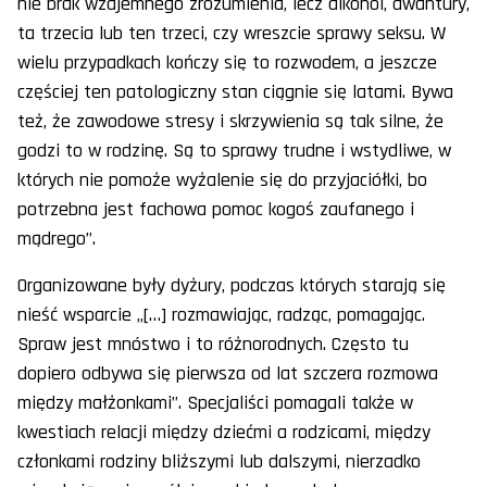
nie brak wzajemnego zrozumienia, lecz alkohol, awantury,
ta trzecia lub ten trzeci, czy wreszcie sprawy seksu. W
wielu przypadkach kończy się to rozwodem, a jeszcze
częściej ten patologiczny stan ciągnie się latami. Bywa
też, że zawodowe stresy i skrzywienia są tak silne, że
godzi to w rodzinę. Są to sprawy trudne i wstydliwe, w
których nie pomoże wyżalenie się do przyjaciółki, bo
potrzebna jest fachowa pomoc kogoś zaufanego i
mądrego”.
Organizowane były dyżury, podczas których starają się
nieść wsparcie „[…] rozmawiając, radząc, pomagając.
Spraw jest mnóstwo i to różnorodnych. Często tu
dopiero odbywa się pierwsza od lat szczera rozmowa
między małżonkami”. Specjaliści pomagali także w
kwestiach relacji między dziećmi a rodzicami, między
członkami rodziny bliższymi lub dalszymi, nierzadko