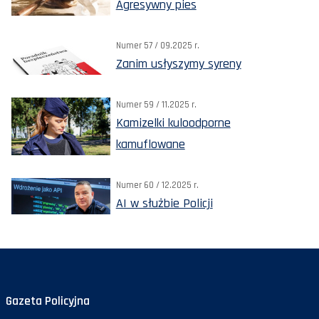
Agresywny pies
Numer 57 / 09.2025 r.
Zanim usłyszymy syreny
Numer 59 / 11.2025 r.
Kamizelki kuloodporne
kamuflowane
Numer 60 / 12.2025 r.
AI w służbie Policji
Gazeta Policyjna