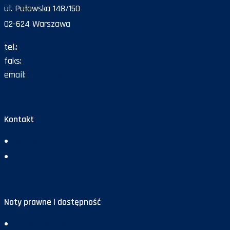
ul. Puławska 148/150
02-624 Warszawa
tel.:
47 72 161 26
faks:
47 72 168 67
email:
gazeta@policja.gov.pl
Kontakt
Redakcja
Reklama
Noty prawne i dostępność
Deklaracja dostępności