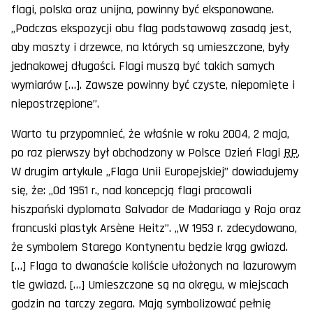
flagi, polska oraz unijna, powinny być eksponowane.
„Podczas ekspozycji obu flag podstawową zasadą jest,
aby maszty i drzewce, na których są umieszczone, były
jednakowej długości. Flagi muszą być takich samych
wymiarów […]. Zawsze powinny być czyste, niepomięte i
niepostrzępione”.
Warto tu przypomnieć, że właśnie w roku 2004, 2 maja,
po raz pierwszy był obchodzony w Polsce Dzień Flagi
RP
.
W drugim artykule „Flaga Unii Europejskiej” dowiadujemy
się, że: „Od 1951 r., nad koncepcją flagi pracowali
hiszpański dyplomata Salvador de Madariaga y Rojo oraz
francuski plastyk Arsène Heitz”. „W 1953 r. zdecydowano,
że symbolem Starego Kontynentu będzie krąg gwiazd.
[…] Flaga to dwanaście koliście ułożonych na lazurowym
tle gwiazd. […] Umieszczone są na okręgu, w miejscach
godzin na tarczy zegara. Mają symbolizować pełnię