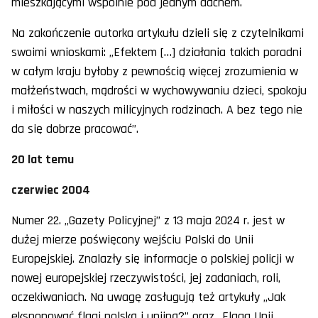
mieszkającymi wspólnie pod jednym dachem.
Na zakończenie autorka artykułu dzieli się z czytelnikami
swoimi wnioskami: „Efektem […] działania takich poradni
w całym kraju byłoby z pewnością więcej zrozumienia w
małżeństwach, mądrości w wychowywaniu dzieci, spokoju
i miłości w naszych milicyjnych rodzinach. A bez tego nie
da się dobrze pracować”.
20 lat temu
czerwiec 2004
Numer 22. „Gazety Policyjnej” z 13 maja 2024 r. jest w
dużej mierze poświęcony wejściu Polski do Unii
Europejskiej. Znalazły się informacje o polskiej policji w
nowej europejskiej rzeczywistości, jej zadaniach, roli,
oczekiwaniach. Na uwagę zasługują też artykuły „Jak
eksponować flagi polską i unijną?” oraz „Flaga Unii