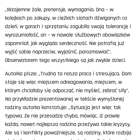
„Wzajemne żale, pretensje, wymagania. Ona – w
kolejkach po zakupy, w ciężkich siatach dźwiganych co
dzień, w garach i sprzątaniu zagubiła swoją tolerancję i
wyrozumiałość, on – w nawale służbowych obowiązków
zapomniał, jak wygląda serdeczność. Nie potrafią już
wyjść sobie naprzeciw, wyjaśnić, porozmawiać”.
Obserwatorem tego wszystkiego są jak zwykle dzieci.
Autorka pisze: „Trudna ta nasza praca i stresująca. Dom
staje się więc miejscem odreagowania, miejscem, w
którym chciałoby się odpocząć, nie myśleć, zebrać siły”.
Na przykładzie prezentowanej w tekście wymyślonej
rodziny autorka konstatuje: „Sytuacja jest więc tak
typowa, że nie przesadzę chyba, mówiąc, iż prawie
każda, nawet najlepsza rodzina przeżywa takie kryzysy.
Ale są i konflikty poważniejsze, są rodziny, które rozbija