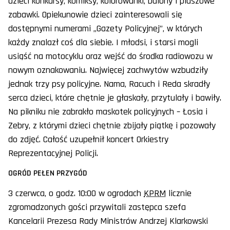
dzieci konkursy, komiksy, kolorowanki, balony i pluszowe
zabawki. Opiekunowie dzieci zainteresowali się
dostępnymi numerami „Gazety Policyjnej”, w których
każdy znalazł coś dla siebie. I młodsi, i starsi mogli
usiąść na motocyklu oraz wejść do środka radiowozu w
nowym oznakowaniu. Najwięcej zachwytów wzbudziły
jednak trzy psy policyjne. Nama, Racuch i Reda skradły
serca dzieci, które chętnie je głaskały, przytulały i bawiły.
Na pikniku nie zabrakło maskotek policyjnych – Łosia i
Zebry, z którymi dzieci chętnie zbijały piątkę i pozowały
do zdjęć. Całość uzupełnił koncert Orkiestry
Reprezentacyjnej Policji.
OGRÓD PEŁEN PRZYGÓD
3 czerwca, o godz. 10:00 w ogrodach
KPRM
licznie
zgromadzonych gości przywitali zastępca szefa
Kancelarii Prezesa Rady Ministrów Andrzej Klarkowski