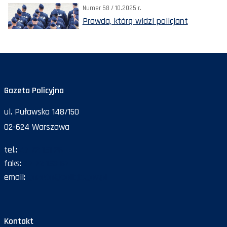
Numer 58 / 10.2025 r.
Prawda, którą widzi policjant
Gazeta Policyjna
ul. Puławska 148/150
02-624 Warszawa
tel.:
47 72 161 26
faks:
47 72 168 67
email:
gazeta@policja.gov.pl
Kontakt