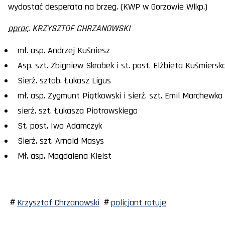
wydostać desperata na brzeg. (KWP w Gorzowie Wlkp.)
oprac
. KRZYSZTOF CHRZANOWSKI
mł. asp. Andrzej Kuśniesz
Asp. szt. Zbigniew Skrobek i st. post. Elżbieta Kuśmiersk
Sierż. sztab. Łukasz Ligus
mł. asp. Zygmunt Piątkowski i sierż. szt. Emil Marchewka
sierż. szt. Łukasza Piotrowskiego
St. post. Iwo Adamczyk
Sierż. szt. Arnold Masys
Mł. asp. Magdalena Kleist
Krzysztof Chrzanowski
policjant ratuje