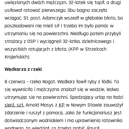
uwięzionych dwóch mężczyzn. 32-latek się topił, a drugi
usiłował ratować pierwszego. Obu bagno zaczęło
wciągać. St. post. Adamczyk wszedł w głębokie błoto, bo
poszkodowani nie mieli sił i trzeba im było pomóc w
utrzymaniu się na powierzchni. Niedługo potem przybyli
strażacy z OSP i wyciągnęli 32-latka, dzielnicowego i
wszystkich ratujących z błota. (KPP w Strzelcach
Krajeńskich)
Wędkarza z rzeki
8 czerwca – rzeka Nogat. Wędkarz łowił ryby z łódki. Ta
się wywróciła i mężczyzna znalazł się w wodzie, ledwo
utrzymując się na powierzchni. Spędzający urlop na łodzi
sierż. szt.
Arnold Masys z
KP
w Nowym Stawie zauważył
zdarzenie i ruszył z pomocą. Jako że funkcjonariusz jest
doświadczonym wodniakiem i ma uprawnienia ratownika
wodnego, to wiedział, co trzeba zrobić. Rzucił