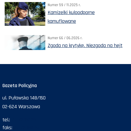
Numer 59 / 11.2025 r.
Kamizelki kuloodporne
kamuflowane
Numer 66 / 06.2026 r.
Zgoda na krytykę. Niezgoda na hejt
Gazeta Policyjna
ul. Puławska 148/150
02-624 Warszawa
tel.:
47 72 161 26
faks:
47 72 168 67