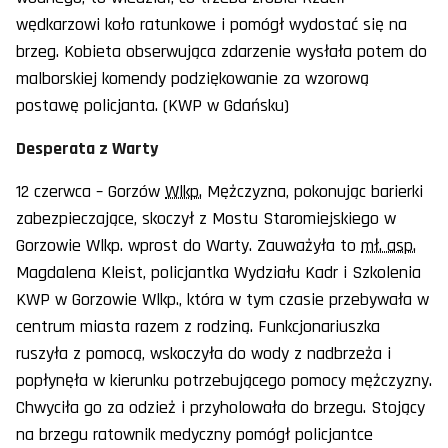
wędkarzowi koło ratunkowe i pomógł wydostać się na
brzeg. Kobieta obserwująca zdarzenie wysłała potem do
malborskiej komendy podziękowanie za wzorową
postawę policjanta. (KWP w Gdańsku)
Desperata z Warty
12 czerwca – Gorzów
Wlkp.
Mężczyzna, pokonując barierki
zabezpieczające, skoczył z Mostu Staromiejskiego w
Gorzowie Wlkp. wprost do Warty. Zauważyła to
mł. asp.
Magdalena Kleist, policjantka Wydziału Kadr i Szkolenia
KWP w Gorzowie Wlkp., która w tym czasie przebywała w
centrum miasta razem z rodziną. Funkcjonariuszka
ruszyła z pomocą, wskoczyła do wody z nadbrzeża i
popłynęła w kierunku potrzebującego pomocy mężczyzny.
Chwyciła go za odzież i przyholowała do brzegu. Stojący
na brzegu ratownik medyczny pomógł policjantce