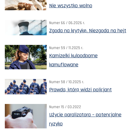
Nie wszystko wolno
Numer 66 / 06.2026 r.
Zgoda na krytykę. Niezgoda na hejt
Numer 59 / 11.2025 r.
Kamizelki kuloodporne
kamuflowane
Numer 58 / 10.2025 r.
Prawda, którą widzi policjant
Numer 15 / 03.2022
Użycie paralizatora – potencjalne
ryzyko