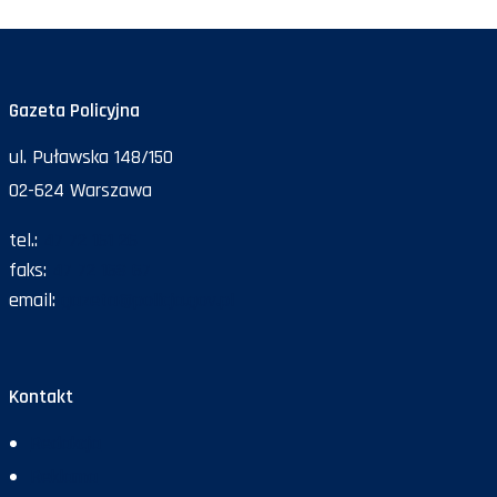
Gazeta Policyjna
ul. Puławska 148/150
02-624 Warszawa
tel.:
47 72 161 26
faks:
47 72 168 67
email:
gazeta@policja.gov.pl
Kontakt
Redakcja
Reklama