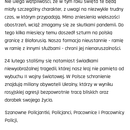
Nie ulega wątpliwości, że w tym roku święta te będą
miały szczególny charakter, z uwagi na niezwykle trudny
czas, w którym przypadają. Mimo zniesienia większości
obostrzeń, wciąż zmagamy się ze skutkami pandemii. Do
tego kilka miesięcy temu doszedł szturm na polską
granicę z Białorusią. Nasza formacja nieustannie - ramię
w ramię z innymi służbami - chroni jej nienaruszalności.
24 lutego staliśmy się natomiast świadkami
niewyobrażalnej tragedii, której nasz kraj nie pamięta od
wybuchu II wojny światowej. W Polsce schronienie
znajdują miliony obywateli Ukrainy, którzy w wyniku
rosyjskiej agresji bezpowrotnie tracą bliskich oraz
dorobek swojego życia.
Szanowne Policjantki, Policjanci, Pracownice i Pracownicy
Policji,