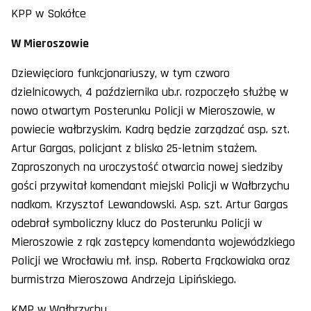
KPP w Sokółce
W Mieroszowie
Dziewięcioro funkcjonariuszy, w tym czworo
dzielnicowych, 4 października ub.r. rozpoczęło służbę w
nowo otwartym Posterunku Policji w Mieroszowie, w
powiecie wałbrzyskim. Kadrą będzie zarządzać asp. szt.
Artur Gargas, policjant z blisko 25-letnim stażem.
Zaproszonych na uroczystość otwarcia nowej siedziby
gości przywitał komendant miejski Policji w Wałbrzychu
nadkom. Krzysztof Lewandowski. Asp. szt. Artur Gargas
odebrał symboliczny klucz do Posterunku Policji w
Mieroszowie z rąk zastępcy komendanta wojewódzkiego
Policji we Wrocławiu mł. insp. Roberta Frąckowiaka oraz
burmistrza Mieroszowa Andrzeja Lipińskiego.
KMP w Wałbrzychu