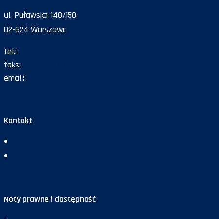
ul. Puławska 148/150
02-624 Warszawa
tel.:
47 72 161 26
faks:
47 72 168 67
email:
gazeta@policja.gov.pl
Kontakt
Redakcja
Reklama
Noty prawne i dostępność