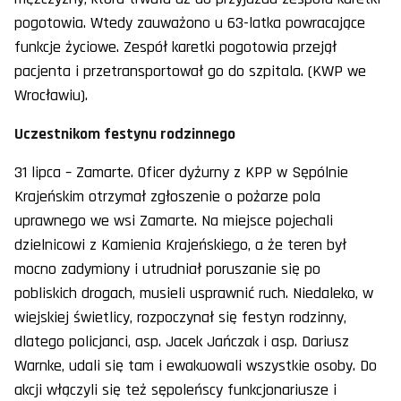
pogotowia. Wtedy zauważono u 63-latka powracające
funkcje życiowe. Zespół karetki pogotowia przejął
pacjenta i przetransportował go do szpitala. (KWP we
Wrocławiu).
Uczestnikom festynu rodzinnego
31 lipca – Zamarte. Oficer dyżurny z KPP w Sępólnie
Krajeńskim otrzymał zgłoszenie o pożarze pola
uprawnego we wsi Zamarte. Na miejsce pojechali
dzielnicowi z Kamienia Krajeńskiego, a że teren był
mocno zadymiony i utrudniał poruszanie się po
pobliskich drogach, musieli usprawnić ruch. Niedaleko, w
wiejskiej świetlicy, rozpoczynał się festyn rodzinny,
dlatego policjanci, asp. Jacek Jańczak i asp. Dariusz
Warnke, udali się tam i ewakuowali wszystkie osoby. Do
akcji włączyli się też sępoleńscy funkcjonariusze i