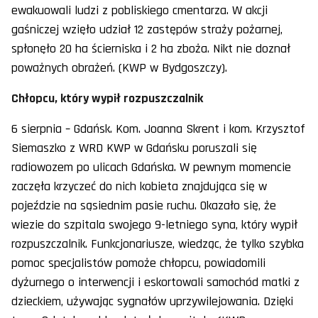
ewakuowali ludzi z pobliskiego cmentarza. W akcji
gaśniczej wzięło udział 12 zastępów straży pożarnej,
spłonęło 20 ha ścierniska i 2 ha zboża. Nikt nie doznał
poważnych obrażeń. (KWP w Bydgoszczy).
Chłopcu, który wypił rozpuszczalnik
6 sierpnia – Gdańsk. Kom. Joanna Skrent i kom. Krzysztof
Siemaszko z WRD KWP w Gdańsku poruszali się
radiowozem po ulicach Gdańska. W pewnym momencie
zaczęła krzyczeć do nich kobieta znajdująca się w
pojeździe na sąsiednim pasie ruchu. Okazało się, że
wiezie do szpitala swojego 9-letniego syna, który wypił
rozpuszczalnik. Funkcjonariusze, wiedząc, że tylko szybka
pomoc specjalistów pomoże chłopcu, powiadomili
dyżurnego o interwencji i eskortowali samochód matki z
dzieckiem, używając sygnałów uprzywilejowania. Dzięki