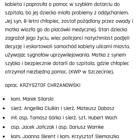
kobieta i poprosiła o pomoc w szybkim dotarciu do
szpitala, bo jej dziecko miało problemy z oddychaniem.
Jej syn, 8-letni chłopiec, został pożądlony przez owady i
matka wiozła go do placówki medycznej. Stan dziecka
zagrażał jego życiu, więc policjanci natychmiast podjęli
decyzję i eskortowali samochód kobiety ulicami miasta,
używając sygnałów uprzywilejowania. Matka z synem
szybko i bezpiecznie dotarli do szpitala, gdzie chłopiec
otrzymał niezbędną pomoc. (KWP w Szczecinie).
oprac. KRZYSZTOF CHRZANOWSKI
kom. Marek Silarski
sierż. Angelika Ciulkin i sierż. Mateusz Dobosz
mł. asp. Tomasz Górka i sierż. szt. Hubert Woch
asp. Jacek Jańczak i asp. Dariusz Warnke
kom. Joanna Skrent i kom. Krzysztof Siemaszko