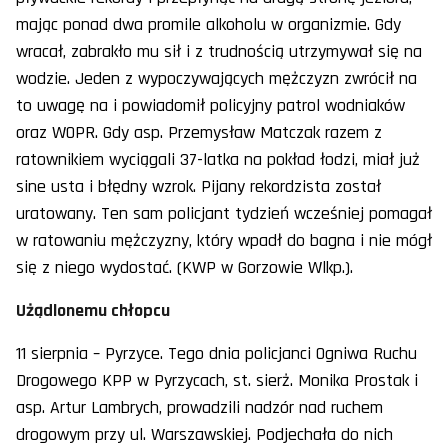
mając ponad dwa promile alkoholu w organizmie. Gdy
wracał, zabrakło mu sił i z trudnością utrzymywał się na
wodzie. Jeden z wypoczywających mężczyzn zwrócił na
to uwagę na i powiadomił policyjny patrol wodniaków
oraz WOPR. Gdy asp. Przemysław Matczak razem z
ratownikiem wyciągali 37-latka na pokład łodzi, miał już
sine usta i błędny wzrok. Pijany rekordzista został
uratowany. Ten sam policjant tydzień wcześniej pomagał
w ratowaniu mężczyzny, który wpadł do bagna i nie mógł
się z niego wydostać. (KWP w Gorzowie Wlkp.).
Użądlonemu chłopcu
11 sierpnia – Pyrzyce. Tego dnia policjanci Ogniwa Ruchu
Drogowego KPP w Pyrzycach, st. sierż. Monika Prostak i
asp. Artur Lambrych, prowadzili nadzór nad ruchem
drogowym przy ul. Warszawskiej. Podjechała do nich