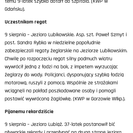
temu 9-latek szybko dotarł do szpitala. (KWP w
Gdańsku).
Uczestnikom regat
9 sierpnia – Jezioro Lubikowskie. Asp. szt. Paweł Szmyt i
post. Sandra Rybka w niedzielne popołudnie
zabezpieczali regaty żeglarskie na Jeziorze Lubikowskim.
Chwilę po rozpoczęciu regat silny podmuch wiatru
wywrócił jedną z łodzi na bok, z impetem wyrzucając
żeglarzy do wody. Policjanci, dysponujący szybką łodzią
motorową, ruszyli z pomocą. Wspólnie ze strażakami
wciągnęli na pokład poszkodowane osoby i pomogli
postawić wywróconą żaglówkę. (KWP w Gorzowie Wlkp.).
Pijanemu rekordziście
9 sierpnia – Jezioro Lubiąż. 37-latek postanowił bić
pływackie rekordy i przepłynąć na drugą stronę jeziora,