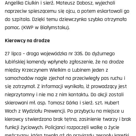
Angelika Ciulkin i sierż. Mateusz Dobosz, wyjechali
naprzeciw spieszącemu się ojcu, a potem eskortowali go
do szpitala. Dzięki temu dziewczynka szybko otrzymała
pomoc. (KWP w Białymstoku).
Kierowcy na drodze
27 lipca – droga wojewódzka nr 335. Do dyżurnego
lubińskiej komendy wpłynęło zgłoszenie, że na drodze
między Krzeczynem Wielkim a Lubinem jeden z
samochodów nagle zjechał na przeciwległy pas ruchu i
się zatrzymał. Z informacji wynikało, iż prowadzący jest
nieprzytomny i nie ma z nim kontaktu. Do akcji zostali
skierowani mł. asp. Tomasz Górka i sierż. szt. Hubert
Woch z Wydziału Prewencji. Po przybyciu na miejsce u
kierowcy stwierdzono brak tętna, zasinienie twarzy i brak
funkcji życiowych. Policjanci rozpoczęli walkę o życie
mężczyzny, która trwała aż do przyjazdu zespołu karetki