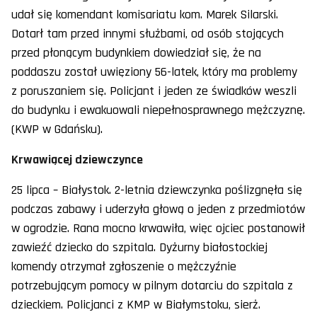
udał się komendant komisariatu kom. Marek Silarski.
Dotarł tam przed innymi służbami, od osób stojących
przed płonącym budynkiem dowiedział się, że na
poddaszu został uwięziony 56-latek, który ma problemy
z poruszaniem się. Policjant i jeden ze świadków weszli
do budynku i ewakuowali niepełnosprawnego mężczyznę.
(KWP w Gdańsku).
Krwawiącej dziewczynce
25 lipca – Białystok. 2-letnia dziewczynka poślizgnęła się
podczas zabawy i uderzyła głową o jeden z przedmiotów
w ogrodzie. Rana mocno krwawiła, więc ojciec postanowił
zawieźć dziecko do szpitala. Dyżurny białostockiej
komendy otrzymał zgłoszenie o mężczyźnie
potrzebującym pomocy w pilnym dotarciu do szpitala z
dzieckiem. Policjanci z KMP w Białymstoku, sierż.