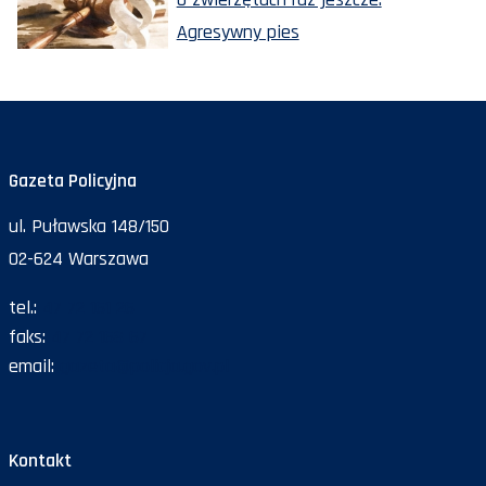
Agresywny pies
Gazeta Policyjna
ul. Puławska 148/150
02-624 Warszawa
tel.:
47 72 161 26
faks:
47 72 168 67
email:
gazeta@policja.gov.pl
Kontakt