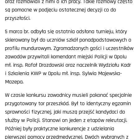
oraz rozmawiali z nimi o ich pracy. Takie rozmowy często
są pomocne w podjęciu ostatecznej decyzji co do
przyszłości.
5 marca br. odbyła się ostatnia odsłona turnieju, który
skierowany był do uczniów szkół ponadpodstawowych o
profilu mundurowym. Zgromadzonych gości i uczestników
zawodów przywitali komendant miejski Policji w Opolu
mł. insp. Rafał Drozdowski oraz naczelnik Wydziału Kadr
i Szkolenia KWP w Opolu mł. insp. Sylwia Majewska-
Mazepa.
W czasie konkursu zawodnicy musieli pokonać specjalnie
przygotowany tor przeszkód. Był to identyczny egzamin
sprawności fizycznej, jaki muszą przejść kandydaci do
służby w Policji. Stanowi on jeden z etapów rekrutacji.
Później były praktyczne konkurencje z udzielania
pierwszej pomocy przedmedycznej. Dwóch wybranych z