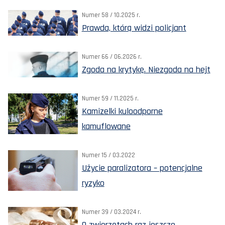
Numer 58 / 10.2025 r.
Prawda, którą widzi policjant
Numer 66 / 06.2026 r.
Zgoda na krytykę. Niezgoda na hejt
Numer 59 / 11.2025 r.
Kamizelki kuloodporne
kamuflowane
Numer 15 / 03.2022
Użycie paralizatora – potencjalne
ryzyko
Numer 39 / 03.2024 r.
O zwierzętach raz jeszcze.