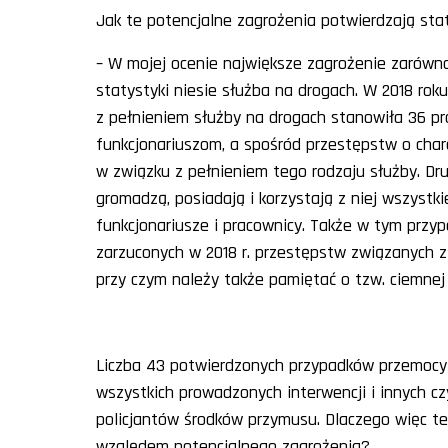
Jak te potencjalne zagrożenia potwierdzają sta
– W mojej ocenie największe zagrożenie zarówno 
statystyki niesie służba na drogach. W 2018 rok
z pełnieniem służby na drogach stanowiła 36 pr
funkcjonariuszom, a spośród przestępstw o char
w związku z pełnieniem tego rodzaju służby. Dr
gromadzą, posiadają i korzystają z niej wszystki
funkcjonariusze i pracownicy. Także w tym przy
zarzuconych w 2018 r. przestępstw związanych z
przy czym należy także pamiętać o tzw. ciemnej l
Liczba 43 potwierdzonych przypadków przemocy 
wszystkich prowadzonych interwencji i innych c
policjantów środków przymusu. Dlaczego więc te
względem potencjalnego zagrożenia?