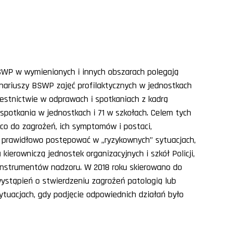
SWP w wymienionych i innych obszarach polegają
nariuszy BSWP zajęć profilaktycznych w jednostkach
czestnictwie w odprawach i spotkaniach z kadrą
i spotkania w jednostkach i 71 w szkołach. Celem tych
 co do zagrożeń, ich symptomów i postaci,
 prawidłowo postępować w „ryzykownych” sytuacjach,
ierowniczą jednostek organizacyjnych i szkół Policji,
z instrumentów nadzoru. W 2018 roku skierowano do
ystąpień o stwierdzeniu zagrożeń patologią lub
tuacjach, gdy podjęcie odpowiednich działań było