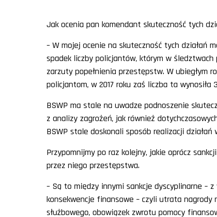
Jak ocenia pan komendant skuteczność tych dzi
– W mojej ocenie na skuteczność tych działań 
spadek liczby policjantów, którym w śledztwac
zarzuty popełnienia przestępstw. W ubiegłym r
policjantom, w 2017 roku zaś liczba ta wynosiła 
BSWP ma stale na uwadze podnoszenie skuteczn
z analizy zagrożeń, jak również dotychczasowyc
BSWP stale doskonali sposób realizacji działań
Przypomnijmy po raz kolejny, jakie oprócz sankcj
przez niego przestępstwa.
– Są to między innymi sankcje dyscyplinarne – z
konsekwencje finansowe – czyli utrata nagrody 
służbowego, obowiązek zwrotu pomocy finansow