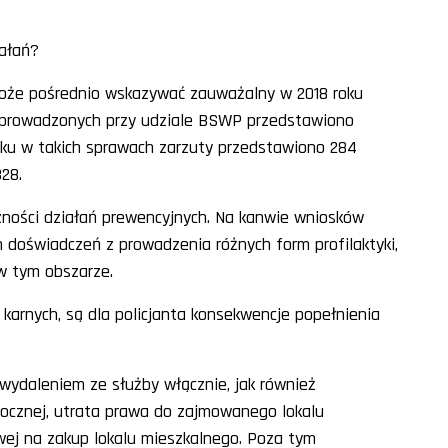
ałań?
może pośrednio wskazywać zauważalny w 2018 roku
h prowadzonych przy udziale BSWP przedstawiono
oku w takich sprawach zarzuty przedstawiono 284
328.
ości działań prewencyjnych. Na kanwie wniosków
h doświadczeń z prowadzenia różnych form profilaktyki,
 w tym obszarze.
i karnych, są dla policjanta konsekwencje popełnienia
 wydaleniem ze służby włącznie, jak również
rocznej, utrata prawa do zajmowanego lokalu
ej na zakup lokalu mieszkalnego. Poza tym