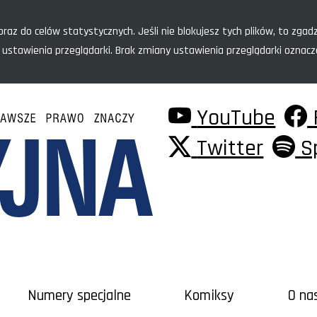
raz do celów statystycznych. Jeśli nie blokujesz tych plików, to zgadz
 ustawienia przeglądarki. Brak zmiany ustawienia przeglądarki oznac
YouTube
Twitter
S
Numery specjalne
Komiksy
O na