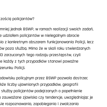
zością policjantów?
mniej jednak BSWP, w ramach realizacji swoich zadań,
nie udziałem policjantów w nielegalnym obrocie
io z konkretnym obszarem funkcjonowania Policji, lecz
ów poza służbą. Mimo że w skali roku stwierdzanych
13 zarzuconych tego rodzaju przestępstw, czyli
ć, że każdy z tych przypadków stanowi poważne
erunku Policji.
rodowisku policyjnym przez BSWP pozwala dostrzec
akże liczby ujawnionych przypadków, geografii
służby policjantów podejrzanych o popełnienie
 zauważane zjawiska czy tendencje, uwzględniając je
sie rozpoznawania, zapobiegania i zwalczania