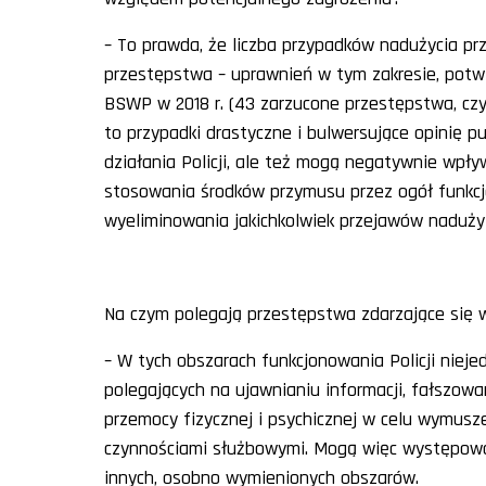
– To prawda, że liczba przypadków nadużycia pr
przestępstwa – uprawnień w tym zakresie, pot
BSWP w 2018 r. (43 zarzucone przestępstwa, czyli
to przypadki drastyczne i bulwersujące opinię p
działania Policji, ale też mogą negatywnie wpły
stosowania środków przymusu przez ogół funkcj
wyeliminowania jakichkolwiek przejawów nadużyć
Na czym polegają przestępstwa zdarzające się w
– W tych obszarach funkcjonowania Policji niej
polegających na ujawnianiu informacji, fałszow
przemocy fizycznej i psychicznej w celu wymus
czynnościami służbowymi. Mogą więc występować
innych, osobno wymienionych obszarów.