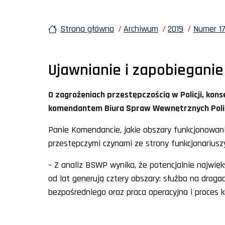
Strona główna
Archiwum
2019
Numer 17
Ujawnianie i zapobieganie
O zagrożeniach przestępczością w Policji, kon
komendantem Biura Spraw Wewnętrznych Policj
Panie Komendancie, jakie obszary funkcjonowani
przestępczymi czynami ze strony funkcjonariusz
– Z analiz BSWP wynika, że potencjalnie najwię
od lat generują cztery obszary: służba na drog
bezpośredniego oraz praca operacyjna i proces k