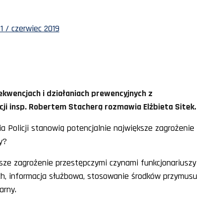
1 / czerwiec 2019
sekwencjach i działaniach prewencyjnych z
i insp. Robertem Stacherą rozmawia Elżbieta Sitek.
a Policji stanowią potencjalnie największe zagrożenie
y?
ksze zagrożenie przestępczymi czynami funkcjonariuszy
ach, informacja służbowa, stosowanie środków przymusu
arny.