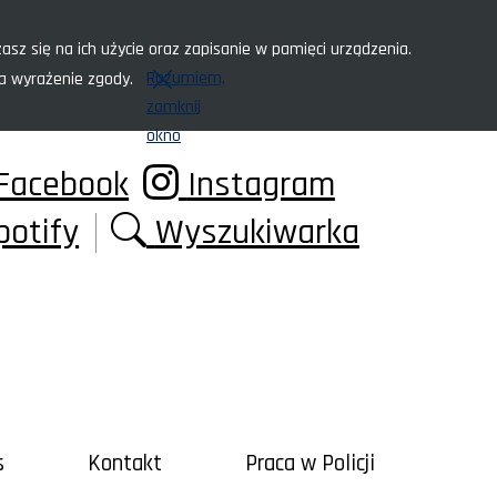
asz się na ich użycie oraz zapisanie w pamięci urządzenia.
Rozumiem,
za wyrażenie zgody.
zamknij
okno
Facebook
Instagram
potify
Wyszukiwarka
s
Kontakt
Praca w Policji