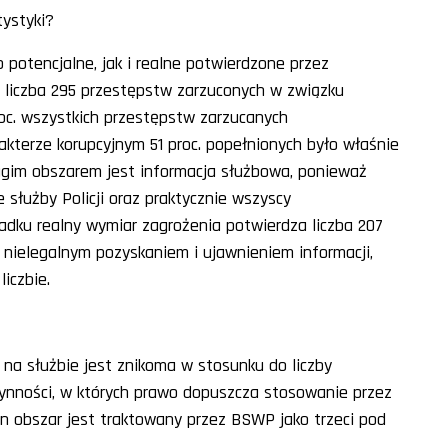
tystyki?
potencjalne, jak i realne potwierdzone przez
u liczba 295 przestępstw zarzuconych w związku
oc. wszystkich przestępstw zarzucanych
akterze korupcyjnym 51 proc. popełnionych było właśnie
ugim obszarem jest informacja służbowa, ponieważ
e służby Policji oraz praktycznie wszyscy
padku realny wymiar zagrożenia potwierdza liczba 207
 nielegalnym pozyskaniem i ujawnieniem informacji,
iczbie.
na służbie jest znikoma w stosunku do liczby
zynności, w których prawo dopuszcza stosowanie przez
n obszar jest traktowany przez BSWP jako trzeci pod