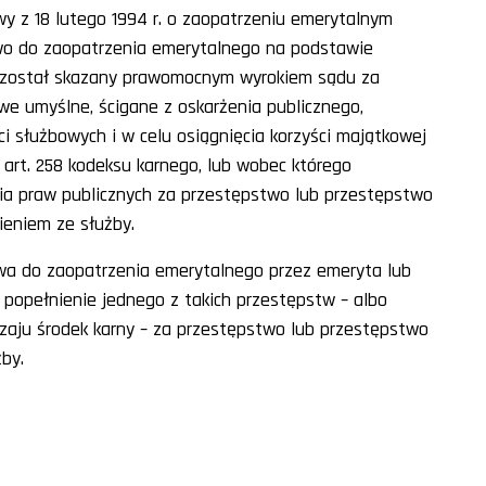
wy z 18 lutego 1994 r. o zaopatrzeniu emerytalnym
 prawo do zaopatrzenia emerytalnego na podstawie
ry został skazany prawomocnym wyrokiem sądu za
e umyślne, ścigane z oskarżenia publicznego,
 służbowych i w celu osiągnięcia korzyści majątkowej
 art. 258 kodeksu karnego, lub wobec którego
ia praw publicznych za przestępstwo lub przestępstwo
ieniem ze służby.
awa do zaopatrzenia emerytalnego przez emeryta lub
 popełnienie jednego z takich przestępstw – albo
aju środek karny – za przestępstwo lub przestępstwo
by.