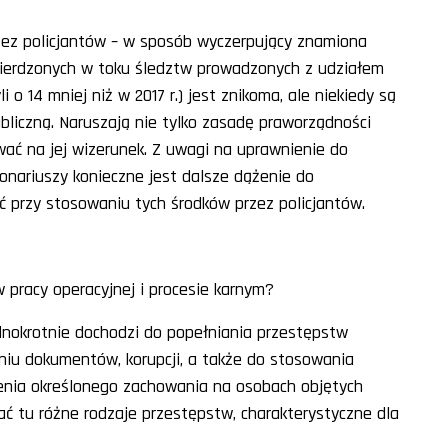
zez policjantów – w sposób wyczerpujący znamiona
wierdzonych w toku śledztw prowadzonych z udziałem
 o 14 mniej niż w 2017 r.) jest znikoma, ale niekiedy są
ubliczną. Naruszają nie tylko zasadę praworządności
wać na jej wizerunek. Z uwagi na uprawnienie do
onariuszy konieczne jest dalsze dążenie do
 przy stosowaniu tych środków przez policjantów.
 pracy operacyjnej i procesie karnym?
ednokrotnie dochodzi do popełniania przestępstw
aniu dokumentów, korupcji, a także do stosowania
zenia określonego zachowania na osobach objętych
 tu różne rodzaje przestępstw, charakterystyczne dla