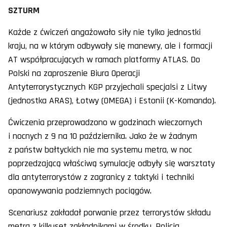
SZTURM
Każde z ćwiczeń angażowało siły nie tylko jednostki
kraju, na w którym odbywały się manewry, ale i formacji
AT współpracujących w ramach platformy ATLAS. Do
Polski na zaproszenie Biura Operacji
Antyterrorystycznych KGP przyjechali specjalsi z Litwy
(jednostka ARAS), Łotwy (OMEGA) i Estonii (K-Komando).
Ćwiczenia przeprowadzono w godzinach wieczornych
i nocnych z 9 na 10 października. Jako że w żadnym
z państw bałtyckich nie ma systemu metra, w noc
poprzedzającą właściwą symulację odbyły się warsztaty
dla antyterrorystów z zagranicy z taktyki i techniki
opanowywania podziemnych pociągów.
Scenariusz zakładał porwanie przez terrorystów składu
metra z kilkuset zakładnikami w środku. Policja