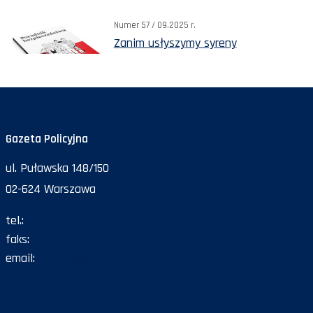
Numer 57 / 09.2025 r.
Zanim usłyszymy syreny
Gazeta Policyjna
ul. Puławska 148/150
02-624 Warszawa
tel.:
47 72 161 26
faks:
47 72 168 67
email:
gazeta@policja.gov.pl