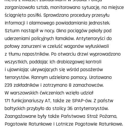
zorganizowała sztab, monitorowano sytuację, na miejsce
ściągnięto posiłki. Sprawdzano procedury przesyłu
informacji i alarmowego powiadamiania jednostek.
Szturm nastąpił w nocy. Okna pociągów pękały pod
uderzeniami policyjnych łamaków. Antyterroryści do
połowy zanurzeni w czeluść wagonów wyłuskiwali
z tłumu napastników. Po otwarciu drzwi wyprowadzono
wszystkich, poddając ich drobiazgowej kontroli
i ujawniając ukrywających się wśród pasażerów
terrorystów. Rannym udzielano pomocy. Uratowano
239 zakładników i zatrzymano 8 zamachowców.
W warszawskich ćwiczeniach wzięło udział
171 funkcjonariuszy AT, także ze SPAP-ów. Z państw
bałtyckich przybyło do stolicy 36 antyterrorystów.
Zaangażowane były także Państwowa Straż Pożarna,
Pogotowie Ratunkowe i Lotnicze Pogotowie Ratunkowe.