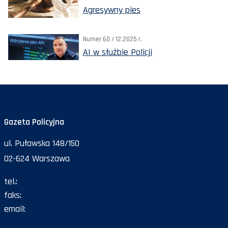
Agresywny pies
Numer 60 / 12.2025 r.
AI w służbie Policji
Gazeta Policyjna
ul. Puławska 148/150
02-624 Warszawa
tel.:
47 72 161 26
faks:
47 72 168 67
email:
gazeta@policja.gov.pl