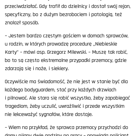
przeciwdziałać. Gdy trafił do dzielnicy i dostał swój rejon,
specyficzny, bo z dużym bezrobociem i patologią, też
znalazł sposób.
– Jestem bardzo częstym gościem w domach sprawców,
u rodzin, w których prowadzę procedurę „Niebieskie
Karty” – mówi asp. Grzegorz Milewski. – Muszę tak robić,
bo to są często ekstremalne przypadki przemocy, gdzie
zdarzają się i noże, i siekiery.
Oczywiście ma świadomość, że nie jest w stanie być dla
każdego bodyguardem, stać przy każdych drzwiach
i pilnować. Ale stara się robić wszystko, żeby zapobiegać
tragediom, żeby uczulić, uwrażliwić i przede wszystkim
nie lekceważyć sygnałów, które dostaje.
– Wiem na przykład, że sprawca przemocy przychodzi do
domu pijany dwie godziny po pracy – opowiada policjant.