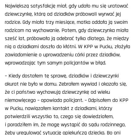
Największą satysfakcję miał, gdy udało mu się uratować
dziewczynkę, którą od dziadków próbowali wyrwać jej
rodzice. Gdy miała trzy miesiące, matka oddała ją swoim
rodzicom na wychowanie. Potem, gdy dziewczynka miała
sześć lat, próbowała ją odebrać tylko dlatego, że między
nią a dziadkami doszło do kłótni. W KPP w Pucku, złożyła
zawiadomienie o uprowadzeniu córki przez dziadków,
wprowadzając tym samym policjantów w błąd.
– Kiedy dostałem tę sprawę, dziadków i dziewczynki
akurat nie było w domu. Zebrałem wywiad i okazało się,
że ci państwo wychowują dziewczynkę od wieku
niemowlęcego – opowiada policjant. – Odpisałem do KPP
w Pucku, nawiązałem kontakt z dziadkami, którzy
potwierdzili wszystko to, czego się dowiedziałem,
i poradziłem im, że mogę wystąpić do sądu rodzinnego,
żeby uregulować sytuację opiekuńczą dziecka. Bo oni