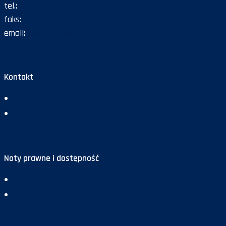
tel.:
47 72 161 26
faks:
47 72 168 67
email:
gazeta@policja.gov.pl
Kontakt
Redakcja
Reklama
Noty prawne i dostępność
Deklaracja dostępności
Polityka prywatności