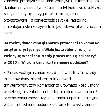
zadawać jak największe nam. Zdobywają informacje, jak
działamy my, i pod tym kątem modyfikują swoją taktykę.
A my musimy być przygotowani na to, że oni są
przygotowani. Ta konieczność szybkiej reakcji na
zmieniającą się rzeczywistość jest niewątpliwie znakiem
czasu.
Jesteśmy świadkami głębokich przeobrażeń komórek
antyterrorystycznych. Wiele już zrobiono, kolejne
zmiany są wdrażane, a cały proces ma się zakończyć
w 2020 r. W jakim kierunku te zmiany podążają?
– Proces ważnych zmian zaczął się w 2015 r. To wtedy
m.in. powołany został centralny odwód
antyterrorystyczny Komendanta Głównego Policji, który,
w razie ogłoszenia II lub III stopnia alarmowania bądź
w razie konieczności użycia w ramach operacji policyjnej
więcej niż jednego pododdziału antyterrorystycznego,