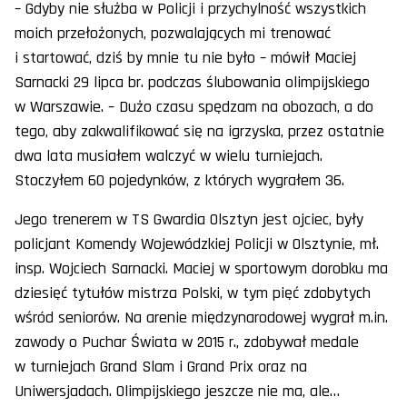
– Gdyby nie służba w Policji i przychylność wszystkich
moich przełożonych, pozwalających mi trenować
i startować, dziś by mnie tu nie było – mówił Maciej
Sarnacki 29 lipca br. podczas ślubowania olimpijskiego
w Warszawie. – Dużo czasu spędzam na obozach, a do
tego, aby zakwalifikować się na igrzyska, przez ostatnie
dwa lata musiałem walczyć w wielu turniejach.
Stoczyłem 60 pojedynków, z których wygrałem 36.
Jego trenerem w TS Gwardia Olsztyn jest ojciec, były
policjant Komendy Wojewódzkiej Policji w Olsztynie, mł.
insp. Wojciech Sarnacki. Maciej w sportowym dorobku ma
dziesięć tytułów mistrza Polski, w tym pięć zdobytych
wśród seniorów. Na arenie międzynarodowej wygrał m.in.
zawody o Puchar Świata w 2015 r., zdobywał medale
w turniejach Grand Slam i Grand Prix oraz na
Uniwersjadach. Olimpijskiego jeszcze nie ma, ale…