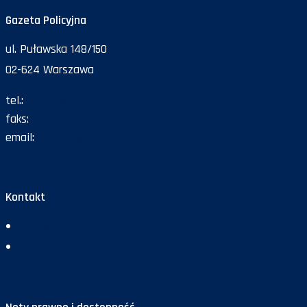
Gazeta Policyjna
ul. Puławska 148/150
02-624 Warszawa
tel.:
47 72 161 26
faks:
47 72 168 67
email:
gazeta@policja.gov.pl
Kontakt
Redakcja
Reklama