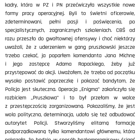
kadry, która w PZ i PN przećwiczyła wszystkie nowe
formy pracy operacyjnej. Byli to świetni oficerowie,
zdeterminowani, pełni pasji i poświęcenia, po
specjalistycznych, zagranicznych szkoleniach. CBŚ od
razu przeszło do gwałtownej ofensywy i choć niektórzy
uważali, że z uderzeniem w gang pruszkowski jeszcze
trzeba czekać, ja poparłem komendanta Jana Michnę
i jego zastępcę Adama Rapackiego, żeby już
przystępować do akcji. Uważałem, że trzeba od początku
wysoko postawić poprzeczkę i pokazać bandytom, że
Policja jest skuteczna. Operacja „Enigma” zakończyła się
rozbiciem „Pruszkowa” i to był przełom w walce
z przestępczością zorganizowaną. Pokazaliśmy, że jest
wola polityczna, determinacja, udało się też odbudować
autorytet Policji. Stworzyliśmy elitarną formację
podporządkowaną tylko komendantowi głównemu, która
pokazała, że będzie w sposób bezkompromisowy ścigać