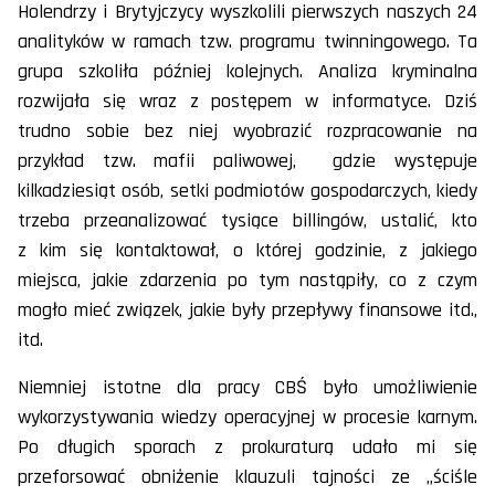
Holendrzy i Brytyjczycy wyszkolili pierwszych naszych 24
analityków w ramach tzw. programu twinningowego. Ta
grupa szkoliła później kolejnych. Analiza kryminalna
rozwijała się wraz z postępem w informatyce. Dziś
trudno sobie bez niej wyobrazić rozpracowanie na
przykład tzw. mafii paliwowej, gdzie występuje
kilkadziesiąt osób, setki podmiotów gospodarczych, kiedy
trzeba przeanalizować tysiące billingów, ustalić, kto
z kim się kontaktował, o której godzinie, z jakiego
miejsca, jakie zdarzenia po tym nastąpiły, co z czym
mogło mieć związek, jakie były przepływy finansowe itd.,
itd.
Niemniej istotne dla pracy CBŚ było umożliwienie
wykorzystywania wiedzy operacyjnej w procesie karnym.
Po długich sporach z prokuraturą udało mi się
przeforsować obniżenie klauzuli tajności ze „ściśle