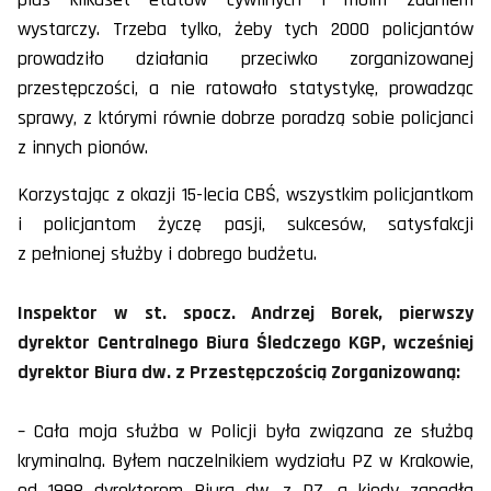
wystarczy. Trzeba tylko, żeby tych 2000 policjantów
prowadziło działania przeciwko zorganizowanej
przestępczości, a nie ratowało statystykę, prowadząc
sprawy, z którymi równie dobrze poradzą sobie policjanci
z innych pionów.
Korzystając z okazji 15-lecia CBŚ, wszystkim policjantkom
i policjantom życzę pasji, sukcesów, satysfakcji
z pełnionej służby i dobrego budżetu.
Inspektor w st. spocz. Andrzej Borek, pierwszy
dyrektor Centralnego Biura Śledczego KGP, wcześniej
dyrektor Biura dw. z Przestępczością Zorganizowaną:
– Cała moja służba w Policji była związana ze służbą
kryminalną. Byłem naczelnikiem wydziału PZ w Krakowie,
od 1998 dyrektorem Biura dw. z PZ, a kiedy zapadła