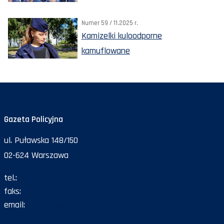
Numer 59 / 11.2025 r.
Kamizelki kuloodporne
kamuflowane
Gazeta Policyjna
ul. Puławska 148/150
02-624 Warszawa
tel.:
47 72 161 26
faks:
47 72 168 67
email:
gazeta@policja.gov.pl