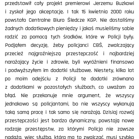
przedstawił cały projekt premierowi Jerzemu Buzkowi
i zyskał jego akceptację. I tak 15 kwietnia 2000 roku
powstało Centralne Biuro Śledcze KGP. Nie dostaliśmy
żadnych dodatkowych pieniędzy i jakoś musieliśmy sobie
radzić za pomocą tych środków, które w Policji były.
Podjąłem decyzję, żeby policjanci CBŚ, zwalczający
przecież najgroźniejszą przestępczość i najbardziej
narażający życie i zdrowie, byli wyróżnieni finansowo
i podwyższyłem im dodatki służbowe. Niestety, kilka lat
po moim odejściu z Policji te dodatki zrównano
z dodatkami w pozostałych służbach, co uważam za
błąd. Nie przekonuje mnie argument, że wszyscy
jednakowo są policjantami, bo nie wszyscy wykonują
taką samą pracę i tak samo się narażają. Dzisiaj rozwój
przestępczości jest bardzo dynamiczny, powstają nowe
rodzaje przestępstw, za którymi Policja nie zawsze
nadąża, więc służba, która ma to zwalczać, musi szybko