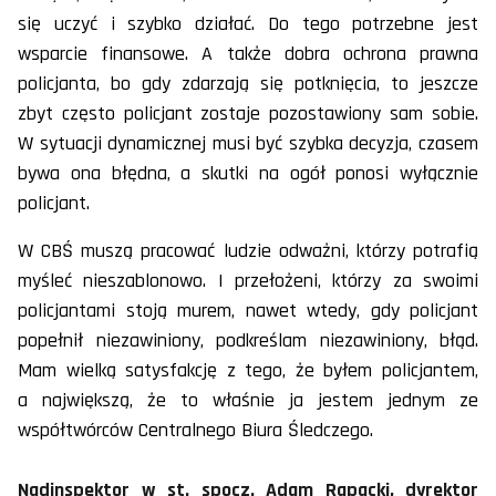
się uczyć i szybko działać. Do tego potrzebne jest
wsparcie finansowe. A także dobra ochrona prawna
policjanta, bo gdy zdarzają się potknięcia, to jeszcze
zbyt często policjant zostaje pozostawiony sam sobie.
W sytuacji dynamicznej musi być szybka decyzja, czasem
bywa ona błędna, a skutki na ogół ponosi wyłącznie
policjant.
W CBŚ muszą pracować ludzie odważni, którzy potrafią
myśleć nieszablonowo. I przełożeni, którzy za swoimi
policjantami stoją murem, nawet wtedy, gdy policjant
popełnił niezawiniony, podkreślam niezawiniony, błąd.
Mam wielką satysfakcję z tego, że byłem policjantem,
a największą, że to właśnie ja jestem jednym ze
współtwórców Centralnego Biura Śledczego.
Nadinspektor w st. spocz. Adam Rapacki, dyrektor