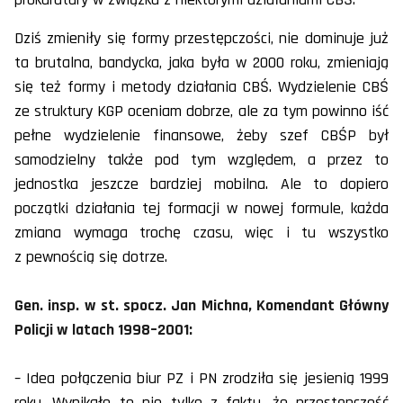
Dziś zmieniły się formy przestępczości, nie dominuje już
ta brutalna, bandycka, jaka była w 2000 roku, zmieniają
się też formy i metody działania CBŚ. Wydzielenie CBŚ
ze struktury KGP oceniam dobrze, ale za tym powinno iść
pełne wydzielenie finansowe, żeby szef CBŚP był
samodzielny także pod tym względem, a przez to
jednostka jeszcze bardziej mobilna. Ale to dopiero
początki działania tej formacji w nowej formule, każda
zmiana wymaga trochę czasu, więc i tu wszystko
z pewnością się dotrze.
Gen. insp. w st. spocz. Jan Michna, Komendant Główny
Policji w latach 1998–2001:
– Idea połączenia biur PZ i PN zrodziła się jesienią 1999
roku. Wynikało to nie tylko z faktu, że przestępczość