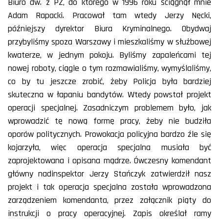
Biuro dw. z PZ, do którego w 1996 roku ściągnął mnie
Adam Rapacki. Pracował tam wtedy Jerzy Nęcki,
późniejszy dyrektor Biura Kryminalnego. Obydwaj
przybyliśmy spoza Warszawy i mieszkaliśmy w służbowej
kwaterze, w jednym pokoju. Byliśmy zapaleńcami tej
nowej roboty, ciągle o tym rozmawialiśmy, wymyślaliśmy,
co by tu jeszcze zrobić, żeby Policja była bardziej
skuteczna w łapaniu bandytów. Wtedy powstał projekt
operacji specjalnej. Zasadniczym problemem było, jak
wprowadzić tę nową formę pracy, żeby nie budziła
oporów politycznych. Prowokacja policyjna bardzo źle się
kojarzyła, więc operacja specjalna musiała być
zaprojektowana i opisana mądrze. Ówczesny komendant
główny nadinspektor Jerzy Stańczyk zatwierdził nasz
projekt i tak operacja specjalna została wprowadzona
zarządzeniem komendanta, przez załącznik piąty do
instrukcji o pracy operacyjnej. Zapis określał ramy