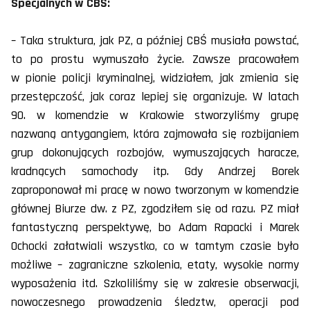
Specjalnych w CBŚ:
– Taka struktura, jak PZ, a później CBŚ musiała powstać,
to po prostu wymuszało życie. Zawsze pracowałem
w pionie policji kryminalnej, widziałem, jak zmienia się
przestępczość, jak coraz lepiej się organizuje. W latach
90. w komendzie w Krakowie stworzyliśmy grupę
nazwaną antygangiem, która zajmowała się rozbijaniem
grup dokonujących rozbojów, wymuszających haracze,
kradnących samochody itp. Gdy Andrzej Borek
zaproponował mi pracę w nowo tworzonym w komendzie
głównej Biurze dw. z PZ, zgodziłem się od razu. PZ miał
fantastyczną perspektywę, bo Adam Rapacki i Marek
Ochocki załatwiali wszystko, co w tamtym czasie było
możliwe – zagraniczne szkolenia, etaty, wysokie normy
wyposażenia itd. Szkoliliśmy się w zakresie obserwacji,
nowoczesnego prowadzenia śledztw, operacji pod