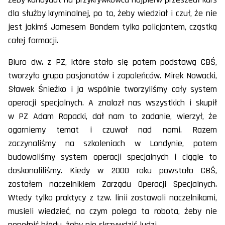
dla służby kryminalnej, po to, żeby wiedział i czuł, że nie
jest jakimś Jamesem Bondem tylko policjantem, cząstką
całej formacji.
Biuro dw. z PZ, które stało się potem podstawą CBŚ,
tworzyła grupa pasjonatów i zapaleńców. Mirek Nowacki,
Sławek Śnieżko i ja wspólnie tworzyliśmy cały system
operacji specjalnych. A znalazł nas wszystkich i skupił
w PZ Adam Rapacki, dał nam to zadanie, wierzył, że
ogarniemy temat i czuwał nad nami. Razem
zaczynaliśmy na szkoleniach w Londynie, potem
budowaliśmy system operacji specjalnych i ciągle to
doskonaliliśmy. Kiedy w 2000 roku powstało CBŚ,
zostałem naczelnikiem Zarządu Operacji Specjalnych.
Wtedy tylko praktycy z tzw. linii zostawali naczelnikami,
musieli wiedzieć, na czym polega ta robota, żeby nie
popełnić błędu, żeby nie skrzywdzić ludzi.