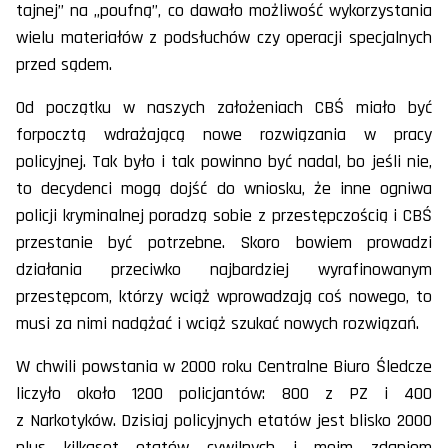
tajnej” na „poufną”, co dawało możliwość wykorzystania
wielu materiałów z podsłuchów czy operacji specjalnych
przed sądem.
Od początku w naszych założeniach CBŚ miało być
forpocztą wdrażającą nowe rozwiązania w pracy
policyjnej. Tak było i tak powinno być nadal, bo jeśli nie,
to decydenci mogą dojść do wniosku, że inne ogniwa
policji kryminalnej poradzą sobie z przestępczością i CBŚ
przestanie być potrzebne. Skoro bowiem prowadzi
działania przeciwko najbardziej wyrafinowanym
przestępcom, którzy wciąż wprowadzają coś nowego, to
musi za nimi nadążać i wciąż szukać nowych rozwiązań.
W chwili powstania w 2000 roku Centralne Biuro Śledcze
liczyło około 1200 policjantów: 800 z PZ i 400
z Narkotyków. Dzisiaj policyjnych etatów jest blisko 2000
plus kilkaset etatów cywilnych i moim zdaniem