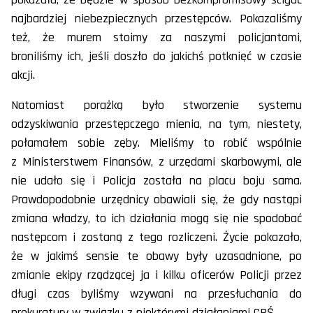
najbardziej niebezpiecznych przestępców. Pokazaliśmy
też, że murem stoimy za naszymi policjantami,
broniliśmy ich, jeśli doszło do jakichś potknięć w czasie
akcji.
Natomiast porażką było stworzenie systemu
odzyskiwania przestępczego mienia, na tym, niestety,
połamałem sobie zęby. Mieliśmy to robić wspólnie
z Ministerstwem Finansów, z urzędami skarbowymi, ale
nie udało się i Policja została na placu boju sama.
Prawdopodobnie urzędnicy obawiali się, że gdy nastąpi
zmiana władzy, to ich działania mogą się nie spodobać
następcom i zostaną z tego rozliczeni. Życie pokazało,
że w jakimś sensie te obawy były uzasadnione, po
zmianie ekipy rządzącej ja i kilku oficerów Policji przez
długi czas byliśmy wzywani na przesłuchania do
prokuratury w związku z niektórymi działaniami CBŚ.