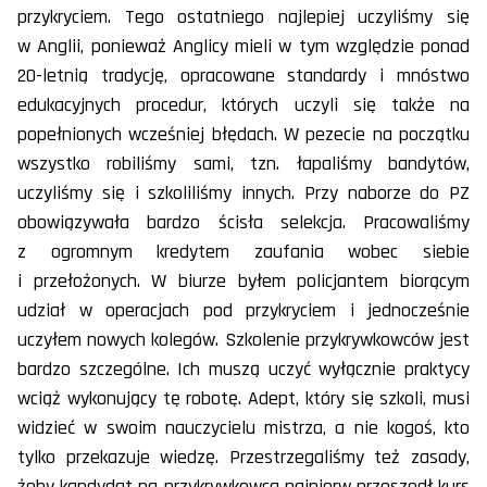
przykryciem. Tego ostatniego najlepiej uczyliśmy się
w Anglii, ponieważ Anglicy mieli w tym względzie ponad
20-letnią tradycję, opracowane standardy i mnóstwo
edukacyjnych procedur, których uczyli się także na
popełnionych wcześniej błędach. W pezecie na początku
wszystko robiliśmy sami, tzn. łapaliśmy bandytów,
uczyliśmy się i szkoliliśmy innych. Przy naborze do PZ
obowiązywała bardzo ścisła selekcja. Pracowaliśmy
z ogromnym kredytem zaufania wobec siebie
i przełożonych. W biurze byłem policjantem biorącym
udział w operacjach pod przykryciem i jednocześnie
uczyłem nowych kolegów. Szkolenie przykrywkowców jest
bardzo szczególne. Ich muszą uczyć wyłącznie praktycy
wciąż wykonujący tę robotę. Adept, który się szkoli, musi
widzieć w swoim nauczycielu mistrza, a nie kogoś, kto
tylko przekazuje wiedzę. Przestrzegaliśmy też zasady,
żeby kandydat na przykrywkowca najpierw przeszedł kurs