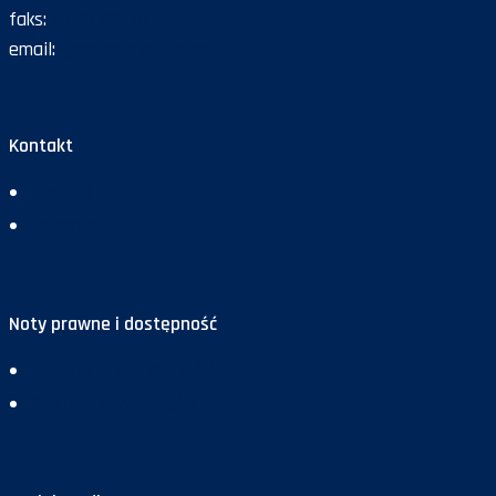
faks:
47 72 168 67
email:
gazeta@policja.gov.pl
Kontakt
Redakcja
Reklama
Noty prawne i dostępność
Deklaracja dostępności
Polityka prywatności