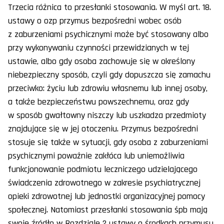
Trzecia różnica to przesłanki stosowania. W myśl art. 18.
ustawy o ozp przymus bezpośredni wobec osób
z zaburzeniami psychicznymi może być stosowany albo
przy wykonywaniu czynności przewidzianych w tej
ustawie, albo gdy osoba zachowuje się w określony
niebezpieczny sposób, czyli gdy dopuszcza się zamachu
przeciwko: życiu lub zdrowiu własnemu lub innej osoby,
a także bezpieczeństwu powszechnemu, oraz gdy
w sposób gwałtowny niszczy lub uszkadza przedmioty
znajdujące się w jej otoczeniu. Przymus bezpośredni
stosuje się także w sytuacji, gdy osoba z zaburzeniami
psychicznymi poważnie zakłóca lub uniemożliwia
funkcjonowanie podmiotu leczniczego udzielającego
świadczenia zdrowotnego w zakresie psychiatrycznej
opieki zdrowotnej lub jednostki organizacyjnej pomocy
społecznej. Natomiast przesłanki stosowania śpb mają
swoje źródło w Rozdziale 2 ustawy o środkach przymusu