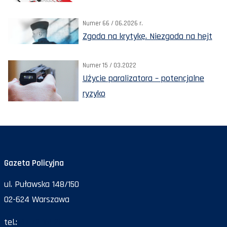
Numer 66 / 06.2026 r.
Zgoda na krytykę. Niezgoda na hejt
Numer 15 / 03.2022
Użycie paralizatora – potencjalne
ryzyko
Gazeta Policyjna
ul. Puławska 148/150
02-624 Warszawa
tel.:
47 72 161 26