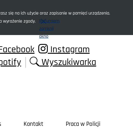
asz się na ich użycie oraz zapisanie w pamięci urządzenia.
Rozumiem,
za wyrażenie zgody.
zamknij
okno
Facebook
Instagram
potify
Wyszukiwarka
s
Kontakt
Praca w Policji