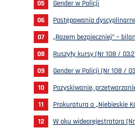
Gender w Policji
Postępowania dyscyplinarne
„Razem bezpieczniej” – bila
Ruszyły kursy (Nr 108 / 03.
Gender w Policji (Nr 108 / 0
Pozyskiwanie, przetwarzanie
Prokuratura a „Niebieskie Ka
W oku wideorejestratora (Nr