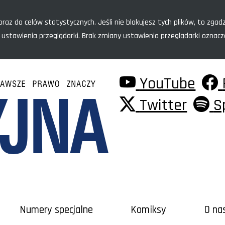
raz do celów statystycznych. Jeśli nie blokujesz tych plików, to zgadz
 ustawienia przeglądarki. Brak zmiany ustawienia przeglądarki oznac
YouTube
Twitter
S
Numery specjalne
Komiksy
O na