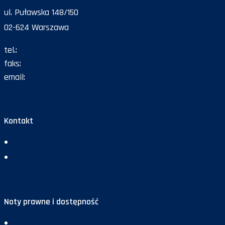
ul. Puławska 148/150
02-624 Warszawa
tel.:
47 72 161 26
faks:
47 72 168 67
email:
gazeta@policja.gov.pl
Kontakt
Redakcja
Reklama
Noty prawne i dostępność
Deklaracja dostępności