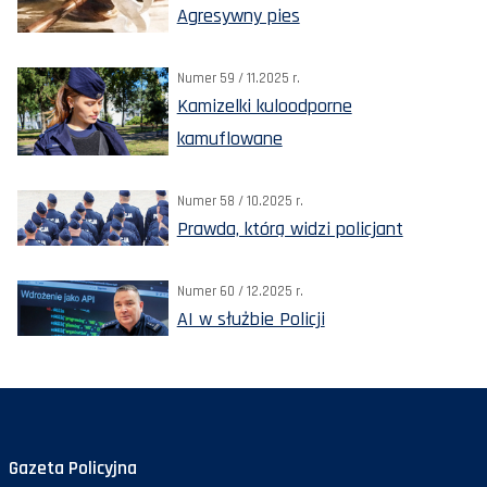
Agresywny pies
Numer 59 / 11.2025 r.
Kamizelki kuloodporne
kamuflowane
Numer 58 / 10.2025 r.
Prawda, którą widzi policjant
Numer 60 / 12.2025 r.
AI w służbie Policji
Gazeta Policyjna